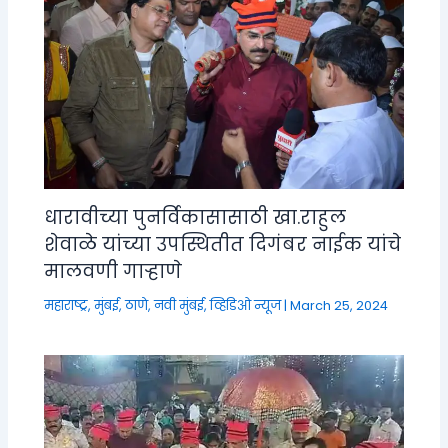
धारावीच्या पुनर्विकासासाठी खा.राहुल
शेवाळे यांच्या उपस्थितीत दिगंबर नाईक यांचे
मालवणी गाऱ्हाणे
महाराष्ट्र
,
मुंबई, ठाणे, नवी मुंबई
,
व्हिडिओ न्यूज
|
March 25, 2024