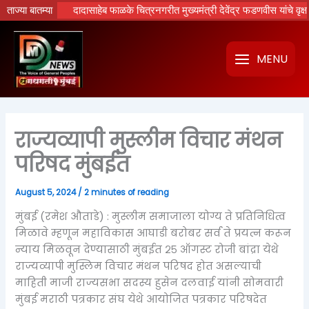
Skip
ंधी……….
ताज्या बातम्या
दादासाहेब फाळके चित्रनगरीत मुख्यमंत्री देवेंद्र फडणवीस यांचे वृक्षारोपण; ‘
to
content
MENU
राज्यव्यापी मुस्लीम विचार मंथन
परिषद मुंबईत
August 5, 2024
/
2 minutes of reading
मुंबई (रमेश औताडे) : मुस्लीम समाजाला योग्य ते प्रतिनिधित्व
मिळावे म्हणून महाविकास आघाडी बरोबर सर्व ते प्रयत्न करून
न्याय मिळवून देण्यासाठी मुंबईत २५ ऑगस्ट रोजी बांद्रा येथे
राज्यव्यापी मुस्लिम विचार मंथन परिषद होत असल्याची
माहिती माजी राज्यसभा सदस्य हुसेन दलवाई यांनी सोमवारी
मुंबई मराठी पत्रकार संघ येथे आयोजित पत्रकार परिषदेत