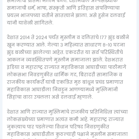
समाजाची प्रतिमा मलीन केली. देशामधील अल्पसंख्यांक
समाजाची धर्म, भाषा, संस्कृती आणि इतिहास संपविण्याचा
प्रयत्न भाजपच्या वतीने सातत्याने झाला. असे हुसेन दलवाई
यांनी यावेळी सांगितले.
देशात २०१४ ते २०२४ पर्यंत मुस्लीम व दलितांचे १७७ झुंड बळीने
खून करण्यात आले. गेल्या ३ महिन्यात साधारण ८-१० घटना
झुंड बळीच्या झालेल्या आहेत. एकंदरीत या सर्व परिस्थितीचे
आकलन व्यवस्थितपणे मुस्लीम समाजाला झाले. देशभरात
इंडिया व महाराष्ट्र राज्यात महाविकास आघाडीच्या पाठीमागे
लोकसभा निवडणुकीत धार्मिक गट, बिरादरी सामाजिक व
राजकीय कार्यकर्ते यांची एकत्रित मुठ बांधून प्रचंड प्रमाणात
महाविकास आघाडीला निवडून आणण्यामध्ये मुस्लिमांनी
सिहांचा वाटा उचलला असे दलवाई म्हणाले.
देशात आणि राज्यात मुस्लिमांचे राजकीय प्रतिनिधित्व त्यांच्या
लोकसंख्येच्या प्रमाणात अत्यंत कमी आहे. महाराष्ट्र राज्यात
नुकत्याच पार पडलेल्या विधान परिषद निवडणुकीत
महाविकास आघाडीतील कुठल्याही पक्षाने मुस्लीम समाजाला