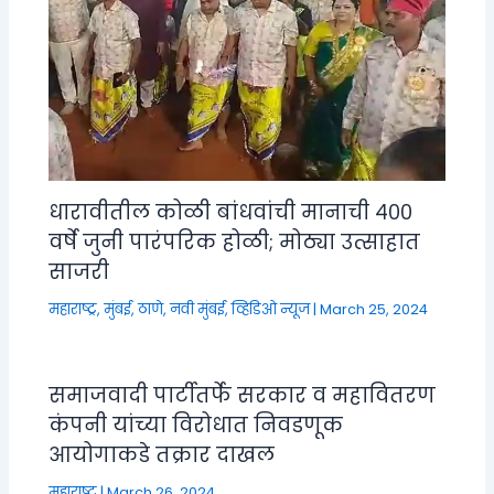
धारावीतील कोळी बांधवांची मानाची ४००
वर्षे जुनी पारंपरिक होळी; मोठ्या उत्साहात
साजरी
महाराष्ट्र
,
मुंबई, ठाणे, नवी मुंबई
,
व्हिडिओ न्यूज
|
March 25, 2024
समाजवादी पार्टीतर्फे सरकार व महावितरण
कंपनी यांच्या विरोधात निवडणूक
आयोगाकडे तक्रार दाखल
महाराष्ट्र
|
March 26, 2024