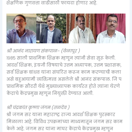
शैक्षणिक गुणवत्ता वाढीसाठी फायदा होणार आहे.
श्री आनंद नारायण संकपाळ- (वेळापूर )
१९८५ साली प्राथमिक शिक्षक म्हणून त्यांनी सेवा सुरू केली.
आदर्श शिक्षक, इंग्रजी विषयाचे उत्तम अध्यापक, उत्तम प्रशासक,
सर्व शिक्षक बांधव यांना संघटित करून काम करण्याची कला
असे बहुआयामी व्यक्तिमत्त्व असलेले श्री आनंद संकपाळ. जि प
प्राथमिक सौंदरी येथे मुख्याध्यापक कार्यरत होते त्यांना येरणे
केंद्राचे केंद्रप्रमुख म्हणून नियुक्ती देण्यात आली.
श्री चंद्रकांत कृष्णा जंगम (तळदेव )
श्री जंगम सर याना महाराष्ट्र राज्य आदर्श शिक्षक पुरस्कार
मिळाला आहे. विविध उपक्रमांच्या माध्यमातून जंगम सर काम
केले आहे. जंगम सर यांना मांघर केंद्राचे केंद्रप्रमुख म्हणून