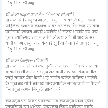
नियुक्ती झाली आहे.
श्री संजय पांडुरंग आटाळे – ( केळघर सोलशी )
तापोळा येथे तालुका मास्टर म्हणून जबाबदारी घेऊन काम
पाहिलेले, प्रशासन कामाची आवड असलेले, शैक्षणिक गुणवत्ता
वाढीसाठी कायम आग्रही असलेले श्री संजय आटाळे सर. एक
हुशार व्यक्तिमत्व म्हणून त्यांची ओळख आहे. श्री आटाळे सर
यांची पाटण तालुक्यात बेलवडे खुर्द या केंद्राचे केंद्रप्रमुख म्हणून
नियुक्ती झाली आहे.
श्री राजन देशमुख- (निवळी)
तापोळा भागातीळ अत्यंत दुर्गम गाव म्हणजे निवळी गाव. या
गावातील श्री राजन देशमुख सर यांनी तापोळा विभागातील
काही गावात सेवा केली आहे. संगीत कलेत प्राविण्य असलेले
देशमुख सर यांची सातारा तालुक्यातील जकातवाडी या केंद्राचे
केंद्रप्रमुख म्हणून नियुक्ती झाली आहे.
केंद्रप्रमुख पदी निवड झालेल्या सर्व केंद्रप्रमुख यांना पुढील
कार्यासाठी खूप शुभेच्छा. केंद्रप्रमुख निवड झालेल्या सर्वांचे