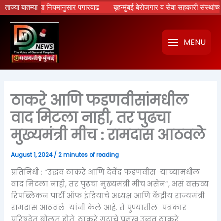
Skip
्र सरकारच्या नियमानुसार पगारवाढ
ताज्या बातम्या
बृहन्मुंबई बेरोजगार व सेवा सहकारी संस्थांच्या 
to
content
MENU
ठाकरे आणि फडणवीसांमधील
वाद मिटला नाही, तर पुढचा
मुख्यमंत्री मीच : रामदास आठवले
August 1, 2024
/
2 minutes of reading
प्रतिनिधी : “उद्धव ठाकरे आणि देवेंद्र फडणवीस यांच्यामधील
वाद मिटला नाही, तर पुढचा मुख्यमंत्री मीच असेन”, असं वक्तव्य
रिपब्लिकन पार्टी ऑफ इंडियाचे अध्यक्ष आणि केंद्रीय राज्यमंत्री
रामदास आठवले यांनी केले आहे. ते पुण्यातील पत्रकार
परिषदेत बोलत होते. ठाकरे गटाचे प्रमुख उद्धव ठाकरे