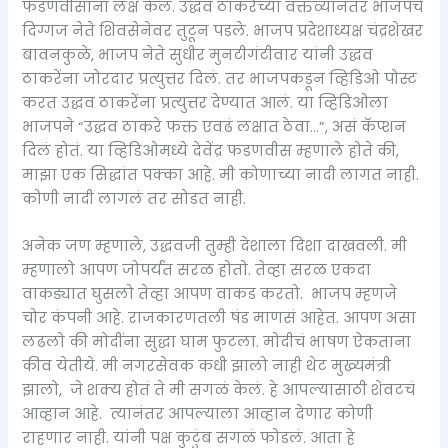
फडणवीसांना लक्ष केलं. उद्धव ठाकरेंच्या वक्तव्यानंतर भाजपचे
दिग्गज नेते शिवसेनेवर तुटून पडले. भाजप प्रदेशाध्यक्ष चंद्रशेखर
बावनकुळे, भाजप नेते सुधीर मुनटीगंटीवार यांनी उद्धव
ठाकरेंना जोरदार प्रत्युत्तर दिलं. तर भाजपकडून व्हिडिओ पोस्ट
करत उद्धव ठाकरेंना प्रत्युत्तर देण्यात आलं. या व्हिडिओला
भाजपने “उद्धव ठाकरे फक्त एवढं लक्षात ठेवा…”, असं कॅप्शन
दिलं होतं. या व्हिडिओमध्ये देवेंद्र फडणवीस म्हणाले होते की,
माझा एक सिद्धांत पक्का आहे. मी कोणाच्या नादी लागत नाही.
कोणी नादी लागलं तर सोडत नाही.
अनेक जण म्हणाले, उद्धवजी तुम्ही देशाला दिशा दाखवली. मी
म्हणालो आपण जोपर्यंत सरळ होतो. तेव्हा सरळ एकदा
वाकड्यात घुसलो तेव्हा आपण वाकड करतो. भाजप म्हणजे
चोर कंपनी आहे. राजकारणतली षंड माणसं आहेत. आपण असा
लढलो की मोदींना सुद्धा घाम फुटला. मोदीचं भाषण ऐकताना
कीव येतीये. मी नगरसेवक कधी झालो नाही थेट मुख्यमंत्री
झालो, जे शक्य होतं ते मी सगळं केलं. हे आपल्यासाठी शेवटचं
आव्हान आहे. त्यानंतर आपल्याला आव्हान देणार कोणी
राहणार नाही. यांनी पक्ष कुटुंब सगळं फोडलं. आता हे