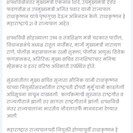
शपथविधीनंतर मुख्यमंत्री एकनाथ शिंदे, उपमुख्यमंत्री देवेंद्र
फडणवीस व उपमुख्यमंत्री अजित पवार यांनी राज्यपाल
राधाकृष्णन यांचे पुष्पगुच्छ देऊन अभिनंदन केले. राधाकृष्णन हे
महाराष्ट्राचे २१ वे राज्यपाल आहेत.
शपथविधी सोहळ्याला उच्च व तंत्रशिक्षण मंत्री चंद्रकांत पाटील,
विधानसभेचे अध्यक्ष राहुल नार्वेकर, माजी मुख्यमंत्री नारायण
राणे, पोलीस महासंचालक रश्मी शुक्ला, पोलीस आयुक्त विवेक
फणसळकर, अतिरिक्त मुख्य सचिव राजशिष्टाचार मनिषा
म्हैसकर व इतर वरिष्ठ अधिकारी उपस्थित होते.
सुरुवातीला मुख्य सचिव सुजाता सौनिक यांनी राधाकृष्णन
यांच्या नियुक्तीसंदर्भातील राष्ट्रपती द्रौपदी मुर्मू यांनी काढलेली
अधिसूचना वाचून दाखवली. कार्यक्रमाची सुरुवात राष्ट्रगीत व
राज्यगीताने झाली तर सांगता राष्ट्रगीताने झाली. शपथविधी
नंतर राज्यपालांना भारतीय नौदलातर्फे मानवंदना देण्यात
आली.
महाराष्ट्रात राज्यपालपदी नियुक्ती होण्यापूर्वी राधाकृष्णन हे