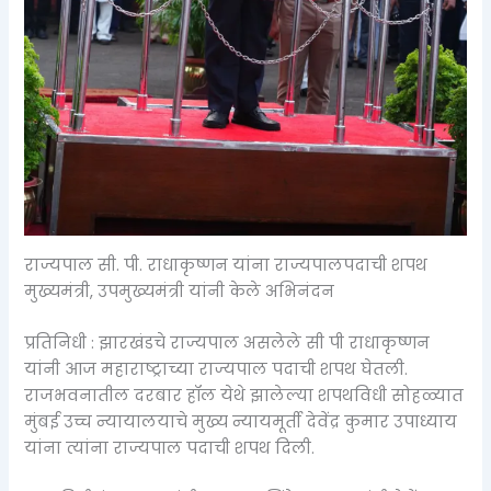
राज्यपाल सी. पी. राधाकृष्णन यांना राज्यपालपदाची शपथ
मुख्यमंत्री, उपमुख्यमंत्री यांनी केले अभिनंदन
प्रतिनिधी : झारखंडचे राज्यपाल असलेले सी पी राधाकृष्णन
यांनी आज महाराष्ट्राच्या राज्यपाल पदाची शपथ घेतली.
राजभवनातील दरबार हॉल येथे झालेल्या शपथविधी सोहळ्यात
मुंबई उच्च न्यायालयाचे मुख्य न्यायमूर्ती देवेंद्र कुमार उपाध्याय
यांना त्यांना राज्यपाल पदाची शपथ दिली.