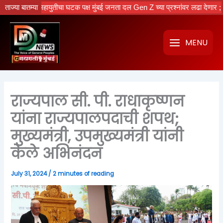
Skip
ताज्या बातम्या
महायुतीचा घटक पक्ष मुंबई जनता दल Gen Z च्या प्रश्नांवर लढा देणार ; नवीन कार्
to
content
MENU
राज्यपाल सी. पी. राधाकृष्णन
यांना राज्यपालपदाची शपथ;
मुख्यमंत्री, उपमुख्यमंत्री यांनी
केले अभिनंदन
July 31, 2024
/
2 minutes of reading