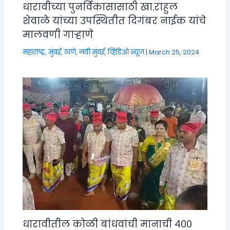
धारावीच्या पुनर्विकासासाठी खा.राहुल
शेवाळे यांच्या उपस्थितीत दिगंबर नाईक यांचे
मालवणी गाऱ्हाणे
महाराष्ट्र
,
मुंबई, ठाणे, नवी मुंबई
,
व्हिडिओ न्यूज
|
March 25, 2024
धारावीतील कोळी बांधवांची मानाची ४००