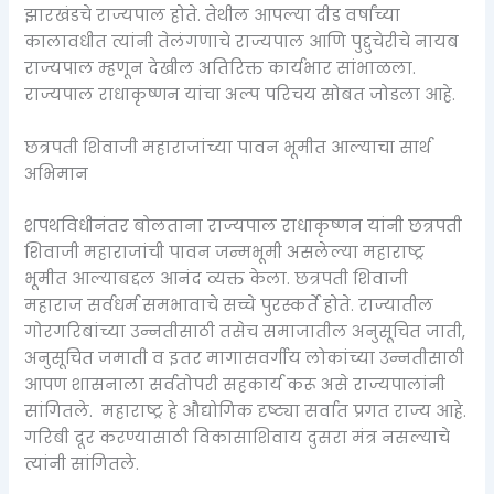
झारखंडचे राज्यपाल होते. तेथील आपल्या दीड वर्षांच्या
कालावधीत त्यांनी तेलंगणाचे राज्यपाल आणि पुद्दुचेरीचे नायब
राज्यपाल म्हणून देखील अतिरिक्त कार्यभार सांभाळला.
राज्यपाल राधाकृष्णन यांचा अल्प परिचय सोबत जोडला आहे.
छत्रपती शिवाजी महाराजांच्या पावन भूमीत आल्याचा सार्थ
अभिमान
शपथविधीनंतर बोलताना राज्यपाल राधाकृष्णन यांनी छत्रपती
शिवाजी महाराजांची पावन जन्मभूमी असलेल्या महाराष्ट्र
भूमीत आल्याबद्दल आनंद व्यक्त केला. छत्रपती शिवाजी
महाराज सर्वधर्म समभावाचे सच्चे पुरस्कर्ते होते. राज्यातील
गोरगरिबांच्या उन्नतीसाठी तसेच समाजातील अनुसूचित जाती,
अनुसूचित जमाती व इतर मागासवर्गीय लोकांच्या उन्नतीसाठी
आपण शासनाला सर्वतोपरी सहकार्य करू असे राज्यपालांनी
सांगितले. महाराष्ट्र हे औद्योगिक दृष्ट्या सर्वात प्रगत राज्य आहे.
गरिबी दूर करण्यासाठी विकासाशिवाय दुसरा मंत्र नसल्याचे
त्यांनी सांगितले.