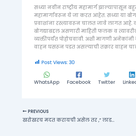
सध्या नवीन राष्ट्रीय महामार्ग झाल्यापासून बह
महामार्गावरून ये जा करत आहेत. सध्या या बोग
प्रवाशांना रस्त्यावरून चालत जावे लागत आहे. 
बोगद्याबद्दल असणारी माहिती फलक व त्यावरील
व्यक्तीपर्यंत पोहोचवावी. अशी मागणी अनेकांनी 
वाहन घसरून पडत असल्याची तक्रार वाहन चाल
Post Views:
30
WhatsApp
Facebook
Twitter
Linke
PREVIOUS
खरोखरच मदत करायची असेल तर ,” लाडकी बहीण ” योजनेची गरज नाही