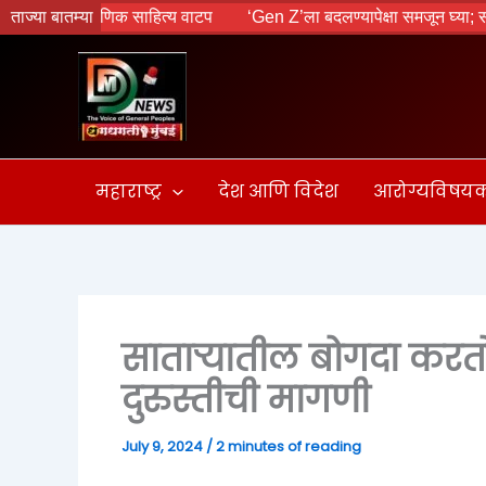
Skip
 शैक्षणिक साहित्य वाटप
ताज्या बातम्या
‘Gen Z’ला बदलण्यापेक्षा समजून घ्या; संवादातून
to
content
महाराष्ट्र
देश आणि विदेश
आरोग्यविषय
साताऱ्यातील बोगदा करत
दुरुस्तीची मागणी
July 9, 2024
/
2 minutes of reading