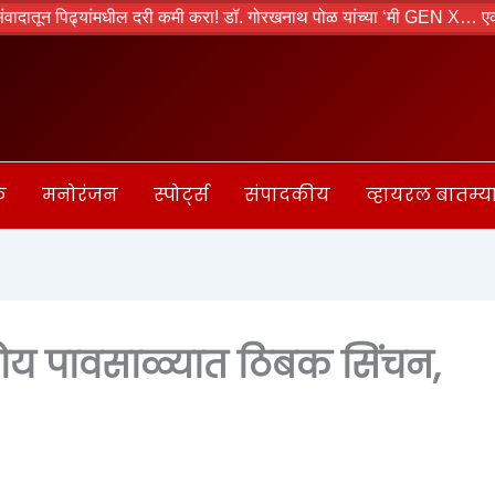
 पिढ्यांमधील दरी कमी करा! डॉ. गोरखनाथ पोळ यांच्या ‘मी GEN X… एका Gen Z च
क
मनोरंजन
स्पोर्ट्स
संपादकीय
व्हायरल बातम्य
ोय पावसाळ्यात ठिबक सिंचन,