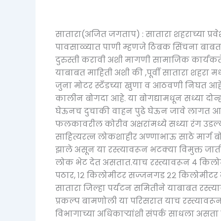
सातारा(अजित जगताप) : सातारा शहराच्या प्रव
पावसाळ्यात पाणी म्हणजे ठिबक सिंचना बाबत 
दुरुस्ती करावी अशी मागणी सामाजिक कार्यक
याबाबत माहिती अशी की ,पूर्वी सातारा शहरा मध्य
जुना मोटर स्टँडच्या खुणा व आठवणी निघत आहेत. स
कालीन बोगदा आहे. या बोगद्यामधून सध्या दो
घेऊनच दुचाकी वाहन पुढे घेऊन जावे लागत आ
फलकावरील कोरीव अक्षरांमध्ये सध्या रंग उड
साहित्यरत्न लोकशाहीर अण्णाभाऊ साठे मार्ग बोग
झाले असून या रस्त्यावरून भटक्या विमुक्त जा
लोक भेट देत असतात.याच रस्त्यावरून ४ किलो
पठार, १२ किलोमीटर सज्जनगड २२ किलोमीटर 
सातारा जिल्हा पर्यटन समितीने याबाबत रस्त्या
प्रकल्प बामणोली या परिसरात याच रस्त्यावरू
विभागाच्या अधिकाऱ्यांशी संपर्क साधला असता सद