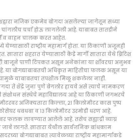
ेशद्वारा नजिक एकमेव बोगदा असलेल्या जागेतून सध्या
चांगलीच चर्चा होऊ लागलेली आहे. याबाबत तातडीने
र्ते व वाहन चालक करत आहेत.
े येण्यासाठी राष्ट्रीय महामार्ग होता. या ठिकाणी अजूनही
ातारा शहरात येण्यासाठी केंद्रे मार्गी सातारा येथे ब्रिटिश
न्ही बाजूने पाणी टिपकत असून अनेकांना या शॉवरचा अनुभव
हे. या बोगद्याबाबतची अधिकृत माहितीचा फलक असून या
ल्यामुळे याबाबतचा तपशील मिळू शकलेला नाही.
दा ते शेंद्रे जुना पुणे बेगलोर हायवे असे त्याचे नामकरण
ती संशोधन संस्थेचे महाविद्यालय आहे या ठिकाणी जगभरचे
मीटरवर अजिंक्यतारा किल्ला, २१ किलोमीटर कास पुष्प
ठोसेघर धबधबा व १३ किलोमीटर उरमोडी धरण आहे.
वर फलक लावण्यात आलेले आहे. तसेच सह्याद्री व्याघ्र
न जावे लागते. सातारा येथील सार्वजनिक बांधकाम
रच्या बोगद्याबाबत त्यावेळच्या राष्ट्रीय महामार्गाकडे