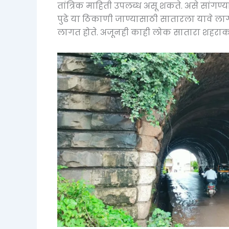
तांत्रिक माहिती उपलब्ध असू शकते. असे सांगण्
पुढे या ठिकाणी जाण्यासाठी सातारला यावे लागत ह
लागत होते. अजूनही काही लोक सातारा शहराकड