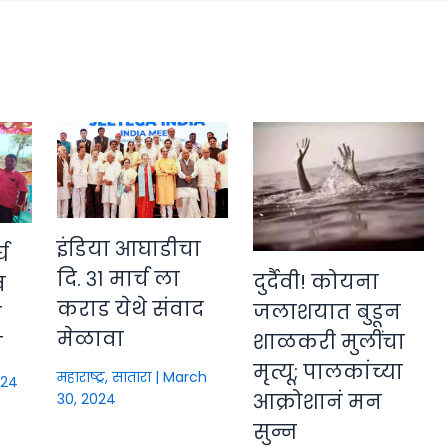
इंडिया आघाडीचा
्घ
दि. ३१ मार्च ला
दुर्दैवी! कोयना
व
कराड येथे संवाद
जलाशयात बुडून
ी
मेळावा
शाळकरी मुलींचा
त
मृत्यू; पालकांच्या
महाराष्ट्र
,
सातारा
|
March
024
आक्रोशानं मन
30, 2024
सुन्न