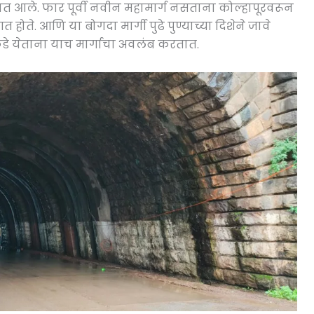
यात आले. फार पूर्वी नवीन महामार्ग नसताना कोल्हापूरवरून
ोते. आणि या बोगदा मार्गी पुढे पुण्याच्या दिशेने जावे
े येताना याच मार्गाचा अवलंब करतात.