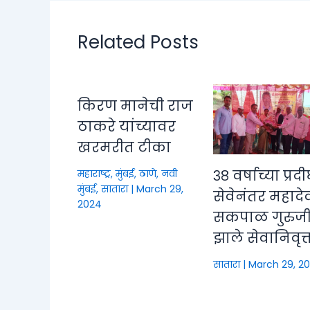
Related Posts
किरण मानेची राज
ठाकरे यांच्यावर
खरमरीत टीका
३८ वर्षाच्या प्रदीर
महाराष्ट्र
,
मुंबई, ठाणे, नवी
मुंबई
,
सातारा
|
March 29,
सेवेनंतर महादे
2024
सकपाळ गुरुज
झाले सेवानिवृत्
सातारा
|
March 29, 2