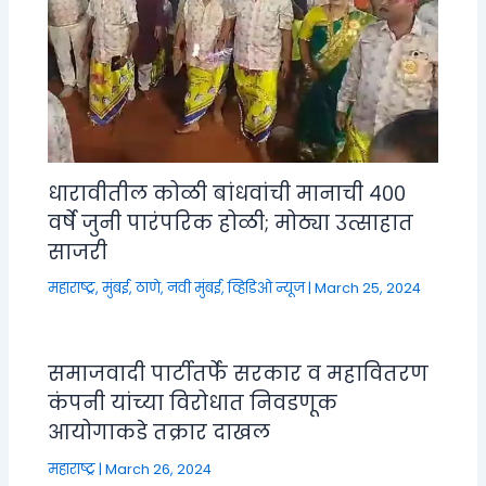
धारावीतील कोळी बांधवांची मानाची ४००
वर्षे जुनी पारंपरिक होळी; मोठ्या उत्साहात
साजरी
महाराष्ट्र
,
मुंबई, ठाणे, नवी मुंबई
,
व्हिडिओ न्यूज
|
March 25, 2024
समाजवादी पार्टीतर्फे सरकार व महावितरण
कंपनी यांच्या विरोधात निवडणूक
आयोगाकडे तक्रार दाखल
महाराष्ट्र
|
March 26, 2024