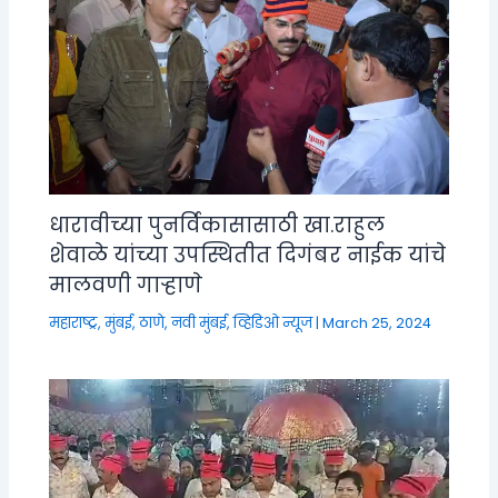
धारावीच्या पुनर्विकासासाठी खा.राहुल
शेवाळे यांच्या उपस्थितीत दिगंबर नाईक यांचे
मालवणी गाऱ्हाणे
महाराष्ट्र
,
मुंबई, ठाणे, नवी मुंबई
,
व्हिडिओ न्यूज
|
March 25, 2024