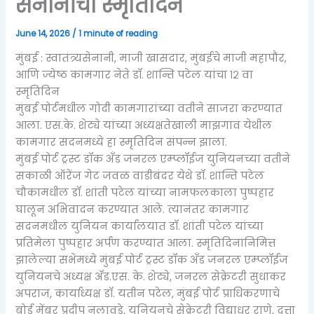
सेनानींचा स्मृतिदिन
June 14, 2026
/
1 minute of reading
मुंबई : स्वातंत्र्यसेनानी, माजी खासदार, मुंबईचे माजी महापौर,
आणि ज्येष्ठ कामगार नेते डॉ. शान्ति पटेल यांचा १२ वा
स्मृतिदिन
मुंबई पोर्टमधील गोदी कामगारांच्या वतीने साजरा करण्यात
आला. एस.के. शेट्ये यांच्या अध्यक्षतेखाली माझगाव येथील
कामगार सदनमध्ये हा स्मृतिदिन संपन्न झाला.
मुंबई पोर्ट ट्रस्ट डॉक अँड जनरल एम्प्लॉईज युनियनच्या वतीने
सकाळी ऑरेंज गेट जवळ वाडीबंदर येथे डॉ. शान्ति पटेल
चौकामधील डॉ. शांती पटेल यांच्या नामफलकाला पुष्पहार
घालून अभिवादन करण्यात आले. त्यानंतर कामगार
सदनमधील युनियन कार्यालयात डॉ. शांती पटेल यांच्या
प्रतिमेला पुष्पहार अर्पण करण्यात आला. स्मृतिदिनानिमित्त
झालेल्या सभेमध्ये मुंबई पोर्ट ट्रस्ट डॉक अँड जनरल एम्प्लॉईज
युनियनचे अध्यक्ष ॲड.एस. के. शेट्ये, जनरल सेक्रेटरी सुधाकर
अपराज, कार्याध्यक्ष डॉ. यतीन पटेल, मुंबई पोर्ट प्राधिकरणाचे
बोर्ड मेंबर प्रदीप नलावडे, युनियनचे सेक्रेटरी विद्याधर राणे, दत्ता