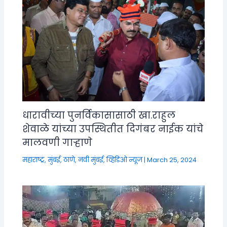
धारावीच्या पुनर्विकासासाठी खा.राहुल
शेवाळे यांच्या उपस्थितीत दिगंबर नाईक यांचे
मालवणी गाऱ्हाणे
महाराष्ट्र
,
मुंबई, ठाणे, नवी मुंबई
,
व्हिडिओ न्यूज
|
March 25, 2024