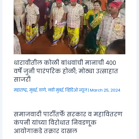
धारावीतील कोळी बांधवांची मानाची ४००
वर्षे जुनी पारंपरिक होळी; मोठ्या उत्साहात
साजरी
महाराष्ट्र
,
मुंबई, ठाणे, नवी मुंबई
,
व्हिडिओ न्यूज
|
March 25, 2024
समाजवादी पार्टीतर्फे सरकार व महावितरण
कंपनी यांच्या विरोधात निवडणूक
आयोगाकडे तक्रार दाखल