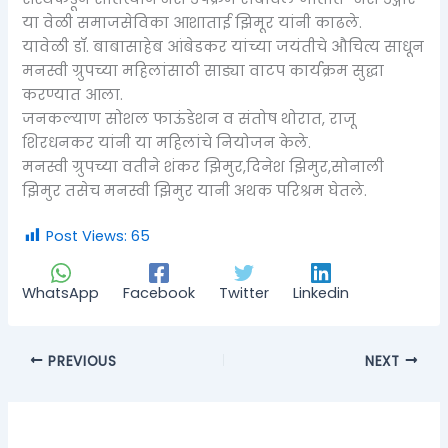
या वेळी समाजसेविका आशाताई झिमूर यांनी काढले.
यावेळी डॉ. बाबासाहेब आंबेडकर यांच्या जयंतीचे औचित्य साधून
मनस्वी ग्रुपच्या महिलांसाठी साड्या वाटप कार्यक्रम सुद्धा
करण्यात आला.
जनकल्याण सोशल फाऊंडेशन व संतोष थोरात, राजू
शिरधनकर यांनी या महिलांचे नियोजन केले.
मनस्वी ग्रुपच्या वतीने शंकर झिमुर,दिनेश झिमुर,सोनाली
झिमुर तसेच मनस्वी झिमुर यानी अथक परिश्रम घेतले.
Post Views:
65
WhatsApp
Facebook
Twitter
Linkedin
PREVIOUS
NEXT