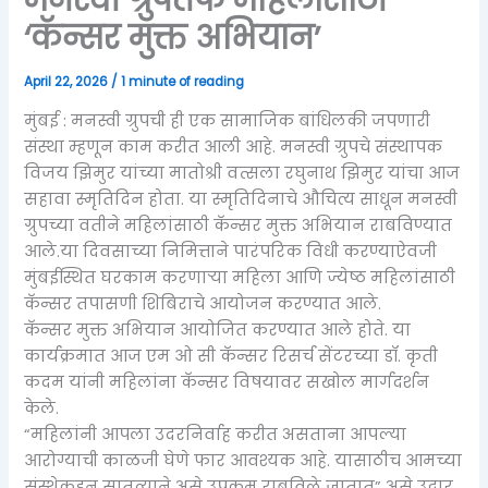
‘कॅन्सर मुक्त अभियान’
April 22, 2026
/
1 minute of reading
मुंबई : मनस्वी ग्रुपची ही एक सामाजिक बांधिलकी जपणारी
संस्था म्हणून काम करीत आली आहे. मनस्वी ग्रुपचे संस्थापक
विजय झिमुर यांच्या मातोश्री वत्सला रघुनाथ झिमुर यांचा आज
सहावा स्मृतिदिन होता. या स्मृतिदिनाचे औचित्य साधून मनस्वी
ग्रुपच्या वतीने महिलांसाठी कॅन्सर मुक्त अभियान राबविण्यात
आले.या दिवसाच्या निमित्ताने पारंपरिक विधी करण्याऐवजी
मुंबईस्थित घरकाम करणाऱ्या महिला आणि ज्येष्ठ महिलांसाठी
कॅन्सर तपासणी शिबिराचे आयोजन करण्यात आले.
कॅन्सर मुक्त अभियान आयोजित करण्यात आले होते. या
कार्यक्रमात आज एम ओ सी कॅन्सर रिसर्च सेंटरच्या डॉ. कृती
कदम यांनी महिलांना कॅन्सर विषयावर सखोल मार्गदर्शन
केले.
“महिलांनी आपला उदरनिर्वाह करीत असताना आपल्या
आरोग्याची काळजी घेणे फार आवश्यक आहे. यासाठीच आमच्या
संस्थेकडून सातत्याने असे उपक्रम राबविले जातात” असे उद्गार