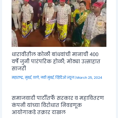
धारावीतील कोळी बांधवांची मानाची ४००
वर्षे जुनी पारंपरिक होळी; मोठ्या उत्साहात
साजरी
महाराष्ट्र
,
मुंबई, ठाणे, नवी मुंबई
,
व्हिडिओ न्यूज
|
March 25, 2024
समाजवादी पार्टीतर्फे सरकार व महावितरण
कंपनी यांच्या विरोधात निवडणूक
आयोगाकडे तक्रार दाखल