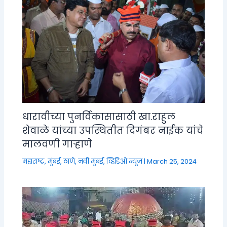
धारावीच्या पुनर्विकासासाठी खा.राहुल
शेवाळे यांच्या उपस्थितीत दिगंबर नाईक यांचे
मालवणी गाऱ्हाणे
महाराष्ट्र
,
मुंबई, ठाणे, नवी मुंबई
,
व्हिडिओ न्यूज
|
March 25, 2024