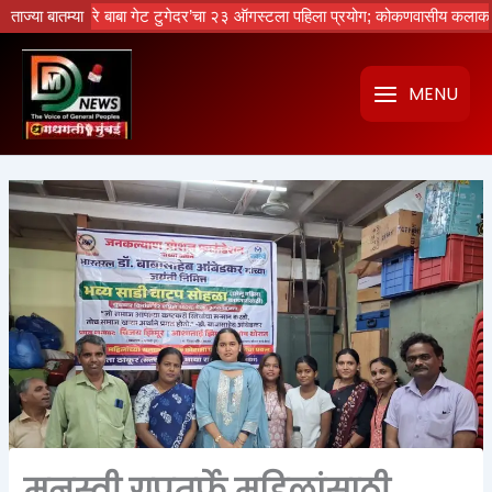
Skip
चा नको रे बाबा गेट टुगेदर’चा २३ ऑगस्टला पहिला प्रयोग; कोकणवासीय कलाकारांची ध
ताज्या बातम्या
to
content
MENU
मनस्वी ग्रुपतर्फे महिलांसाठी