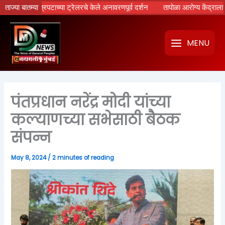
Skip
ायण’ चित्रपटाच्या ट्रेलरचे केले अनावरणपूर्व दर्शन
ताज्या बातम्या
तापोळा आरोग्य केंद्राला उपमुख्य
to
content
MENU
पंतप्रधान नरेंद्र मोदी यांच्या
कल्याणच्या सभेसाठी बैठक
संपन्न
May 8, 2024
/
2 minutes of reading