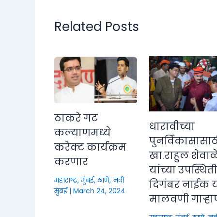
Related Posts
ठाकरे गट
धारावीच्या
कल्याणमध्ये
पुनर्विकासासाठ
करेक्ट कार्यक्रम
खा.राहुल शेवाळ
करणार
यांच्या उपस्थित
महाराष्ट्र
,
मुंबई, ठाणे, नवी
दिगंबर नाईक या
मुंबई
|
March 24, 2024
मालवणी गाऱ्हा