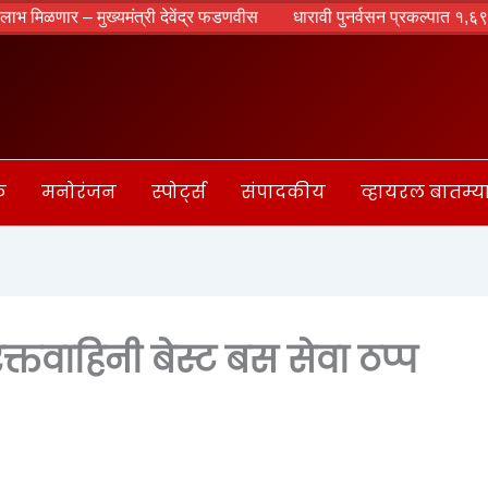
 – मुख्यमंत्री देवेंद्र फडणवीस
धारावी पुनर्वसन प्रकल्पात १,६९३ झाडांवर गंड
क
मनोरंजन
स्पोर्ट्स
संपादकीय
व्हायरल बातम्य
्तवाहिनी बेस्ट बस सेवा ठप्प