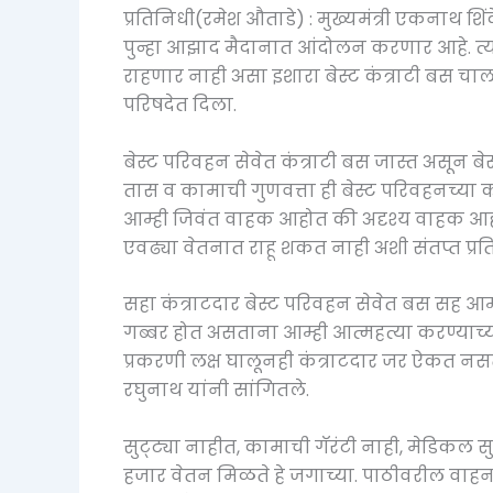
प्रतिनिधी(रमेश औताडे) : मुख्यमंत्री एकनाथ शिं
पुन्हा आझाद मैदानात आंदोलन करणार आहे. त्य
राहणार नाही असा इशारा बेस्ट कंत्राटी बस चाल
परिषदेत दिला.
बेस्ट परिवहन सेवेत कंत्राटी बस जास्त असून ब
तास व कामाची गुणवत्ता ही बेस्ट परिवहनच्
आम्ही जिवंत वाहक आहोत की अदृश्य वाहक आहो
एवढ्या वेतनात राहू शकत नाही अशी संतप्त प्रति
सहा कंत्राटदार बेस्ट परिवहन सेवेत बस सह आम्
गब्बर होत असताना आम्ही आत्महत्या करण्याच्या
प्रकरणी लक्ष घालूनही कंत्राटदार जर ऐकत न
रघुनाथ यांनी सांगितले.
सुट्ट्या नाहीत, कामाची गॅरंटी नाही, मेडिकल
हजार वेतन मिळते हे जगाच्या. पाठीवरील वाह