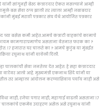
दे यांनी सांगूनही बेस्ट कंत्राटदार ऐकत नसल्याने आम्ही
ामुळे बस सेवा ठप्प झाली तर त्याला आम्ही जबाबदार
कांनी मुंबई मराठी पत्रकार संघ येथे आयोजित पत्रकार
ेस्ट च्या बसेस कमी आहेत.आमचे कंत्राटी वाहकांचे कामाचे
या कायम कामगाराप्रमाणेच असताना वेतनात फरक का ?
त. १७ हजारात घर चालते का ? आमचे कुटुंब या मुंबईत
क्रिया रघुनाथ यांनी यावेळी दिली.
हा चालकांची सेवा जनतेला देत आहेत. हे सहा कंत्राटदार
 वाटेवर आलो आहे. मुख्यमंत्री एकनाथ शिंदे यांनी या
सतील तर आम्हाला आंदोलन करण्याशिवाय पर्याय नाही असे
 सुविधा नाही, रजेचा पगार नाही, महागाई वाढली असताना १७
न चालकांचे एकमेव उदाहरण असेल असे रघुनाथ यांनी