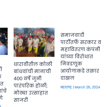
समाजवादी
पार्टीतर्फे सरकार व
महावितरण कंपनी
यांच्या विरोधात
निवडणूक
धारावीतील कोळी
ी
आयोगाकडे तक्रार
बांधवांची मानाची
े
दाखल
४०० वर्षे जुनी
ीत
पारंपरिक होळी;
महाराष्ट्र
|
March 26, 2024
ंचे
मोठ्या उत्साहात
णे
साजरी