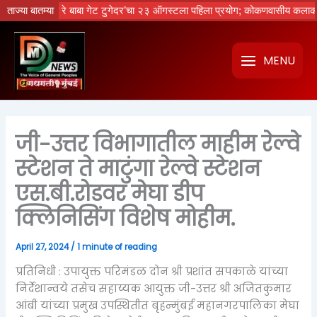
Skip
ेचा नको रे बाबा गेट टुगेदर’चा २३ ऑगस्टला पहिला प्रयोग; कोकणवासीय कलाकारांची 
ताज्या बातम्या
to
content
MENU
जी-उत्तर विभागातील माहीम रेल्वे
स्टेशन ते माटुंगा रेल्वे स्टेशन
एस.बी.रोडवर मेघा डीप
क्लिनिसिंग विशेष मोहीम.
April 27, 2024
/
1 minute of reading
प्रतिनिधी : उपायुक्त परिमंडळ दोन श्री प्रशांत सपकाळे यांच्या
निर्देशान्वये तसेच सहाय्यक आयुक्त जी-उत्तर श्री अजितकुमार
आंबी यांच्या प्रमुख उपस्थितीत बृहन्मुंबई महानगरपालिका मेघा