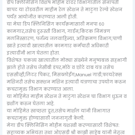
डीप क्लिनिसिंग विशेष मोहीम दादर विभागातील सेनापती
बापट या रोडवरील माहीम रेल स्टेशन ते माटुंगा रेल्वे स्टेशन
पर्यंत आयोजीत करण्यात आली होती.
या मेघा डिप क्लिनिसिंग कार्यक्रमासाठी मनपा ६०
कामगार,तसेच दुरूस्ती विभाग, गार्डन,किटक निमंत्रण
मलनिस्सारण, पर्जन्य जलवाहिन्या, अतिक्रमण विभाग,पाणी
खाते इत्यादी खात्यातील कामगार कर्मचारी अधिकारी
इत्यादींनी भाग घेतला होता.
विशेषतः घकव्य खात्यातील मोठ्या संख्येने मनुष्यबळ सहभागी
झाले होते तसेच जेसीबी डंपर,मोठे व छोटे दाब यंत्र तसेच
एससीव्ही,लिटर पिकर, मिसब्लोईंग,Manuel गाडी,फायरेक्स
मशिनरी तसेच सक्शन मशिन इत्यादी यंत्रणाचा उपयोग करुन
कचरामुक्त विभाग करण्यात आला.
या मोहिमेत माहीम स्टेशन ते माटुंगा स्टेशन चा विभाग धुऊन व
ब्रशींग करुन घेतला आहे.
या मोहिमेत स्वच्छता दूत,तसेच मार्शल यांनी विभागात
कचरामुक्त होण्यासाठी जनजागृती केली.
मेगा डीप क्लिनिसिंग मोहीम यशस्वी करण्यासाठी विशेषत:
सहाय्यक अभियंता तथा ओएसडी श्री काझी साहेब यांनी नेतृत्व