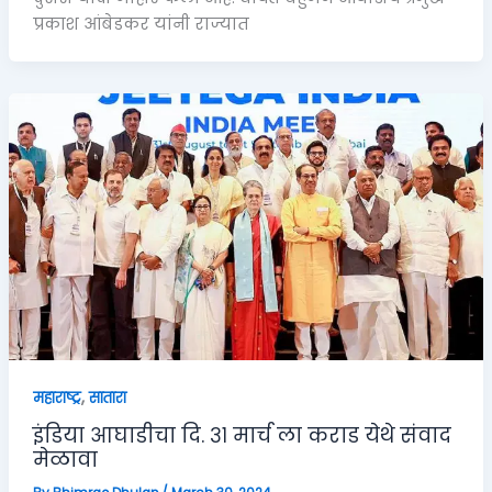
प्रकाश आंबेडकर यांनी राज्यात
,
महाराष्ट्र
सातारा
इंडिया आघाडीचा दि. ३१ मार्च ला कराड येथे संवाद
मेळावा