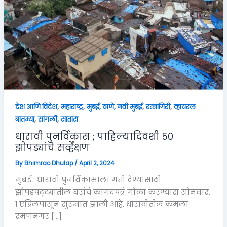
,
,
,
,
देश आणि विदेश
महाराष्ट्र
मुंबई, ठाणे, नवी मुंबई
रत्नागिरी
व्हायरल
,
,
बातम्या
सांगली
सातारा
धारावी पुनर्विकास ; पाहिल्यादिवशी ५०
झोपड्यांचे सर्व्हेक्षण
By
Bhimrao Dhulap
/
April 2, 2024
मुंबई : धारावी पुनर्विकासाला गती देण्यासाठी
झोपडपट्ट्यांतील घरांचे कागदपत्रे गोळा करण्यास सोमवार,
१ एप्रिलपासून सुरुवात झाली आहे. धारावीतील कमला
रमणनगर […]