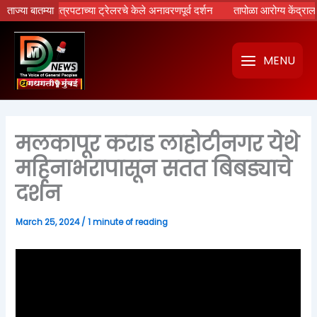
Skip
ामायण’ चित्रपटाच्या ट्रेलरचे केले अनावरणपूर्व दर्शन
ताज्या बातम्या
तापोळा आरोग्य केंद्राला उपमु
to
content
MENU
मलकापूर कराड लाहोटीनगर येथे
महिनाभरापासून सतत बिबड्याचे
दर्शन
March 25, 2024
/
1 minute of reading