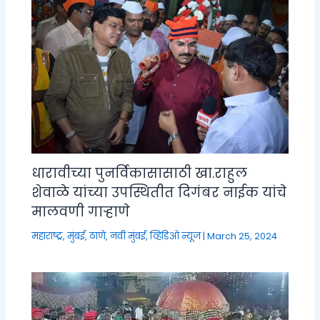
धारावीच्या पुनर्विकासासाठी खा.राहुल
शेवाळे यांच्या उपस्थितीत दिगंबर नाईक यांचे
मालवणी गाऱ्हाणे
महाराष्ट्र
,
मुंबई, ठाणे, नवी मुंबई
,
व्हिडिओ न्यूज
|
March 25, 2024