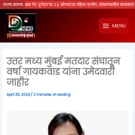
Skip
नको रे बाबा गेट टुगेदर’चा २३ ऑगस्टला पहिला प्रयोग; कोकणवासीय कलाकारांची धमाल
ताज्या बातम्या
to
content
MENU
उत्तर मध्य मुंबई मतदार संघातून
वर्षा गायकवाड यांना उमेदवारी
जाहीर
April 25, 2024
/
2 minutes of reading