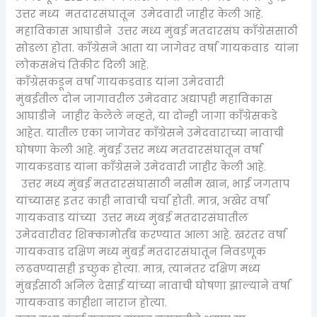
उत्तर मध्य मतदारसंघातून उमेदवारी जाहीर केली आहे.
महाविकास आघाडीने उत्तर मध्य मुंबई मतदारसंघ काँग्रेससाठी
सोडला होता. काँग्रेसने आता या जागेवर वर्षा गायकवाड यांना
लोकसभेचं तिकीट दिली आहे.
काँग्रेसकडून वर्षा गायकडवाड यांना उमेदवारी
मुंबईतील दोन जागावरील उमेदवार अद्यापही महाविकास
आघाडीने जाहीर केलेले नव्हते, या दोन्ही जागा काँग्रेसकडे
आहेत. यातील एका जागेवर काँग्रेसने उमेदवाराच्या नावाची
घोषणा केली आहे. मुंबई उत्तर मध्य मतदारसंघातून वर्षा
गायकडवाड यांना काँग्रेसने उमेदवारी जाहीर केली आहे.
उत्तर मध्य मुंबई मतदारसंघासाठी नसीम खान, भाई जगताप
यांच्यासह इतर काही नावांची चर्चा होती. मात्र, अखेर वर्षा
गायकवाड यांच्या उत्तर मध्य मुंबई मतदारसंघातील
उमेदवारीवर शिक्कामोर्तब करण्यात आला आहे. खरंतर वर्षा
गायकवाड दक्षिण मध्य मुंबई मतदारसंघातून निवडणूक
लढवण्यासही इच्छुक होत्या. मात्र, त्यानंतर दक्षिण मध्य
मुंबईसाठी अनिल देसाई यांच्या नावाची घोषणा झाल्याने वर्षा
गायकवाड काहीशा नाराज होत्या.