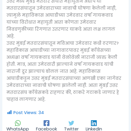
उत्तर मध्य मुंबई मतदार संघात महायुतीने अद्याप या
मतदारसंघातून उमेदवाराच्या नावाची घोषणा केलेली नाही,
त्यामुळे महाविकास आघाडीच्या उमेदवार वर्षा गायकवाड
यांच्या विरोधात महायुती आता कोणता उमेदवार
निवडणुकीच्या रिंगणात उतरणार याकडे आता लक्ष लागलं
आहे.
उत्तर मुंबई मतदारसंघातून मविआचा उमेदवार कधी ठरणार?
महाविकास आघाडीच्या जागावाटपावर मुंबई काँग्रेसच्या
अध्यक्षा वर्षा गायकवाड यांनी वेळोवेळी नाराजी व्यक्त केली
होती. मात्र, आता उमेदवारी झाल्याने वर्षा गायकवाड यांची
नाराजी दूर झाल्याचं बोललं जात आहे. महाविकास
आघाडीकडून उत्तर मुंबई मतदारसंघाच्या आणखी एका जागेवर
उमेदवाराच्या नावाची घोषणा झालेली नाही. आता मुंबई उत्तर
मतदारसंघ काँग्रेसकडे राहणार की, ठाकरे गटाकडे जाणार हे
पाहावं लागणार आहे.
Post Views:
34
WhatsApp
Facebook
Twitter
Linkedin