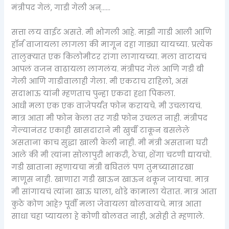
मंत्रीपद गेलं, गाडी गेली अन्……
सत्ता लय वाईट असते. मी भोगली आहे. माझी गाडी आली आणि
हॉर्न वाजायला लागला की मागून दहा गाड्या यायच्या. प्रत्येक
तालुक्यात एक किलोमीटर रांगा लागायच्या. मला वाटायचं
आपलं वजन वाढायला लागलंय. मंत्रीपद गेलं आणि गडी बी
गेली आणि गाडीवालाही गेला. मी एकटाच राहिलो, असं
सदाभाऊ यांनी म्हणताच पुन्हा एकदा हशा पिकला.
आधी मला एक एक वाजेपर्यंत फोन करायचे. मी उचलायचं.
मात्र आता मी फोन केला तर गडी फोन उचलत नाही. मंत्रीपद
गेल्यानंतर एकाही खासदाराने मी खुर्ची टाकून बसलेले
असताना काच सुद्धा खाली केली नाही. मी मंत्री असताना घरी
आले की मी त्यांना सोलापुरी भाकरी, ठेचा, शेंगा चटणी द्यायचो.
गडी खाताना म्हणायचा मंत्री बघितलं पण तुमच्यासारखा
माणूस नाही. खाणारा गडी खाऊन खाऊन थकून जायचा. मात्र
मी सांगायचं त्यांना खाऊ घाला, थोडे कामाला येतात. मात्र आता
कुठे कोण आहे? पूर्वी मला जेवायला बोलवायचे. मात्र आता
साधा चहा प्यायला हे कोणी बोलवत नाही, असेही ते म्हणाले.