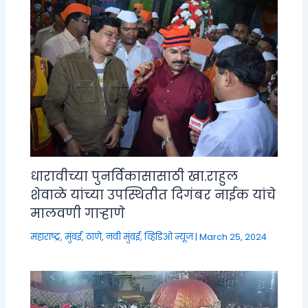
धारावीच्या पुनर्विकासासाठी खा.राहुल
शेवाळे यांच्या उपस्थितीत दिगंबर नाईक यांचे
मालवणी गाऱ्हाणे
महाराष्ट्र
,
मुंबई, ठाणे, नवी मुंबई
,
व्हिडिओ न्यूज
|
March 25, 2024