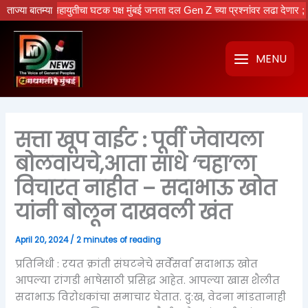
Skip
.
ताज्या बातम्या
महायुतीचा घटक पक्ष मुंबई जनता दल Gen Z च्या प्रश्नांवर लढा देणार ; नवीन का
to
content
MENU
सत्ता खूप वाईट : पूर्वी जेवायला
बोलवायचे,आता साधे ‘चहा’ला
विचारत नाहीत – सदाभाऊ खोत
यांनी बोलून दाखवली खंत
April 20, 2024
/
2 minutes of reading
प्रतिनिधी : रयत क्रांती संघटनेचे सर्वेसर्वा सदाभाऊ खोत
आपल्या रांगडी भाषेसाठी प्रसिद्ध आहेत. आपल्या खास शैलीत
सदाभाऊ विरोधकांचा समाचार घेतात. दु:ख, वेदना मांडतानाही