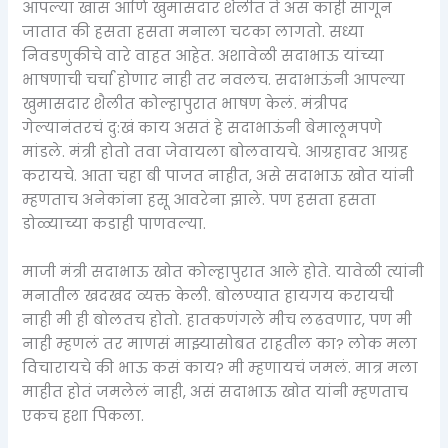
आपल्या खास आणि खुमासदार शैलीत ते असं काही सांगून
जातात की हसता हसता मनाला चटका लागतो. सध्या
निवडणुकीचे वारे वाहत आहेत. अशावेळी सदाभाऊ यांच्या
भाषणाची चर्चा होणार नाही तर नवलच. सदाभाऊंनी आपल्या
खुमासदार शैलीत कोल्हापुरात भाषण केलं. मंत्रीपद
गेल्यानंतरचं दु:खं काय असतं हे सदाभाऊंनी बेमालूमपणे
मांडले. मंत्री होतो तवा जेवायला बोलवायचे. आग्रहावर आग्रह
करायचे. आता चहा बी पाजत नाहीत, असे सदाभाऊ खोत यांनी
म्हणताच अनेकांना हसू आवरेना झाले. पण हसता हसता
डोळ्याच्या कडाही पाणवल्या.
माजी मंत्री सदाभाऊ खोत कोल्हापुरात आले होते. यावेळी त्यांनी
मनातील खदखद व्यक्त केली. बोलण्यात हायगय करायची
नाही मी ही बोलतच होतो. हातकणंगले मीच लढवणार, पण मी
नाही म्हणलं तर माणसं माझ्यासोबत राहतील का? लोक मला
विचारायचे की भाऊ कसं काय? मी म्हणायचं जमलं. मात्र मला
माहीत होतं जमलेलं नाही, असं सदाभाऊ खोत यांनी म्हणताच
एकच हशा पिकला.