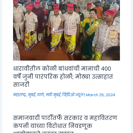
धारावीतील कोळी बांधवांची मानाची ४००
वर्षे जुनी पारंपरिक होळी; मोठ्या उत्साहात
साजरी
महाराष्ट्र
,
मुंबई, ठाणे, नवी मुंबई
,
व्हिडिओ न्यूज
|
March 25, 2024
समाजवादी पार्टीतर्फे सरकार व महावितरण
कंपनी यांच्या विरोधात निवडणूक