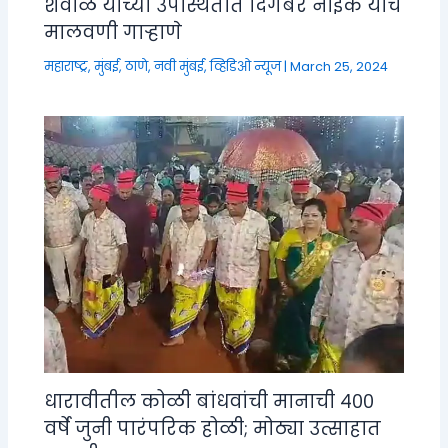
शेवाळे यांच्या उपस्थितीत दिगंबर नाईक यांचे
मालवणी गाऱ्हाणे
महाराष्ट्र
,
मुंबई, ठाणे, नवी मुंबई
,
व्हिडिओ न्यूज
|
March 25, 2024
धारावीतील कोळी बांधवांची मानाची ४००
वर्षे जुनी पारंपरिक होळी; मोठ्या उत्साहात