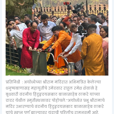
प्रतिनिधी : अयोध्येच्या श्रीराम मंदिरात अभिमंत्रित केलेल्या
धनुष्यबाणासह महायुतीचे उमेदवार राहुल रमेश शेवाळे हे
बुधवारी वंदनीय हिंदुहृदयसम्राट बाळासाहेब ठाकरे यांच्या
दादर येथील स्मृतीस्थळावर पोहोचले.”अयोध्येत प्रभू श्रीरामाचे
मंदिर उभारण्याचे वंदनीय हिंदुहृदयसम्राट बाळासाहेब ठाकरे
यांचे स्वप्न पूर्ण झाल्यावर यंदाची पहिलीच रामनवमी आहे.