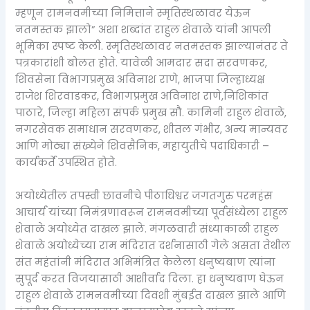
म्हणून रामनवमीच्या निमित्ताने स्मृतिस्थळावर येऊन
नतमस्तक झालो” अशा शब्दांत राहुल शेवाळे यांनी आपली
भूमिका स्पष्ट केली. स्मृतिस्थळावर नतमस्तक झाल्यानंतर ते
पत्रकारांशी बोलत होते. यावेळी आमदार सदा सरवणकर,
शिवसेना विभागप्रमुख अविनाश राणे, भाजपा जिल्हाध्यक्ष
राजेश शिरवाडकर, विभागप्रमुख अविनाश राणे,निशिकांत
पाठारे, जिल्हा महिला संपर्क प्रमुख सौ. कामिनी राहुल शेवाळे,
नगरसेवक समाधान सरवणकर, शीतल गंभीर, अन्य मान्यवर
आणि मोठ्या संख्येने शिवसैनिक, महायुतीचे पदाधिकारी –
कार्यकर्ते उपस्थित होते.
अयोध्येतील तपस्वी छावनीचे पीठाधिश्वर जगतगुरु परमहंस
आचार्य यांच्या निमंत्रणावरून रामनवमीच्या पूर्वसंध्येला राहुल
शेवाळे अयोध्येत दाखल झाले. मंगळवारी संध्याकाळी राहुल
शेवाळे अयोध्येच्या राम मंदिरात दर्शनासाठी गेले असता तेथील
संत महंतांनी मंदिरात अभिमंत्रित केलेला धनुष्यबाण त्यांना
सुपूर्द करत विजयासाठी आशीर्वाद दिला. हा धनुष्यबाण घेऊन
राहुल शेवाळे रामनवमीच्या दिवशी मुंबईत दाखल झाले आणि