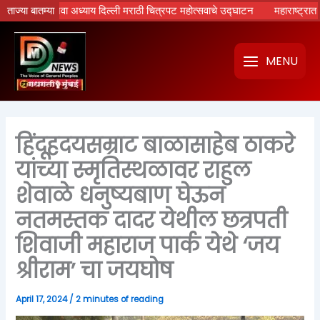
Skip
टांचा नवा अध्याय दिल्ली मराठी चित्रपट महोत्सवाचे उद्घाटन
ताज्या बातम्या
महाराष्ट्रात होणार र
to
content
MENU
हिंदूहदयसम्राट बाळासाहेब ठाकरे
यांच्या स्मृतिस्थळावर राहुल
शेवाळे धनुष्यबाण घेऊन
नतमस्तक दादर येथील छत्रपती
शिवाजी महाराज पार्क येथे ‘जय
श्रीराम’ चा जयघोष
April 17, 2024
/
2 minutes of reading