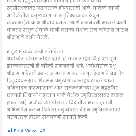
वंदनीय हिंदुहृदयसम्राट बाळासाहेब ठाकरे यांच्या
स्मृतीस्थळावर नतमस्तक होण्यासाठी आले. यावेळी त्यांनी
अयोध्येतील धनुष्यबाण या स्मृतिस्थळावर ठेवून
बाळासाहेबांचा आशीर्वाद घेतला आणि रामनवमी साजरी केली.
यांनतर राहुल शेवाळे यांनी वडाळा येथील राम मंदिरात जाऊन
श्रीरामाचे दर्शन घेतले.
राहुल शेवाळे यांची प्रतिक्रिया
अयोध्येत श्रीराम मंदिर व्हावे, ही बाळासाहेबांची इच्छा पूर्ण
झाल्यानंतरची ही पहिली रामनवमी आहे. अयोध्येतील प्रभू
श्रीराम मंदिराचे स्वप्न आमच्या मनात जागृत ठेवणारे वंदनीय
हिंदुहृदयसम्राट शिवसेनाप्रमुख बाळासाहेब ठाकरे यांना
अभिवादन करण्यासाठी आज रामनवमीच्या शुभ मुहूर्तावर
छत्रपती शिवाजी महाराज पार्क येथील स्मृतिस्थळावर दाखल
झालो आहे. अयोध्येच्या श्रीराम मंदिरातील संत महंतांनी
अभिमंत्रित करून दिलेला धनुष्यबाण घेऊन स्मृतिस्थळावर
नतमस्तक होऊन रामनवमी साजरी केली.
Post Views:
42