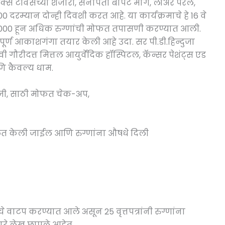
 टॉवर्सच्या शेजारी, सेनापती बापट मार्ग, लोअर परेल,
 दरम्यान दोन्ही दिवशी करत आहे. या कार्यक्रमाचे हे 16 वे
ेकी 3,000 हून अधिक रुग्णांची मोफत तपासणी करण्यात आली.
 संपूर्ण आकाशगंगा तयार केली आहे उदा. सर पी.डी.हिन्दुजा
ौरीदत्त मित्तल आयुर्वेदिक हॉस्पिटल, कॅन्सर पेशंट्स एड
ि कैवल्य धाम.
ओलॉजी, साठी मोफत चेक-अप,
 केली जाईल आणि रुग्णांना औषधे दिली
वाटप करण्यात आले असून 25 वृत्तपत्रांनी रुग्णांना
रे लेख छापले आहेत.