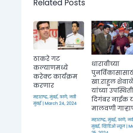
Related Posts
ठाकरे गट
धारावीच्या
कल्याणमध्ये
पुनर्विकासासाठ
करेक्ट कार्यक्रम
खा.राहुल शेवाळ
करणार
यांच्या उपस्थित
महाराष्ट्र
,
मुंबई, ठाणे, नवी
दिगंबर नाईक या
मुंबई
|
March 24, 2024
मालवणी गाऱ्हा
महाराष्ट्र
,
मुंबई, ठाणे, नव
मुंबई
,
व्हिडिओ न्यूज
|
M
25, 2024