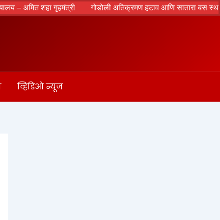
 अमित शहा गृहमंत्री
गोडोली अतिक्रमण हटाव आणि सातारा बस स्थानक परि
ा
व्हिडिओ न्यूज