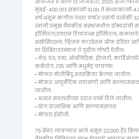
आयोजन 11 आणि 12 जानेवारी, 2025 रोजी फिनिक्स
मुंबई-400 013 सकाळी 10.00 ते संध्याकाळी 4.00
वर्ष असून मागील पंधरा वर्षात प्रसंगी प्रत्य
त्यांनी प्रमुख वैद्यकीय संस्थांमधील डॉक्टरांची
हॉस्पिटल,एचएन रिलायन्स हॉस्पिटल, कमलादेवी ग
असोसिएशन, व्हिजन फाउंडेशन ऑफ इंडिया आण
या शिबिरादरम्यान ते पुढील गोष्टी देतील:
• नेत्र, दंत, दमा, ऑर्थोपेडिक, ईएनटी, कार्डि
कर्करोग, रक्त आणि मधुमेह चाचण्या.
• मोफत मोतीबिंदू शस्त्रक्रिया केल्या जातील.
• मोफत आयुर्वेदिक तपासणी आणि सल्लामसलत
जातील.
• अत्यंत सवलतीच्या दरात चष्मे दिले जातील.
• योग प्रात्यक्षिक आणि सल्लामसलत
• मोफत ईसीजी.
75 बॅनर लावण्यात आले असून 22,000 हँड बिलचे 
वैद्यकीय शिबिराचा लाभ घेण्याचे आवाहन करणा