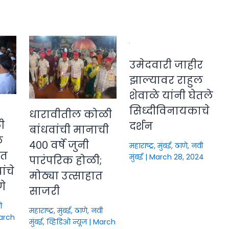
उमेदवारी जाहीर
झाल्यावर राहुल
शेवाळे यांनी घेतले
सिध्दीविनायकाचे
धारावीतील कोळी
ी
दर्शन
बांधवांची मानाची
े
४०० वर्षे जुनी
महाराष्ट्र
,
मुंबई, ठाणे, नवी
ीत
मुंबई
|
March 28, 2024
पारंपरिक होळी;
ंचे
मोठ्या उत्साहात
णे
साजरी
ी
महाराष्ट्र
,
मुंबई, ठाणे, नवी
arch
मुंबई
,
व्हिडिओ न्यूज
|
March