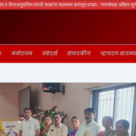
अनुदानित मराठी शाळांना मालमत्ता करातून वगळा ; नगरसेवक अंकित सुनील प्रभू यां
क
मनोरंजन
स्पोर्ट्स
संपादकीय
व्हायरल बातम्य