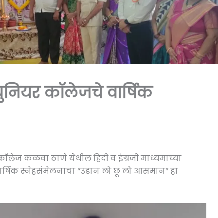
्युनियर कॉलेजचे वार्षिक
ि. कॉलेज कळवा ठाणे येथील हिंदी व इंग्रजी माध्यमाच्या
 वार्षिक स्नेहसंमेलनाचा “उडान लो छू लो आसमान” हा