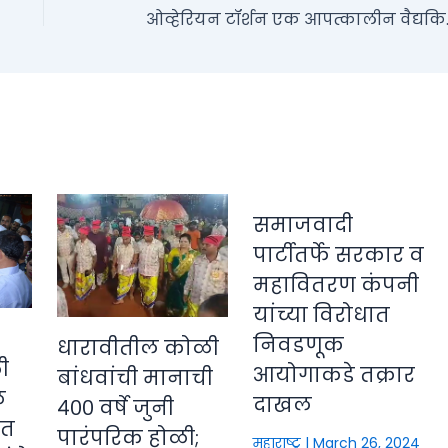
ओव्हेरियन 
समाजवादी
पार्टीतर्फे सरकार व
महावितरण कंपनी
यांच्या विरोधात
निवडणूक
धारावीतील कोळी
ी
आयोगाकडे तक्रार
बांधवांची मानाची
े
दाखल
४०० वर्षे जुनी
ीत
पारंपरिक होळी;
महाराष्ट्र
|
March 26, 2024