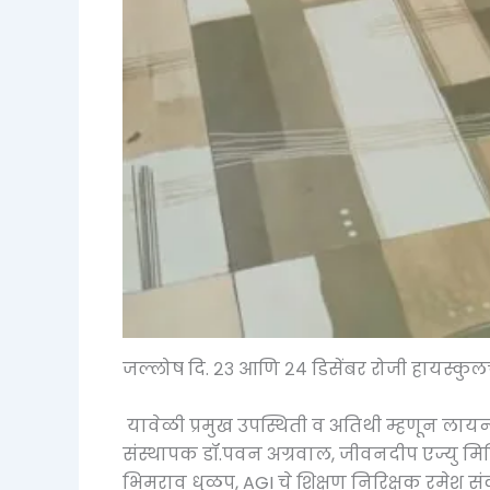
जल्लोष दि. २३ आणि २४ डिसेंबर रोजी हायस्कुलच
यावेळी प्रमुख उपस्थिती व अतिथी म्हणून ला
संस्थापक डॉ.पवन अग्रवाल, जीवनदीप एज्यु म
भिमराव धुळप, AGI चे शिक्षण निरिक्षक रमेश सं