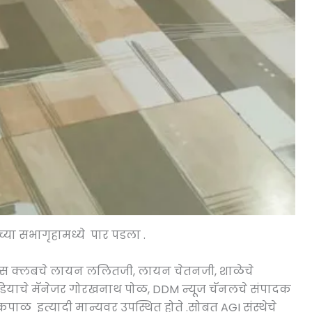
्या सभागृहामध्ये पार पडला .
यन्स क्लबचे लायन ललितजी, लायन चेतनजी, शाळेचे
िडियाचे मॅनेजर गोरखनाथ पोळ, DDM न्यूज चॅनलचे संपादक
कपाळ इत्यादी मान्यवर उपस्थित होते .सोबत AGI संस्थेचे