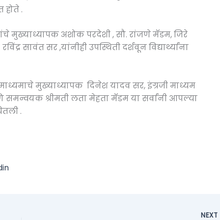
होते .
ंचे मुख्याध्यापक अशोक परदेशी , सौ. रांजणे मॅडम, जिरे
्र सावंत सर ,यांनीही उपस्थिती दर्शवून विद्यार्थ्यांना
ध्यमाचे मुख्याध्यापक दिनेश यादव सर, इंग्रजी माध्यम
ि समन्वयक श्रीमती लता मेहता मॅडम या सर्वांनी आपल्या
ेतली .
din
NEX