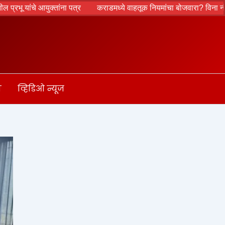
चे आयुक्तांना पत्र
कराडमध्ये वाहतूक नियमांचा बोजवारा? विना नंबर प्ले
ा
व्हिडिओ न्यूज