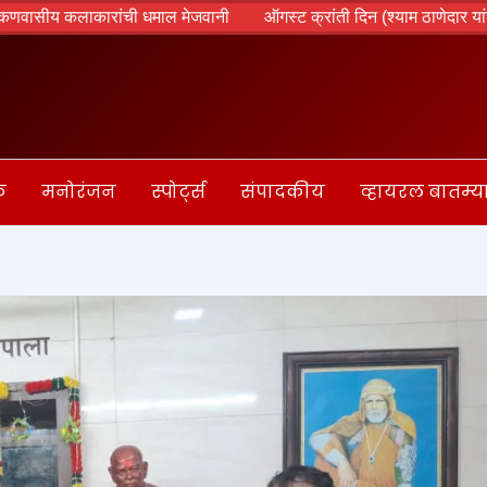
कारांची धमाल मेजवानी
ऑगस्ट क्रांती दिन (श्याम ठाणेदार यांचा विशेष लेख)
क
मनोरंजन
स्पोर्ट्स
संपादकीय
व्हायरल बातम्य