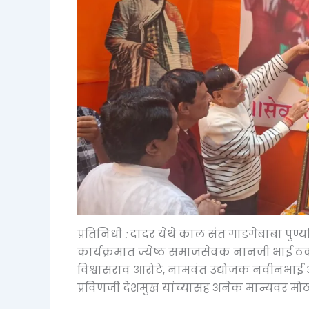
प्रतिनिधी
:
दादर येथे काल संत गाडगेबाबा पुण्
कार्यक्रमात ज्येष्ठ समाजसेवक नानजी भाई ठ
विश्वासराव आरोटे, नामवंत उद्योजक नवीनभाई ओ
प्रविणजी देशमुख यांच्यासह अनेक मान्यवर मोठ्या