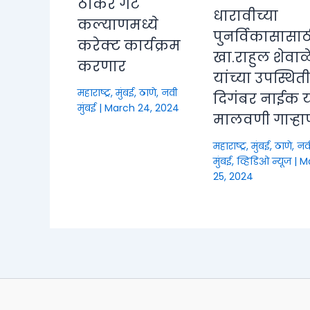
ठाकरे गट
धारावीच्या
कल्याणमध्ये
पुनर्विकासासाठ
करेक्ट कार्यक्रम
खा.राहुल शेवाळ
करणार
यांच्या उपस्थित
महाराष्ट्र
,
मुंबई, ठाणे, नवी
दिगंबर नाईक या
मुंबई
|
March 24, 2024
मालवणी गाऱ्हा
महाराष्ट्र
,
मुंबई, ठाणे, नव
मुंबई
,
व्हिडिओ न्यूज
|
M
25, 2024