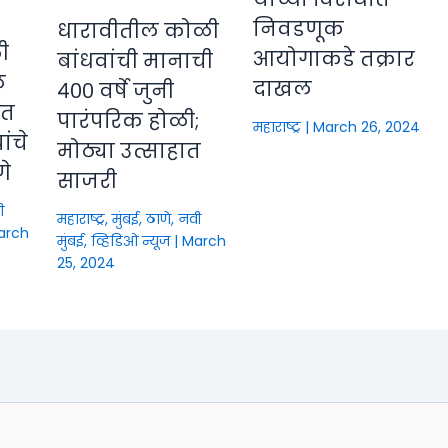
निवडणूक
धारावीतील कोळी
ी
आयोगाकडे तक्रार
बांधवांची मानाची
े
दाखल
४०० वर्षे जुनी
ीत
पारंपरिक होळी;
महाराष्ट्र
|
March 26, 2024
ंचे
मोठ्या उत्साहात
णे
साजरी
ी
महाराष्ट्र
,
मुंबई, ठाणे, नवी
arch
मुंबई
,
व्हिडिओ न्यूज
|
March
25, 2024