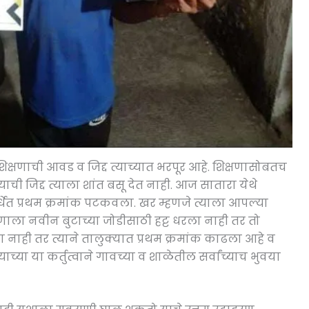
क्षणाची आवड व जिद्द त्याच्यात भरपूर आहे. शिक्षणासोबतच
ाची जिद्द त्याला शांत बसू देत नाही. आज सातारा येथे
स्पर्धेत प्रथम क्रमांक पटकवला. खर म्हणजे त्याला आपल्या
कुणाला नवीन बुटाच्या जोडीसाठी हट्ट धरला नाही तर तो
ाही तर त्याने तालुक्यात प्रथम क्रमांक काढला आहे व
च्या या कर्तुत्वाने गावच्या व शाळेतील सर्वांच्याच भुवया