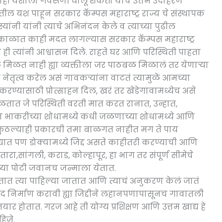
्याही यशाला गवसणी घालू शकतो याचे उत्तम उदाहरण
्धेतील यश पाहून सरकार कॅम्पस महाराष्ट्र राज्य चे संस्थापक
ांनी यांनी त्याचे अभिनंदन केले व त्याच्या पुढील
 काळात काही मदत लागल्यास सरकार कॅम्पस महाराष्ट्र
े ही त्यांनी आश्वासन दिले. राहते घर आणि परिस्थिती पाहता
ठबळ मिळत नाही ह्या व्यक्तीला जर पाठबळ मिळालं तर येणाऱ्या
ाचे नेतृत्व करेल असं गावकऱ्यांना वाटतं त्यामुळे आमच्या
ण्यासाठी प्रोत्साहन दिल, खरं तर खेडेगावामध्येच असे
तात जे परिस्थिती वरती मात करत रानात, उन्हात,
भाकरीच्या शोधामध्ये कधी जळणाच्या शोधामध्ये आणि
े कुठल्याही प्रकारची तमा बाळगत नाहीत मग ते पाय
द्यात पण डोक्यामध्ये जिद्द असते काहीतरी करण्याची आणि
ा,सांगली, कराड, कोल्हापूर, हा भाग तर संपूर्ण सीमेचे
्या पोटी जवानच जन्माला येतात.
ात त्या पाहिल्या जातात आणि त्याचं अनुकरण केलं जातं
निर्माण करावी ह्या जिद्दीने लहानपणापासूनच गावातली
र होतात. गरज आहे ती योग्य प्रशिक्षण आणि उत्तम खाद्य हे
हिजे.