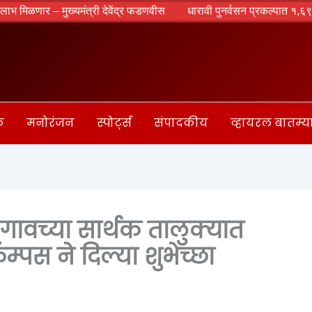
– मुख्यमंत्री देवेंद्र फडणवीस
धारावी पुनर्वसन प्रकल्पात १,६९३ झाडांवर गंडा
क
मनोरंजन
स्पोर्ट्स
संपादकीय
व्हायरल बातम्य
गावच्या सार्थक तालुक्यात
म्पस ने दिल्या शुभेच्छा