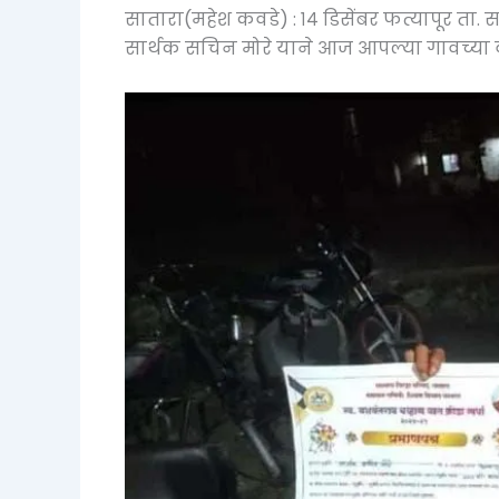
सातारा(महेश कवडे) : १४ डिसेंबर फत्यापूर ता. स
सार्थक सचिन मोरे याने आज आपल्या गावच्या व