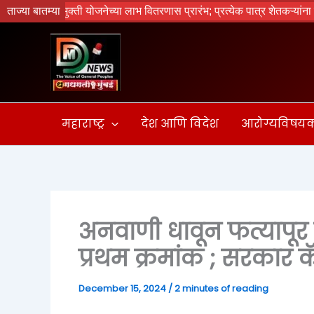
Skip
र्जमुक्ती योजनेच्या लाभ वितरणास प्रारंभ; प्रत्येक पात्र शेतकऱ्यांना लाभ मिळणार 
ताज्या बातम्या
to
content
महाराष्ट्र
देश आणि विदेश
आरोग्यविषय
अनवाणी धावून फत्यापूर 
प्रथम क्रमांक ; सरकार कॅ
December 15, 2024
/
2 minutes of reading