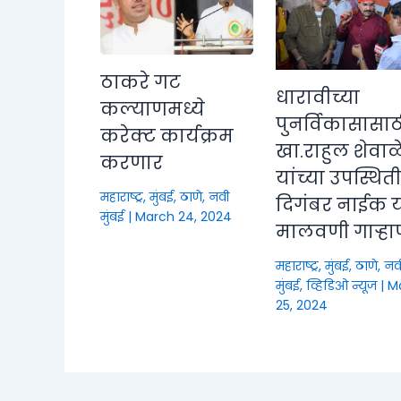
ठाकरे गट
धारावीच्या
कल्याणमध्ये
पुनर्विकासासाठ
करेक्ट कार्यक्रम
खा.राहुल शेवाळ
करणार
यांच्या उपस्थित
महाराष्ट्र
,
मुंबई, ठाणे, नवी
दिगंबर नाईक या
मुंबई
|
March 24, 2024
मालवणी गाऱ्हा
महाराष्ट्र
,
मुंबई, ठाणे, नव
मुंबई
,
व्हिडिओ न्यूज
|
M
25, 2024