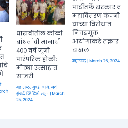
पार्टीतर्फे सरकार व
महावितरण कंपनी
यांच्या विरोधात
निवडणूक
धारावीतील कोळी
ी
आयोगाकडे तक्रार
बांधवांची मानाची
े
दाखल
४०० वर्षे जुनी
ीत
पारंपरिक होळी;
महाराष्ट्र
|
March 26, 2024
ंचे
मोठ्या उत्साहात
णे
साजरी
ी
महाराष्ट्र
,
मुंबई, ठाणे, नवी
arch
मुंबई
,
व्हिडिओ न्यूज
|
March
25, 2024