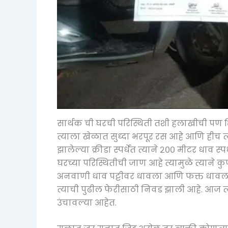
सार्थक ची घरची परिस्थिती तशी हलाखीची पण शि
त्याला खेळात सुध्दा भरपूर रस आहे आणि हीच त्य
झालेल्या क्रीडा स्पर्धेत त्याने २०० मीटर धाव 
घरच्या परिस्थितीची जाण आहे त्यामुळे त्याने 
अनवाणी धाव पट्टीवर धावला आणि फक्त धावला न
त्याची पुढील फेरीसाठी निवड झाली आहे. आज त्या
उंचावल्या आहेत.