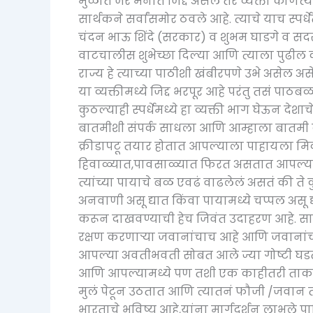
मुळात जर मनात जिद्द असेल तर व्यक्ती कोणत
सार्थकने सर्वांसमोर ठवले आहे. त्याचे याच स्पर
चंदन भाऊ शिंदे (सरकार) व शुभम घाडगे व सदस्य
वाटचालीस शुभेच्छा दिल्या आणि त्याला पुढील
राज्य हे त्याच्या पाठीशी खंबीरपणे उभे असेल अस
या व्यक्तीमध्ये जिद्द भरपूर आहे परंतु तसं पा
कुठल्याही स्पर्धेमध्ये हा व्यक्ती भाग घेऊन देश
बातमीशी संपर्क साधला आणि आम्हाला बातमी कर
क्रीडापटू तयार होतात आपल्याला पाहायला मिळ
हिवाळ्यात,पावसाळ्यात फिरत असतात आपल्या 
त्यांच्या पायाचे बळ एवढं वाढलेलं असतं की त
अनवाणी असू द्यात किंवा पायामध्ये चप्पल असू 
करून दाखवण्याची हेच जिवंत उदाहरण आहे. सातार
रक्षण करणाऱ्या जवानांचाच आहे आणि जवानांच
आपल्या अवतीभवती सोबत आले ज्या गोष्टी घडत
आणि आपल्यामध्ये पण तशी एक काहीतरी ताकद 
मुलं पेटून उठतात आणि त्यातनं फौजी /जवान तया
भारताचे भविष्य आहे,यांना मार्गदर्शन लाभले पा