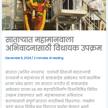
साताऱ्यात महामानवाला
अभिवादनासाठी विधायक उपक्रम
December 6, 2024
/
2 minutes of reading
सातारा (अजित जगताप) : छत्रपती शिवाजी महाराजांची
राजधानी व महामानव डॉ. बाबासाहेब आंबेडकर यांचे प्राथमिक
शाळा प्रवेश झाला. त्या सातारा नगरीत डॉ. बाबासाहेब
आंबेडकर यांच्या ६८ व्या महापरिनिर्वाण दिनानिमित्त विविध
उपक्रम राबवण्यात आले. महामानवांना अभिवादन
करण्यासाठी संपूर्ण सातारा नगरीमध्ये त्रिशरणव- पंचशील
ग्रहण करून विविध बुद्ध विहारात प्रार्थना घेण्यात आली.