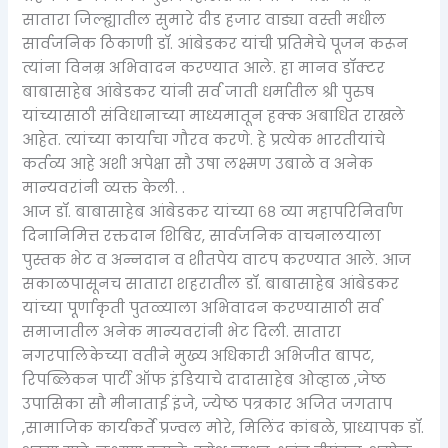
सातारा जिल्ह्यातील सुमारे दीड हजार वाड्या वस्ती मधील
सार्वजनिक ठिकाणी डॉ. आंबेडकर यांची प्रतिमेचे पूजन करून
त्यांना विनम्र अभिवादन करण्यात आले. हा मानव डॉक्टर
बाबासाहेब आंबेडकर यांनी सर्व जाती धर्मातील श्री पुरुष
यांच्यासाठी संविधानाच्या माध्यमातून हक्क अबाधित राखले
आहेत. त्यांच्या कार्याचा गौरव करणे. हे प्रत्येक भारतीयांचे
कर्तव्य आहे अशी अपेक्षा सौ उषा लक्ष्मण उबाळे व अनेक
मान्यवरांनी व्यक्त केली. .
आज डॉ. बाबासाहेब आंबेडकर यांच्या ६८ व्या महापरिनिर्वाण
दिनानिमित्त रक्तदान शिबिर, सार्वजनिक वाचनालयाला
पुस्तक भेट व अन्नदान व शीतपेय वाटप करण्यात आले. आज
सकाळपासूनच सातारा शहरातील डॉ. बाबासाहेब आंबेडकर
यांच्या पूर्णाकृती पुतळ्याला अभिवादन करण्यासाठी सर्व
समाजातील अनेक मान्यवरांनी भेट दिली. सातारा
नगरपालिकेच्या वतीने मुख्य अधिकारी अभिजीत बापट,
रिपब्लिकन पार्टी ऑफ इंडियाचे दादासाहेब ओव्हाळ ,जेष्ठ
उपासिका सौ मीनाताई इंजे, ज्येष्ठ पत्रकार अजित जगताप
,सामाजिक कार्यकर्ते प्रज्वल मोरे, मिलिंद कांबळे, प्राध्यापक डॉ.