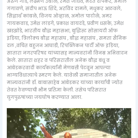
अरुण गाडे, लक्ष्मण उबाळे, रमेश जाधव, भदंत दीपंकर, अमोल
गंगावणे, संदीप भाऊ शिंदे, अरविंद दामले, मधुकर आठवले,
सिद्धार्थ कांबळे, विजय ओव्हाळ, अमोल पाटोळे, अमर
गायकवाड, उमेश लांडगे, प्रकाश वायदंडे, प्रवीण धसके, उमेश
खंडझोडे, भारतीय बौद्ध महासभा, बुद्धिस्ट सोसायटी ऑफ
इंडिया, त्रिलोक्य बौद्ध महासंघ , बौद्ध महासंघ , समता सैनिक
दल ,वंचित बहुजन आघाडी, रिपब्लिकन पार्टी ऑफ इंडिया,
सातारा नगरपरिषद यांच्यासह मान्यवरांनी विनम्र अभिवादन
केले. सातारा शहर व परिसरातील अनेक बौद्ध बंधू व
आंबेडकरवादी कार्यकर्त्यांनी मेणबत्ती पेटवून आपल्या
भाग्यविधात्याचे स्मरण केले. यावेळी समाजातील अनेक
मान्यवरांनी डॉ. बाबासाहेब आंबेडकर यांच्या कार्याची ज्योत
तेवत ठेवण्याची भीम प्रतिज्ञा केली. तसेच परिसरात
युगपुरुषांच्या जयघोष करण्यात आला.