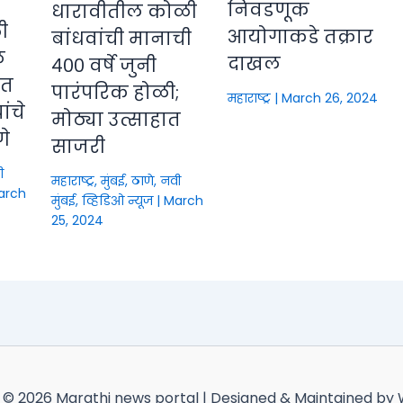
निवडणूक
धारावीतील कोळी
ी
आयोगाकडे तक्रार
बांधवांची मानाची
े
दाखल
४०० वर्षे जुनी
ीत
पारंपरिक होळी;
महाराष्ट्र
|
March 26, 2024
ंचे
मोठ्या उत्साहात
णे
साजरी
ी
महाराष्ट्र
,
मुंबई, ठाणे, नवी
arch
मुंबई
,
व्हिडिओ न्यूज
|
March
25, 2024
 © 2026 Marathi news portal | Designed & Maintained by