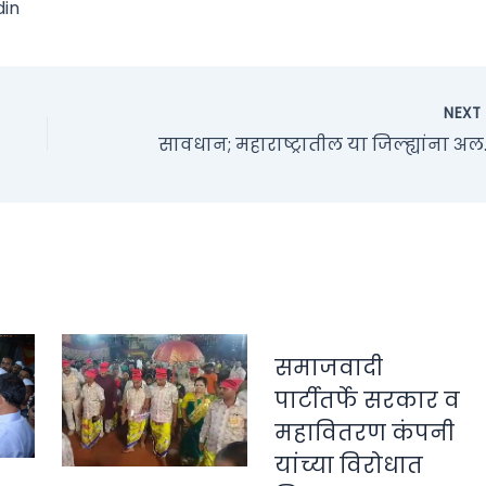
din
NEX
सावधान; महाराष
समाजवादी
पार्टीतर्फे सरकार व
महावितरण कंपनी
यांच्या विरोधात