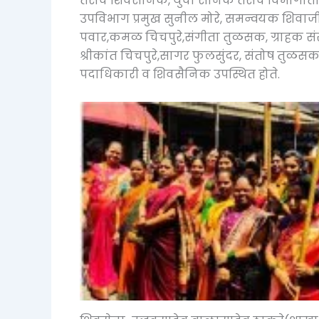
तसेच शिवसैनिक, युवा सैनिक तसेच विभागातील
उपविभाग प्रमुख सुनील मोरे, समन्वयक शिवाजी शे
पवार,कमळ चिचपुरे,संगीता तुळसक, ग्राहक संरक्ष
श्रीकांत चिचपुरे,सागर फुलसुंदर, संतोष तुळसक
पदाधिकारी व शिवसैनिक उपस्थित होते.