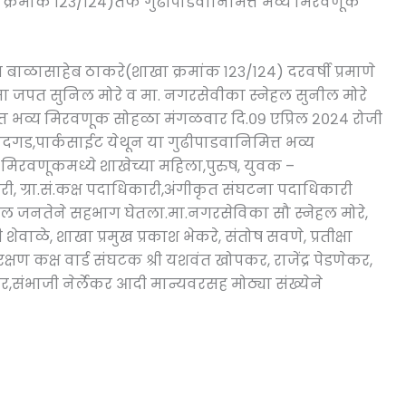
्रमांक १२३/१२४)तर्फे गुढीपाडवानिमित्त भव्य मिरवणूक
ब बाळासाहेब ठाकरे(शाखा क्रमांक १२३/१२४) दरवर्षी प्रमाणे
सा जपत सुनिल मोरे व मा. नगरसेवीका स्नेहल सुनील मोरे
मित्त भव्य मिरवणूक सोहळा मंगळवार दि.०९ एप्रिल २०२४ रोजी
गड,पार्कसाईट येथून या गुढीपाडवानिमित्त भव्य
िरवणूकमध्ये शाखेच्या महिला,पुरुष, युवक –
, ग्रा.सं.कक्ष पदाधिकारी,अंगीकृत संघटना पदाधिकारी
 जनतेने सहभाग घेतला.मा.नगरसेविका सौ‌ स्नेहल मोरे,
वाळे, शाखा प्रमुख प्रकाश भेकरे, संतोष सवणे, प्रतीक्षा
ण कक्ष वार्ड संघटक श्री यशवंत खोपकर, राजेंद्र पेडणेकर,
र,संभाजी नेर्लेकर आदी मान्यवरसह मोठ्या संख्येने