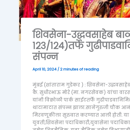
शिवसेना-उद्धवसाहेब बाळ
१२३/१२४)तर्फे गुढीपाडव
संपन्न
April 10, 2024
/
2 minutes of reading
मुंबई (शांताराम गुडेकर ) : शिवसेना-उद्धवसाहे
कै. सुधीरभाऊ मोरे (मा. नगरसेवक) यांचा वार
यांनी विक्रोळी पार्क साईटतर्फे गुढीपाडवानि
थाटामाटात संपन्न झाला.सानेगुरुजी चौक आनंद
मिरवणूकीला सुरुवात करण्यात आली होती. या म
युवती,शिवसेना पदाधिकारी,युवासेना पदाधिकारी