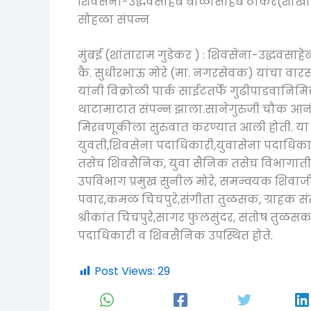
शिवसेना-उद्धवसाहेब बाळासाहेब ठाकरे(शाखा क
सोहळा संपन्न
मुंबई (शांताराम गुडेकर ) : शिवसेना-उद्धवसाहे
कै. सुधीरभाऊ मोरे (मा. नगरसेवक) यांचा वार
यांनी विक्रोळी पार्क साईटतर्फे गुढीपाडवानि
थाटामाटात संपन्न झाला.सानेगुरुजी चौक आनंद
मिरवणूकीला सुरुवात करण्यात आली होती. या म
युवती,शिवसेना पदाधिकारी,युवासेना पदाधिकारी
तसेच शिवसैनिक, युवा सैनिक तसेच विभागातील
उपविभाग प्रमुख सुनील मोरे, समन्वयक शिवाजी शे
पवार,कमळ चिचपुरे,संगीता तुळसक, ग्राहक संरक्ष
श्रीकांत चिचपुरे,सागर फुलसुंदर, संतोष तुळसक
पदाधिकारी व शिवसैनिक उपस्थित होते.
Post Views:
29