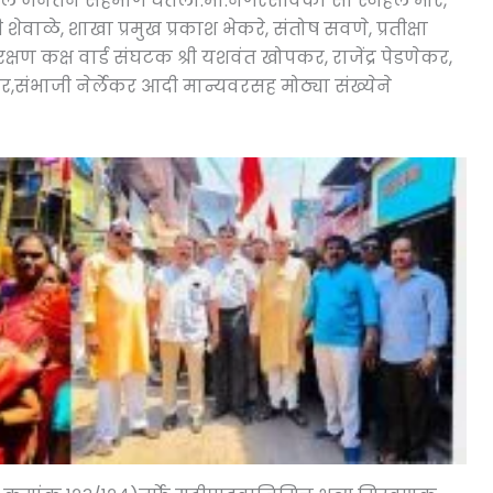
 जनतेने सहभाग घेतला.मा.नगरसेविका सौ‌ स्नेहल मोरे,
वाळे, शाखा प्रमुख प्रकाश भेकरे, संतोष सवणे, प्रतीक्षा
ण कक्ष वार्ड संघटक श्री यशवंत खोपकर, राजेंद्र पेडणेकर,
र,संभाजी नेर्लेकर आदी मान्यवरसह मोठ्या संख्येने