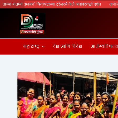
Skip
; ‘रामायण’ चित्रपटाच्या ट्रेलरचे केले अनावरणपूर्व दर्शन
ताज्या बातम्या
तापोळा आरोग्य केंद
to
content
महाराष्ट्र
देश आणि विदेश
आरोग्यविषय