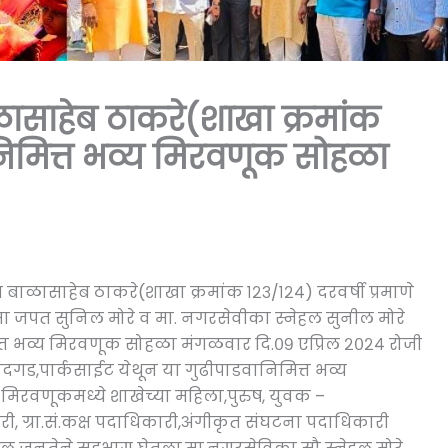
ासाहेब ठाकरे(शाखा क्रमांक
ानिमित्त भव्य मिरवणूक सोहळा
ब बाळासाहेब ठाकरे(शाखा क्रमांक १२३/१२४) दरवर्षी प्रमाणे
सा जपत सुनिल मोरे व मा. नगरसेवीका स्नेहल सुनील मोरे
मित्त भव्य मिरवणूक सोहळा मंगळवार दि.०९ एप्रिल २०२४ रोजी
गड,पार्कसाईट येथून या गुढीपाडवानिमित्त भव्य
िरवणूकमध्ये शाखेच्या महिला,पुरुष, युवक –
, ग्रा.सं.कक्ष पदाधिकारी,अंगीकृत संघटना पदाधिकारी