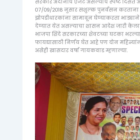
सरकार अदानीचे एजंट असल्याचे स्पष्ट दिसत आ
07/09/2018 नुसार सशुल्क पुनर्वसन करताना
झोपडीधारकांना सामावून घेण्याकरता भाड्याने
देण्यात येत असल्याचा शासन आदेश जारी केला
भाजपा शिंदे सरकारच्या शेवटच्या घटका भरल्या
फायद्यासाठी निर्णय घेत आहे पण दोन महिन्यां
असेही खासदार वर्षा गायकवाड म्हणाल्या.