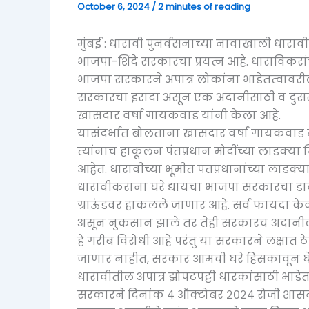
October 6, 2024
/
2 minutes of reading
मुंबई : धारावी पुनर्वसनाच्या नावाखाली धारा
भाजपा-शिंदे सरकारचा प्रयत्न आहे. धाराविकरांच
भाजपा सरकारने अपात्र लोकांना भाडेतत्वावर
सरकारचा इरादा असून एक अदानीसाठी व दुसरी गर
खासदार वर्षा गायकवाड यांनी केला आहे.
यासंदर्भात बोलताना खासदार वर्षा गायकवाड म्
त्यांनाच हाकूलन पंतप्रधान मोदींच्या लाडक्या
आहेत. धारावीच्या भूमीत पंतप्रधानांच्या लाडक्य
धारावीकरांना घरे द्यायचा भाजपा सरकारचा डाव
ग्राऊंडवर हाकलले जाणार आहे. सर्व फायदा के
असून नुकसान झाले तर तेही सरकारच अदानीला
हे गरीब विरोधी आहे परंतु या सरकारने लक्षात ठ
जाणार नाहीत, सरकार आमची घरे हिसकावून घ
धारावीतील अपात्र झोपटपट्टी धारकांसाठी भाडेतत
सरकारने दिनांक ४ ऑक्टोबर २०२४ रोजी शा