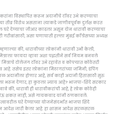
वीकरांना विस्थापित करून अदानीचे टॉवर उभे करण्याचा
ा तीव्र विरोध असताना त्याकडे जाणीवपूर्वक दुर्लक्ष करत
ील घरे देण्याचा जीआर काढला असून दोन धारावी करण्याचा
ीबांसाठी, असा घणाघाती हल्ला मुंबई काँग्रेसच्या अध्यक्ष
हणाल्या की, धारावीच्या लोकांनी धारावी उभी केली,
 मित्राला फायदा व्हावा अशा पद्धतीने सर्व नियम बनवले
ा मित्राचे टोलेजंग टॉवर उभे रहावेत व कोपऱ्यात कोठेतरी
 आहे. तसेच इतर लोकांना मिठागरांच्या जमिनी, डंपिंग
वळ अदानीला होणार आहे, सर्व काही अदानी हितासाठी सुरु
 भरून देणार, हा कुठला न्याय आहे? भाजपा-शिंदे सरकार
ेवावे की, धारावी ही धारावीकरांची आहे, हे लोक कोठेही
ेऊ शकत नाही, असे गायकवाड यांनी ठणकावले.
्वावरील घरे देण्याच्या योजनेसंदर्भात भाजपा शिंदे
सन आदेश जारी केला आहे. हा शासन आदेश सरळसरळ