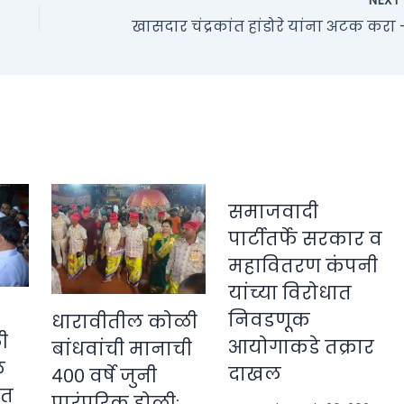
NEX
समाजवादी
पार्टीतर्फे सरकार व
महावितरण कंपनी
यांच्या विरोधात
निवडणूक
धारावीतील कोळी
ी
आयोगाकडे तक्रार
बांधवांची मानाची
े
दाखल
४०० वर्षे जुनी
ीत
पारंपरिक होळी;