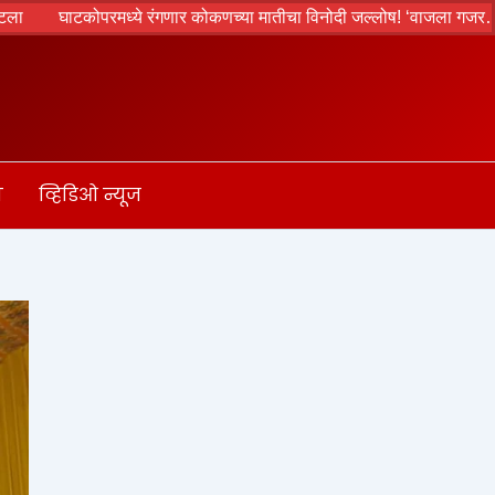
मध्ये रंगणार कोकणच्या मातीचा विनोदी जल्लोष! ‘वाजला गजर… शाळेचा नको रे 
ा
व्हिडिओ न्यूज