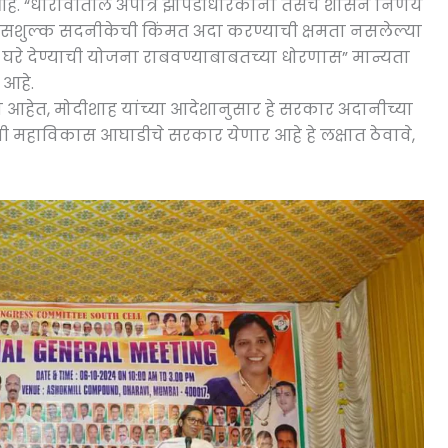
हे. “धारावीतील अपात्र झोपडीधारकांना तसेच शासन निर्णय
 सशुल्क सदनीकेची किंमत अदा करण्याची क्षमता नसलेल्या
 घरे देण्याची योजना राबवण्याबाबतच्या धोरणास” मान्यता
 आहे.
 आहेत, मोदीशाह यांच्या आदेशानुसार हे सरकार अदानीच्या
नी महाविकास आघाडीचे सरकार येणार आहे हे लक्षात ठेवावे,