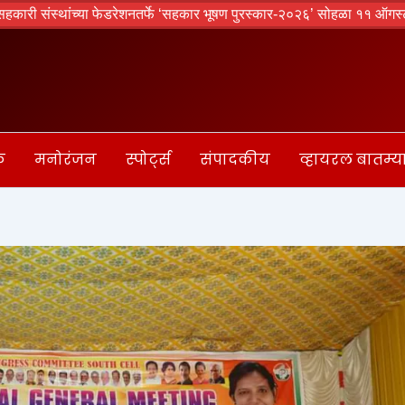
च्या फेडरेशनतर्फे ‘सहकार भूषण पुरस्कार-२०२६’ सोहळा ११ ऑगस्टला
घाटकोपर
क
मनोरंजन
स्पोर्ट्स
संपादकीय
व्हायरल बातम्य