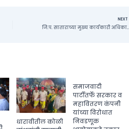
NEX
जि.प. साताराच्या मुख्य कार्यकारी अधिकारी याशिनी नागराजन व गट विकास अधिकारी प्रताप पा
समाजवादी
पार्टीतर्फे सरकार व
महावितरण कंपनी
यांच्या विरोधात
निवडणूक
धारावीतील कोळी
ी