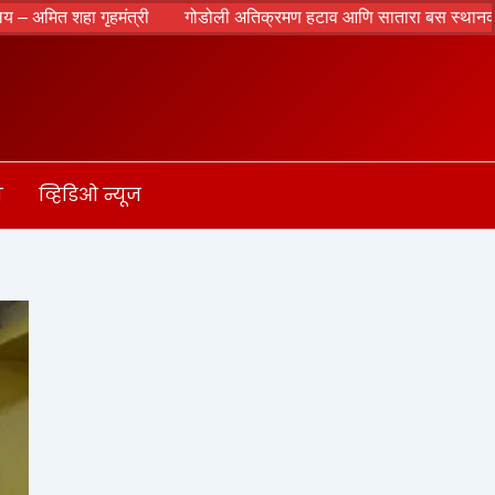
त शहा गृहमंत्री
गोडोली अतिक्रमण हटाव आणि सातारा बस स्थानक परिसरात
ा
व्हिडिओ न्यूज