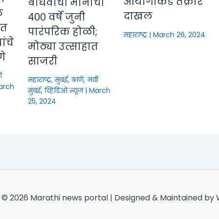
आयोगाकडे तक्रार
बांधवांची मानाची
े
दाखल
४०० वर्षे जुनी
ीत
पारंपरिक होळी;
महाराष्ट्र
|
March 26, 2024
ंचे
मोठ्या उत्साहात
णे
साजरी
ी
महाराष्ट्र
,
मुंबई, ठाणे, नवी
arch
मुंबई
,
व्हिडिओ न्यूज
|
March
25, 2024
 © 2026 Marathi news portal | Designed & Maintained by