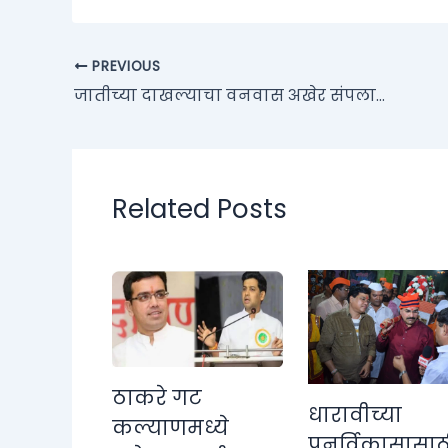
PREVIOUS
जातीच्या दाखल्याचा वनवास अखेर संपला… मजुराच्या मुलीला अखेर शिक्षण मिळणार; पत्रकार भणगे यांच्या प्रयत्नांना यश
Related Posts
ठाकरे गट
धारावीच्या
कल्याणमध्ये
पुनर्विकासासाठ