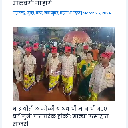
मालवणी गाऱ्हाणे
महाराष्ट्र
,
मुंबई, ठाणे, नवी मुंबई
,
व्हिडिओ न्यूज
|
March 25, 2024
धारावीतील कोळी बांधवांची मानाची ४००
वर्षे जुनी पारंपरिक होळी; मोठ्या उत्साहात
साजरी