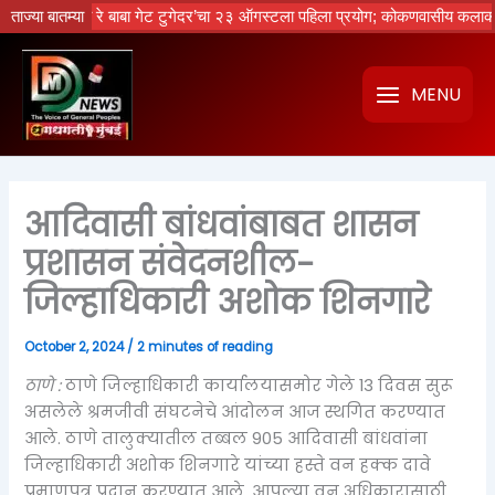
Skip
ेचा नको रे बाबा गेट टुगेदर’चा २३ ऑगस्टला पहिला प्रयोग; कोकणवासीय कलाकारांची 
ताज्या बातम्या
to
content
MENU
आदिवासी बांधवांबाबत शासन
प्रशासन संवेदनशील-
जिल्हाधिकारी अशोक शिनगारे
October 2, 2024
/
2 minutes of reading
ठाणे :
ठाणे जिल्हाधिकारी कार्यालयासमोर गेले 13 दिवस सुरू
असलेले श्रमजीवी संघटनेचे आंदोलन आज स्थगित करण्यात
आले. ठाणे तालुक्यातील तब्बल 905 आदिवासी बांधवांना
जिल्हाधिकारी अशोक शिनगारे यांच्या हस्ते वन हक्क दावे
प्रमाणपत्र प्रदान करण्यात आले. आपल्या वन अधिकारासाठी