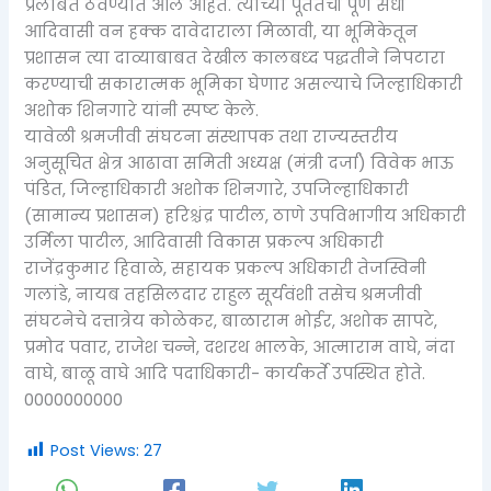
प्रलंबित ठेवण्यात आले आहेत. त्यांच्या पूर्ततेची पूर्ण संधी
आदिवासी वन हक्क दावेदाराला मिळावी, या भूमिकेतून
प्रशासन त्या दाव्याबाबत देखील कालबध्द पद्धतीने निपटारा
करण्याची सकारात्मक भूमिका घेणार असल्याचे जिल्हाधिकारी
अशोक शिनगारे यांनी स्पष्ट केले.
यावेळी श्रमजीवी संघटना संस्थापक तथा राज्यस्तरीय
अनुसूचित क्षेत्र आढावा समिती अध्यक्ष (मंत्री दर्जा) विवेक भाऊ
पंडित, जिल्हाधिकारी अशोक शिनगारे, उपजिल्हाधिकारी
(सामान्य प्रशासन) हरिश्चंद्र पाटील, ठाणे उपविभागीय अधिकारी
उर्मिला पाटील, आदिवासी विकास प्रकल्प अधिकारी
राजेंद्रकुमार हिवाळे, सहायक प्रकल्प अधिकारी तेजस्विनी
गलांडे, नायब तहसिलदार राहुल सूर्यवंशी तसेच श्रमजीवी
संघटनेचे दत्तात्रेय कोळेकर, बाळाराम भोईर, अशोक सापटे,
प्रमोद पवार, राजेश चन्ने, दशरथ भालके, आत्माराम वाघे, नंदा
वाघे, बाळू वाघे आदि पदाधिकारी- कार्यकर्ते उपस्थित होते.
0000000000
Post Views:
27