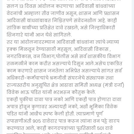
सलग 13 दिवस आंदोलन करणाऱ्या आदिवासी बांधवांच्या
वेदनांची आम्हाला तीव्र जाणीव असून, शासन आणि प्रशासन
आदिवासी बांधवांबाबत निश्चितपणे संवेदनशील आहे. काही
तांत्रिक बाबींच्या प्रतिक्षेत दावे रखडले, असे जिल्हाधिकारी
शिनगारे यांनी आज येथे सांगितले.
तर या आंदोलनादरम्यान आदिवासी बांधवांना त्यांचे न्याय्य
हक्क मिळवून देण्यासाठी महसूल, आदिवासी विकास ,
नगरविकास, वन विभाग,पोलीस असे सर्व शासकीय विभाग
तळमळीने काम करीत असल्याचे दिसून आले.असेच एकत्रित
काम करणारे शासन जनतेला अभिप्रेत असल्याचे सांगत सर्व
अधिकारी-कर्मचाऱ्यांचे श्रमजीवी संघटनेचे संस्थापक तथा
राज्यस्तरीय अनुसूचित क्षेत्र आढावा समिती अध्यक्ष (मंत्री दर्जा)
विवेक भाऊ पंडित यांनी भरभरून कौतुक केले.
एकही चुकीचा दावा पात्र नको आणि एकही पात्र होणारा दावा
अपात्र होवून कुणावर अन्यायही नको, अशी भूमिका विवेक
पंडित यांनी आधीच स्पष्ट केली होती. त्याप्रमाणे पूर्ण
तपासणीअंती 905 दावेदार पात्र करून त्यांना वन पट्टे वाटप
करण्यात आले, काही कागदपत्रांच्या पूर्ततेसाठी 501 दावे