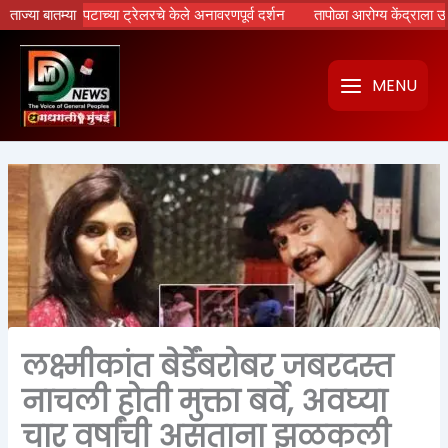
Skip
 चित्रपटाच्या ट्रेलरचे केले अनावरणपूर्व दर्शन
ताज्या बातम्या
तापोळा आरोग्य केंद्राला उपमुख्यमंत
to
content
MENU
लक्ष्मीकांत बेर्डेंबरोबर जबरदस्त
नाचली होती मुक्ता बर्वे, अवघ्या
चार वर्षांची असताना झळकली