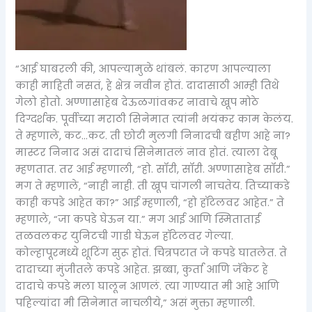
“आई घाबरली की, आपल्यामुळे थांबलं. कारण आपल्याला
काही माहिती नसतं, हे क्षेत्र नवीन होतं. दादासाठी आम्ही तिथे
गेलो होतो. अण्णासाहेब देऊळगांवकर नावाचे खूप मोठे
दिग्दर्शक. पूर्वीच्या मराठी सिनेमात त्यांनी भयंकर काम केलंय.
ते म्हणाले, कट…कट. ती छोटी मुलगी निनादची बहीण आहे ना?
मास्टर निनाद असं दादाचं सिनेमातलं नाव होतं. त्याला देबू
म्हणतात. तर आई म्हणाली, “हो. सॉरी, सॉरी. अण्णासाहेब सॉरी.”
मग ते म्हणाले, “नाही नाही. ती खूप चांगली नाचतेय. तिच्याकडे
काही कपडे आहेत का?” आई म्हणाली, “हो हॉटेलवर आहेत.” ते
म्हणाले, “जा कपडे घेऊन या.” मग आई आणि स्मिताताई
तळवलकर युनिटची गाडी घेऊन हॉटेलवर गेल्या.
कोल्हापूरमध्ये शूटिंग सुरू होतं. चित्रपटात जे कपडे घातलेत. ते
दादाच्या मुंजीतले कपडे आहेत. झब्बा, कुर्ता आणि जॅकेट हे
दादाचे कपडे मला घालून आणलं. त्या गाण्यात मी आहे आणि
पहिल्यांदा मी सिनेमात नाचलीये,” असं मुक्ता म्हणाली.