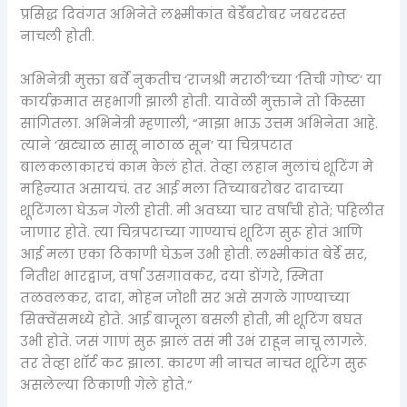
प्रसिद्ध दिवंगत अभिनेते लक्ष्मीकांत बेर्डेंबरोबर जबरदस्त
नाचली होती.
अभिनेत्री मुक्ता बर्वे नुकतीच ‘राजश्री मराठी’च्या ‘तिची गोष्ट’ या
कार्यक्रमात सहभागी झाली होती. यावेळी मुक्ताने तो किस्सा
सांगितला. अभिनेत्री म्हणाली, “माझा भाऊ उत्तम अभिनेता आहे.
त्याने ‘खट्याळ सासू नाठाळ सून’ या चित्रपटात
बालकलाकारचं काम केलं होतं. तेव्हा लहान मुलांचं शूटिंग मे
महिन्यात असायचं. तर आई मला तिच्याबरोबर दादाच्या
शूटिंगला घेऊन गेली होती. मी अवघ्या चार वर्षांची होते; पहिलीत
जाणार होते. त्या चित्रपटाच्या गाण्याचं शूटिंग सुरू होतं आणि
आई मला एका ठिकाणी घेऊन उभी होती. लक्ष्मीकांत बेर्डे सर,
नितीश भारद्वाज, वर्षा उसगावकर, दया डोंगरे, स्मिता
तळवलकर, दादा, मोहन जोशी सर असे सगळे गाण्याच्या
सिक्वेंसमध्ये होते. आई बाजूला बसली होती, मी शूटिंग बघत
उभी होते. जसं गाणं सुरू झालं तसं मी उभं राहून नाचू लागले.
तर तेव्हा शॉर्ट कट झाला. कारण मी नाचत नाचत शूटिंग सुरू
असलेल्या ठिकाणी गेले होते.”