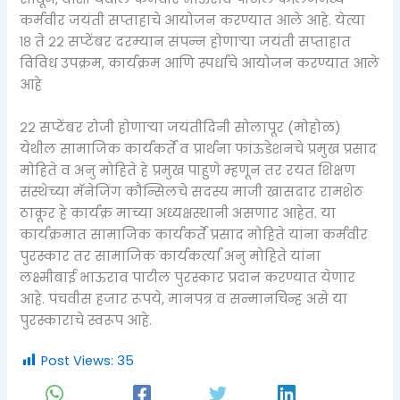
कर्मवीर जयंती सप्ताहाचे आयोजन करण्यात आले आहे. येत्या
१८ ते २२ सप्टेंबर दरम्यान संपन्न होणाऱ्या जयंती सप्ताहात
विविध उपक्रम, कार्यक्रम आणि स्पर्धांचे आयोजन करण्यात आले
आहे
२२ सप्टेंबर रोजी होणाऱ्या जयंतीदिनी सोलापूर (मोहोळ)
येथील सामाजिक कार्यकर्ते व प्रार्थना फांऊडेशनचे प्रमुख प्रसाद
मोहिते व अनु मोहिते हे प्रमुख पाहुणे म्हणून तर रयत शिक्षण
संस्थेच्या मॅनेजिंग कौन्सिलचे सदस्य माजी खासदार रामशेठ
ठाकूर हे कार्यक्र माच्या अध्यक्षस्थानी असणार आहेत. या
कार्यक्रमात सामाजिक कार्यकर्ते प्रसाद मोहिते यांना कर्मवीर
पुरस्कार तर सामाजिक कार्यकर्त्या अनु मोहिते यांना
लक्ष्मीबाई भाऊराव पाटील पुरस्कार प्रदान करण्यात येणार
आहे. पंचवीस हजार रूपये, मानपत्र व सन्मानचिन्ह असे या
पुरस्काराचे स्वरूप आहे.
Post Views:
35