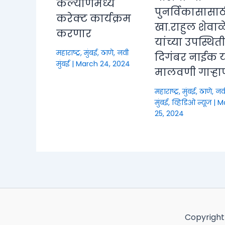
कल्याणमध्ये
पुनर्विकासासाठ
करेक्ट कार्यक्रम
खा.राहुल शेवाळ
करणार
यांच्या उपस्थित
महाराष्ट्र
,
मुंबई, ठाणे, नवी
दिगंबर नाईक या
मुंबई
|
March 24, 2024
मालवणी गाऱ्हा
महाराष्ट्र
,
मुंबई, ठाणे, नव
मुंबई
,
व्हिडिओ न्यूज
|
M
25, 2024
Copyright