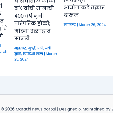
निवडणूक
धारावीतील कोळी
ी
आयोगाकडे तक्रार
बांधवांची मानाची
े
दाखल
४०० वर्षे जुनी
ीत
पारंपरिक होळी;
महाराष्ट्र
|
March 26, 2024
ंचे
मोठ्या उत्साहात
णे
साजरी
ी
महाराष्ट्र
,
मुंबई, ठाणे, नवी
arch
मुंबई
,
व्हिडिओ न्यूज
|
March
25, 2024
 © 2026 Marathi news portal | Designed & Maintained by