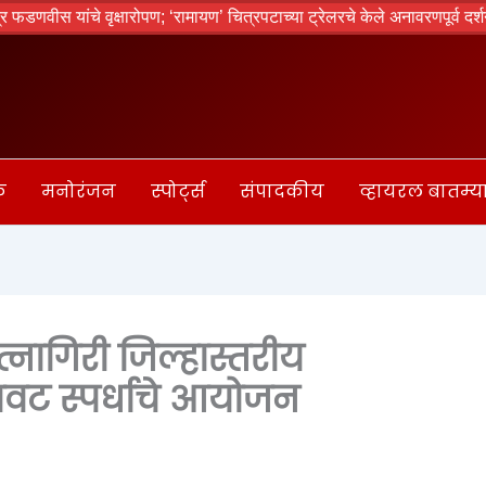
ीस यांचे वृक्षारोपण; ‘रामायण’ चित्रपटाच्या ट्रेलरचे केले अनावरणपूर्व दर्शन
क
मनोरंजन
स्पोर्ट्स
संपादकीय
व्हायरल बातम्य
त्नागिरी जिल्हास्तरीय
वट स्पर्धाचे आयोजन