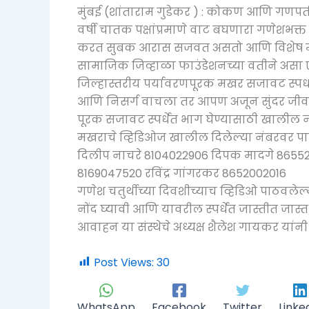
मुंबई (शांताराम गुडेकर ) : कोकण आणि गणपत
वर्षी चातक पक्षांप्रमाणे वाट बघणारा गणेशभक्त
करत सुबक आरास सजवत असतो आणि विशेष म्हण
सामाजिक जिव्हाळा फाउंडेशनच्या वतीने असा 
जिल्हास्तरीय पर्यावरणपूरक मखर सजावट स्पर्
आणि निसर्ग वाचला तर आपण अजून सुंदर जीवन
पूरक सजावट स्पर्धेत भाग घेण्यासाठी खालील न
मखराचे व्हिडिओज खालील दिलेल्या नंबरवर पा
दिलीप नाचरे 8104022906 दिपक मादगे 865
8169047520 रविंद्र गांगरकर 8652002016
गणेश चतुर्थीच्या दिवशीच्याच व्हिडिओ पाठवलेल
नोंद घ्यावी आणि यावरील स्पर्धेत जास्तीत जास्त 
आवाहन या संस्थेचे अध्यक्ष शैलेश गायकर यांनी 
Post Views:
30
WhatsApp
Facebook
Twitter
Linke