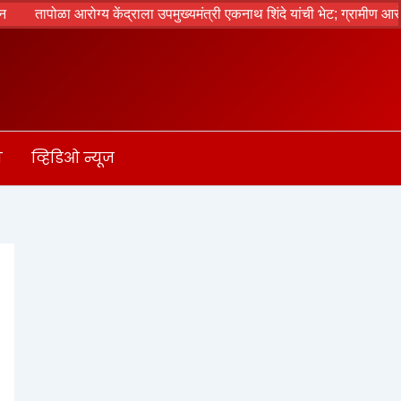
तापोळा आरोग्य केंद्राला उपमुख्यमंत्री एकनाथ शिंदे यांची भेट; ग्रामीण आरोग्य 
ा
व्हिडिओ न्यूज