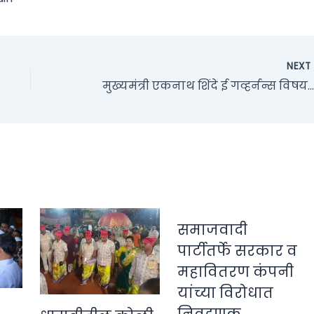
NEX
मुख्यमंत्री एकनाथ शिंदे ई गव्हर्नन्स विषयक २७ व्या राष्ट्रीय परिषदेचा मुंबईत शुभारंभ
समाजवादी
पार्टीतर्फे सरकार व
महावितरण कंपनी
यांच्या विरोधात