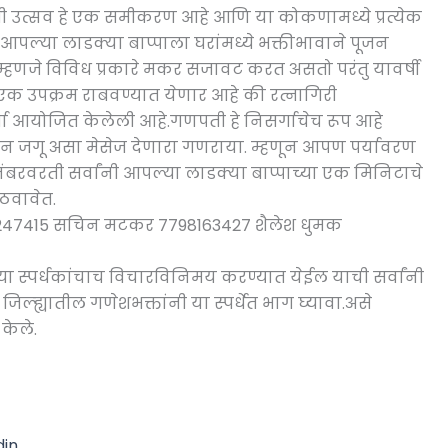
ी उत्सव हे एक समीकरण आहे आणि या कोकणामध्ये प्रत्येक
 आपल्या लाडक्या बाप्पाला घरांमध्ये भक्तीभावाने पूजन
जे विविध प्रकारे मकर सजावट करत असतो परंतु यावर्षी
एक उपक्रम राबवण्यात येणार आहे की रत्नागिरी
धा आयोजित केलेली आहे.गणपती हे निसर्गाचेच रूप आहे
 जगू असा मेसेज देणारा गणराया. म्हणून आपण पर्यावरण
ंबरवरती सर्वांनी आपल्या लाडक्या बाप्पाच्या एक मिनिटाचे
ठवावेत.
5247415 सचिन मटकर 7798163427 शैलेश धुमक
्या स्पर्धकांचाच विचारविनिमय करण्यात येईल याची सर्वांनी
जिल्ह्यातील गणेशभक्तांनी या स्पर्धेत भाग घ्यावा.असे
केले.
din