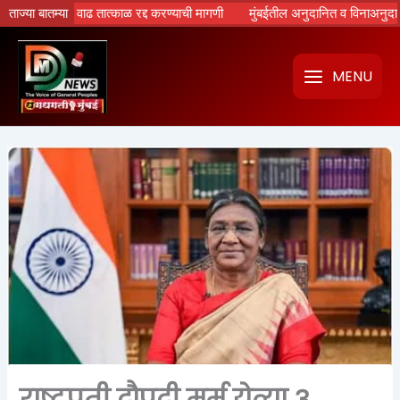
Skip
रतिसाद, वाढ तात्काळ रद्द करण्याची मागणी
ताज्या बातम्या
मुंबईतील अनुदानित व विनाअनुदानित मराठी 
to
content
MENU
राष्ट्रपती द्रौपदी मुर्मु येत्या 3