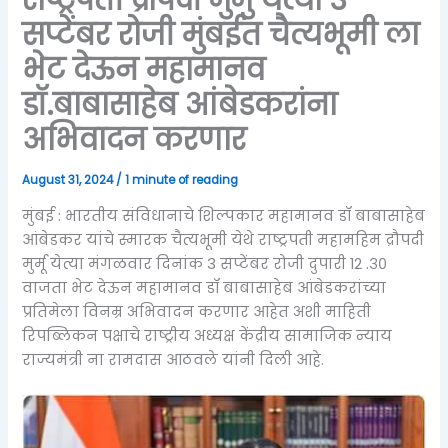
सप्टेंबर रोजी मुंबईत चैत्यभूमी ला
भेट देऊन महामानव
डॉ.बाबासाहेब आंबेडकरांना
अभिवादन करणार
August 31, 2024
/
1 minute of reading
मुंबई : भारतीय संविधानाचे शिल्पकार महामानव डॉ बाबासाहेब
आंबेडकर यांचे स्मारक चैत्यभूमी येथे राष्ट्रपती महामहिम द्रौपदी
मुर्मू येत्या मंगळवार दिनांक 3 सप्टेंबर रोजी दुपारी 12 .३०
वाजता भेट देऊन महामानव डॉ बाबासाहेब आंबेडकरांच्या
प्रतिमेला विनम्र अभिवादन करणार आहेत अशी माहिती
रिपब्लिकन पक्षाचे राष्ट्रीय अध्यक्ष केंद्रीय सामाजिक न्याय
राज्यमंत्री ना रामदास आठवले यांनी दिली आहे.