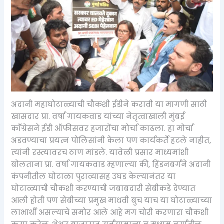
अदानी महाघोटाळ्याची चौकशी ईडीने करावी या मागणी साठी
खासदार प्रा. वर्षा गायकवाड यांच्या नेतृत्वाखाली मुंबई
काँग्रेसने ईडी ऑफीसवर हजारोंचा मोर्चा काढला. हा मोर्चा
अडवण्याचा प्रयत्न पोलिसांनी केला पण कार्यकर्ते हटले नाहीत,
त्यांनी रस्त्यावरच ठाण मांडले. यावेळी प्रसार माध्यमांशी
बोलताना प्रा. वर्षा गायकवाड म्हणाल्या की, हिंडनबर्गने अदानी
कंपनीतील घोटाळा पुराव्यासह उघड केल्यानंतर या
घोटाळ्याची चौकशी करण्याची जबाबदारी सेबीकडे देण्यात
आली होती पण सेबीच्या प्रमुख माधवी बुच याच या घोटाळ्याच्या
लाभार्थी असल्याचे समोर आले आहे मग चोरी करणारा चौकशी