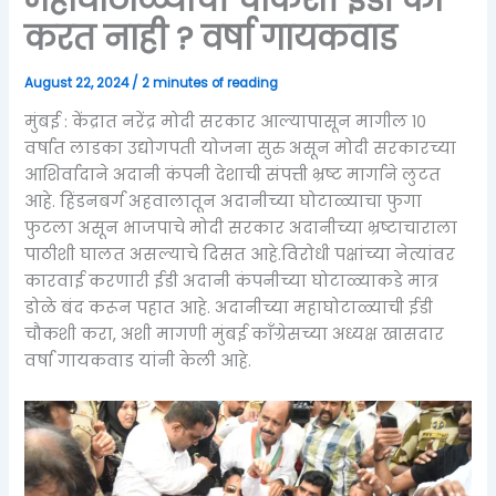
करत नाही ? वर्षा गायकवाड
August 22, 2024
/
2 minutes of reading
मुंबई : केंद्रात नरेंद्र मोदी सरकार आल्यापासून मागील १०
वर्षात लाडका उद्योगपती योजना सुरु असून मोदी सरकारच्या
आशिर्वादाने अदानी कंपनी देशाची संपत्ती भ्रष्ट मार्गाने लुटत
आहे. हिंडनबर्ग अहवालातून अदानीच्या घोटाळ्याचा फुगा
फुटला असून भाजपाचे मोदी सरकार अदानीच्या भ्रष्टाचाराला
पाठीशी घालत असल्याचे दिसत आहे.विरोधी पक्षांच्या नेत्यांवर
कारवाई करणारी ईडी अदानी कंपनीच्या घोटाळ्याकडे मात्र
डोळे बंद करून पहात आहे. अदानीच्या महाघोटाळ्याची ईडी
चौकशी करा, अशी मागणी मुंबई काँग्रेसच्या अध्यक्ष खासदार
वर्षा गायकवाड यांनी केली आहे.