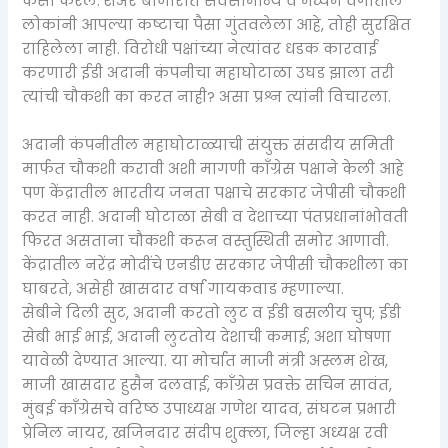
कसा करेल. शेअर बाजारात सर्वसामान्य व मध्यम वर्गातील
लोकांनी आपल्या कष्टाचा पैसा गुंतवलेला आहे, तोही सुरक्षित
राहिलेला नाही. विरोधी पक्षांच्या नेत्यांवर धडक कारवाई
करणारी ईडी अदानी कंपनीचा महाघोटाळा उघड झाला तरी
त्यांची चौकशी का करत नाही? असा प्रश्न त्यांनी विचारला.
अदानी कंपनीतील महाघोटाळ्याची संयुक्त संसदीय समिती
मार्फत चौकशी करावी अशी मागणी काँग्रेस पक्षाने केली आहे
पण केंद्रातील भारतीय जनता पक्षाचे सरकार जेपीसी चौकशी
करत नाही. अदानी घोटाळा सेबी व देशाच्या पंतप्रधानांभोवती
फिरत असताना चौकशी करून वस्तुस्थिती समोर आणावी.
केंद्रातील नरेंद्र मोदींचे एनडीए सरकार जेपीसी चौकशीला का
घाबरते, असेही खासदार वर्षा गायकवाड म्हणाल्या.
सेबीने दिली सुट, अदानी करतो लुट व ईडी बसलीय चुप; ईडी
सेबी भाई भाई, अदानी लुटतोय देशाची कमाई, अशा घोषणा
यावेळी देण्यात आल्या. या मोर्चात माजी मंत्री अस्लम शेख,
माजी खासदार हुसैन दलवाई, काँग्रेस प्रवक्ते सचिन सावंत,
मुंबई काँग्रेसचे वरिष्ठ उपाध्यक्ष गणेश यादव, संघटन प्रभारी
प्रेनिल नायर, खजिनदार संदीप शुक्ला, जिल्हा अध्यक्ष रवी