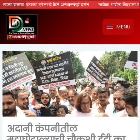
Skip
 चित्रपटाच्या ट्रेलरचे केले अनावरणपूर्व दर्शन
ताज्या बातम्या
तापोळा आरोग्य केंद्राला उपमुख्यमंत
to
content
MENU
अदानी कंपनीतील
महाघोटाळ्याची चौकशी ईडी का