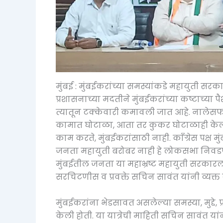
मुंबई : मुंबईकरांच्या समस्यांकडे महायुती सर
प्रशासनाच्या मदतीने मुंबईकरांच्या कष्टाच्या 
त्यातून टक्केवारी कमावली जात आहे. नालेसफाई
कामात घोटाळा, आता तर कुकर घोटाळाही केला आह
काम करते, मुंबईकरांसाठी नाही. काँग्रेस पक्ष 
जनता महायुती बरोबर नाही हे लोकसभा निवड
मुंबईतील जनता या महाभ्रष्ट महायुती सरकारला घ
सरचिटणीस व प्रवक्ते सचिन सावंत यांनी व्यक्त
मुंबईकरांना भेडसावत असलेल्या समस्या, मुद्दे, प
केली होती. या यात्रेची माहिती सचिन सावंत यांन