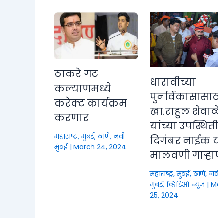
ठाकरे गट
धारावीच्या
कल्याणमध्ये
पुनर्विकासासाठ
करेक्ट कार्यक्रम
खा.राहुल शेवाळ
करणार
यांच्या उपस्थित
महाराष्ट्र
,
मुंबई, ठाणे, नवी
दिगंबर नाईक या
मुंबई
|
March 24, 2024
मालवणी गाऱ्हा
महाराष्ट्र
,
मुंबई, ठाणे, नव
मुंबई
,
व्हिडिओ न्यूज
|
M
25, 2024