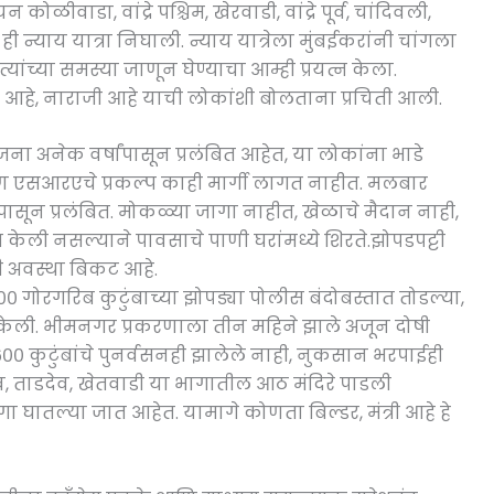
ोळीवाडा, वांद्रे पश्चिम, खेरवाडी, वांद्रे पूर्व, चांदिवली,
 न्याय यात्रा निघाली. न्याय यात्रेला मुंबईकरांनी चांगला
यांच्या समस्या जाणून घेण्याचा आम्ही प्रयत्न केला.
प आहे, नाराजी आहे याची लोकांशी बोलताना प्रचिती आली.
 अनेक वर्षांपासून प्रलंबित आहेत, या लोकांना भाडे
ण एसआरएचे प्रकल्प काही मार्गी लागत नाहीत. मलबार
षांपासून प्रलंबित. मोकळ्या जागा नाहीत, खेळाचे मैदान नाही,
ित केली नसल्याने पावसाचे पाणी घरांमध्ये शिरते.झोपडपट्टी
ी अवस्था बिकट आहे.
रगरिब कुटुंबाच्या झोपड्या पोलीस बंदोबस्तात तोडल्या,
 केली. भीमनगर प्रकरणाला तीन महिने झाले अजून दोषी
० कुटुंबांचे पुनर्वसनही झालेले नाही, नुकसान भरपाईही
व, ताडदेव, खेतवाडी या भागातील आठ मंदिरे पाडली
ागा घातल्या जात आहेत. यामागे कोणता बिल्डर, मंत्री आहे हे