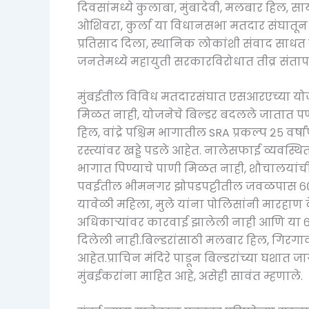
दिवसांमध्ये कुलाबा, मुंबादेवी, मलबार हिल, सायन क
ओशिवरा, कुर्ला या विधानसभा मतदार संघातून ही
प्रतिसाद दिला, स्थानिक लोकांशी संवाद साधत त्
जनतेमध्ये महायुती सरकारविरोधात तीव्र संता
मुंबईतील विविध मतदारसंघात एसआरएच्या योजना
मिळत नाही, योजनेचे बिल्डर बदलले जातात प
हिल, वांद्रे पश्चिम भागातील SRA प्रकल्प २५ वर्
रस्त्यांवर खड्डे पडले आहेत. नालेसफाई व्यवस्थ
भागात पिण्याचे पाणी मिळत नाही, शौचालयांच
पवईतील भीमनगर झोपडपट्टीतील जवळपास ६०० गो
यावेळी महिला, मुले यांना पोलिसांनी मारहाण
अधिकाऱ्यांवर कारवाई झालेली नाही आणि या ६०
दिलेली नाही.बिल्डरांसाठी मलबार हिल, गिरगा
आहेत.प्राचिन मंदिरे पाडून बिल्डरांच्या घशात ज
मुंबईकरांना माहित आहे, असेही सावंत म्हणाले.