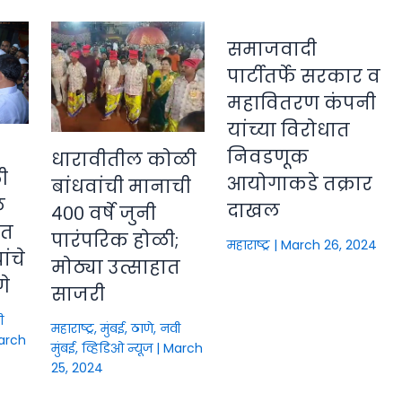
समाजवादी
पार्टीतर्फे सरकार व
महावितरण कंपनी
यांच्या विरोधात
निवडणूक
धारावीतील कोळी
ी
आयोगाकडे तक्रार
बांधवांची मानाची
े
दाखल
४०० वर्षे जुनी
ीत
पारंपरिक होळी;
महाराष्ट्र
|
March 26, 2024
ंचे
मोठ्या उत्साहात
णे
साजरी
ी
महाराष्ट्र
,
मुंबई, ठाणे, नवी
arch
मुंबई
,
व्हिडिओ न्यूज
|
March
25, 2024