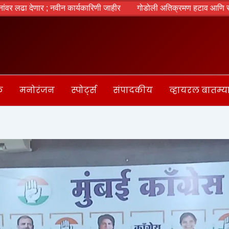
नवीन कार्यकारिणी जाहीर
गोडोली अतिक्रमण हटाव आणि सातारा बस स्थानक 
क
मनोरंजन
स्पोर्ट्स
संपादकीय
व्हायरल बातम्य