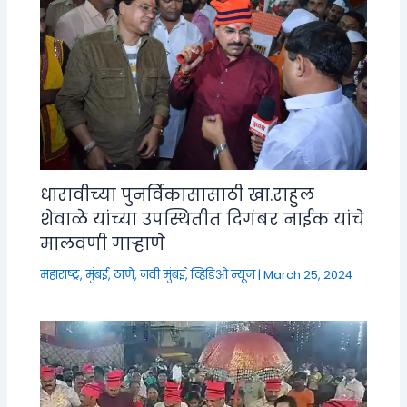
धारावीच्या पुनर्विकासासाठी खा.राहुल
शेवाळे यांच्या उपस्थितीत दिगंबर नाईक यांचे
मालवणी गाऱ्हाणे
महाराष्ट्र
,
मुंबई, ठाणे, नवी मुंबई
,
व्हिडिओ न्यूज
|
March 25, 2024