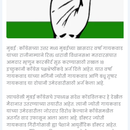
मुंबई : काँग्रेसच्या उत्तर मध्य मुंबईच्या खासदार वर्षा गायकवाड
यांच्या राजीनाम्याने रिक्त धारावी विधानसभा मतदारसंघात
आमदार म्हणून कारकीर्द सुरू करण्यासाठी तब्बल १८
इच्छुकांनी काँग्रेस पक्षश्रेष्ठींकडे अर्ज दिले आहेत. यात वर्षा
गायकवाड यांच्या भगिनी ज्योती गायकवाड आणि बंधू तुषार
गायकवाड या दोघांनी उमेदवारीसाठी अर्ज केला आहे.
त्याचवेळी मुंबई काँग्रेसचे उपाध्यक्ष संदेश कोंडविलकर हे देखील
मैदानात उतरण्याच्या तयारीत आहेत. त्यांनी ज्योती गायकवाड
यांच्या उमेदवारीला जोरदार विरोध केल्याने काँग्रेसमधील
अंतर्गत वाद उफाळून आला आला आहे. डॉक्टर ज्योती
गायकवाड गिरीगोसावी ह्या पेशाने आयुर्वेदिक डॉक्टर आहेत.