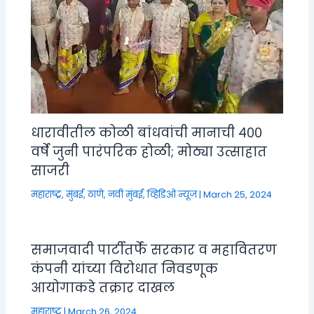
धारावीतील कोळी बांधवांची मानाची ४००
वर्षे जुनी पारंपरिक होळी; मोठ्या उत्साहात
साजरी
महाराष्ट्र
,
मुंबई, ठाणे, नवी मुंबई
,
व्हिडिओ न्यूज
|
March 25, 2024
समाजवादी पार्टीतर्फे सरकार व महावितरण
कंपनी यांच्या विरोधात निवडणूक
आयोगाकडे तक्रार दाखल
महाराष्ट्र
|
March 26, 2024