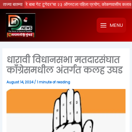
Skip
ेचा नको रे बाबा गेट टुगेदर’चा २३ ऑगस्टला पहिला प्रयोग; कोकणवासीय कलाकारांची 
ताज्या बातम्या
to
content
MENU
धारावी विधानसभा मतदारसंघात
काँग्रेसमधील अंतर्गत कलह उघड
August 14, 2024
/
1 minute of reading