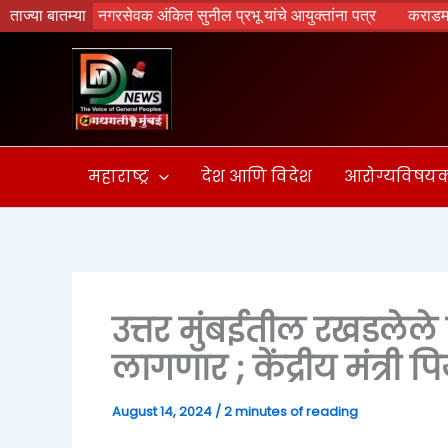
Skip
ा ; नगरसेवक अंकित सुनील प्रभू यांचे आयुक्तांना पत्र
ताज्या बातम्या
कराडमध्ये वाहतूक 
to
content
महाराष्ट्र
देश आणि विदेश
आरोग्यविषय
उत्तर मुंबईतील रखडलेले प्
लागणार ; केंद्रीय मंत्री प
August 14, 2024
/
2 minutes of reading