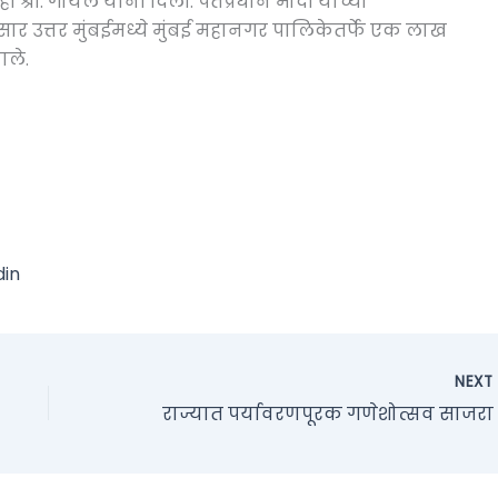
 श्री. गोयल यांनी दिली. पंतप्रधान मोदी यांच्या
सार उत्तर मुंबईमध्ये मुंबई महानगर पालिकेतर्फे एक लाख
ाले.
din
NEX