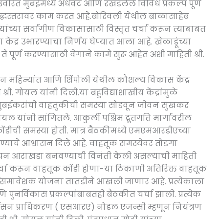
उर्वरित मुंबईमध्ये अर्धवट आणि रखडलेले विविध प्रकल्प पूर्ण
युद्धस्तरावर काम करत आहे.बोरिवली येथील बाळासाहेब
यांच्या सर्वांगीण विकासासाठी विस्तृत चर्चा करून त्याबाबत
ंद्र उभारण्याचा निर्णय घेण्यात आला आहे. खेळाडूंच्या
े पूर्ण करण्यासाठी वेगाने कामे सुरू आहेत अशी माहिती श्री.
ोन महिन्यांत आणि शिंपोली येथील कौशल्य विकास केंद्र
श्री. गोयल यांनी दिली.या बहुविद्याशाखीय केंद्रांमुळे
. मुबईकरांची वाहतुकीची समस्या सोडवून जीवन सुखकर
ोयल यांनी सांगितले. आकुर्ली पश्चिम द्रूतगति मार्गावरील
ोंडीची समस्या होती. मात्र बैठकीमध्ये एमएमआरडीएच्या
करण्याचे आश्वासन दिले आहे. वाहतूक समस्येवर तोडगा
ापन आराखडा बनवण्याची विनंती केली असल्याची माहिती
 चर्चा करून वाहतूक कोंडी होणा-या ठिकाणी अतिरिक्त वाहतूक
वसमावेशक योजना तातडीने आखली जाणार आहे. प्रत्येकाला
ि पुनर्विकास प्रकल्पांबाबतही बैठकीत चर्चा झाली. प्रत्येक
ुनर्वसन प्राधिकरण ( एसआरए) नोडल एजन्सी म्हणून नियंत्रण