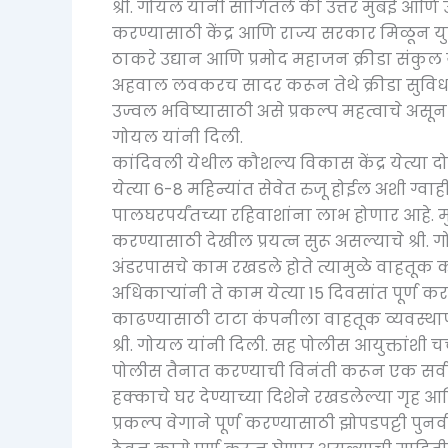
श्री. गोयल यांनी सांगितले की उत्तर मुंबई आणि 
करण्यासाठी केंद्र आणि राज्य सरकार मिळून 
ठाकरे उद्यान आणि प्रमोद महाजन क्रीडा संकुल 
अहवाल लवकरच सादर करून तेथे क्रीडा सुविधा के
उज्वल भविष्यासाठी असे प्रकल्प महत्वाचे असून त
गोयल यांनी दिली.
कांदिवली येथील कौशल्य विकास केंद्र येत्या द
येत्या 6-8 महिन्यांत सेवेत रुजू होईल अशी ग्वाही 
पालघरपर्यंतच्या रहिवाशांना लाभ होणार आहे
करण्यासाठी देखील प्रयत्न सुरू असल्याचे श्री. ग
अंडरपासचे काम रखडले होते त्यामुळे वाहतूक क
अधिकाऱ्यांनी ते काम येत्या 15 दिवसांत पूर्ण 
काढण्यासाठी टाटा कंपनीला वाहतूक व्यवस्थ
श्री. गोयल यांनी दिली. सह पोलीस आयुक्तांशी
पोलीस तैनात करण्याची विनंती करून एक सर्
हक्काचे घर देण्याच्या दिशेने रखडलेल्या गृह आण
प्रकल्प वेगाने पूर्ण करण्यासाठी झोपडपट्टी प