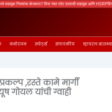
नियमांचा बोजवारा? विना नंबर प्लेट प्रवासी वाहतूक आणि HSRPविना बसमुळे प्र
क
मनोरंजन
स्पोर्ट्स
संपादकीय
व्हायरल बातम्य
रकल्प ,रस्ते कामे मार्गी
ियूष गोयल यांची ग्वाही