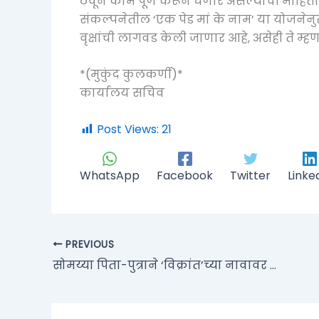
ठेवून कामे पूर्ण करून घेणार असल्याची माहितीही
संकल्पनेतील ‘एक पेड मां के नाम’ या योजनेनु
वृक्षांची लागवड केली जाणार आहे, असेही ते म्हण
*(मुकुंद कुलकर्णी)*
कार्यालय सचिव
Post Views:
21
WhatsApp
Facebook
Twitter
Linke
PREVIOUS
सोमय्या पिता-पुत्राने ‘विक्रांत’च्या नावावर गोळा केलेल्या पैशांचे काय झाले? न्यायालयाचा EOW ला सवाल