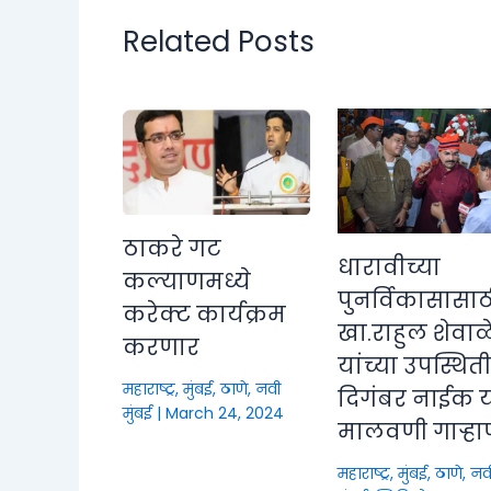
Related Posts
ठाकरे गट
धारावीच्या
कल्याणमध्ये
पुनर्विकासासाठ
करेक्ट कार्यक्रम
खा.राहुल शेवाळ
करणार
यांच्या उपस्थित
महाराष्ट्र
,
मुंबई, ठाणे, नवी
दिगंबर नाईक या
मुंबई
|
March 24, 2024
मालवणी गाऱ्हा
महाराष्ट्र
,
मुंबई, ठाणे, नव