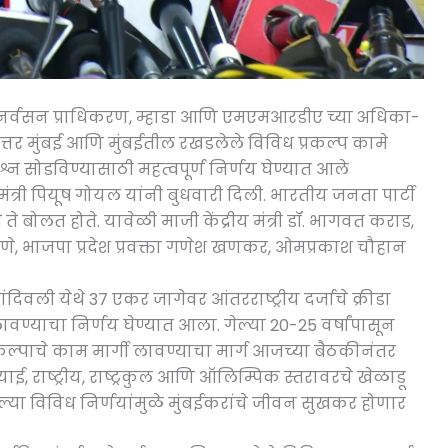
 पुनर्वसन प्राधिकरण, म्हाडा आणि एमएमआरडीए च्या अधिका-
उत्तर मुंबई आणि मुंबईतील रखडलेले विविध प्रकल्प कामे
रश्न सोडविण्यासाठी महत्वपूर्ण निर्णय घेण्यात आले
मंत्री पियूष गोयल यांनी बुधवारी दिली. भारतीय जनता पार्टी
 ते बोलत होते. यावेळी माजी केंद्रीय मंत्री डॉ. भागवत कराड,
े, भाजपा प्रदेश प्रवक्ता गणेश खणकर, ओमप्रकाश चौहान
ंदिवली येथे 37 एकर जागेवर आंतरराष्ट्रीय दर्जाचे क्रीडा
ावण्याचा निर्णय घेण्यात आला. गेल्या 20-25 वर्षांपासून
प्रकल्पाचे काम मार्गी लावण्याचा मार्ग आजच्या बैठकीनंतर
राष्ट्रीय, राष्ट्रकुल आणि ऑलिम्पिक स्तरावरचे खेळाडू
ेल्या विविध निर्णयांमुळे मुंबईकरांचे जीवन सुखकर होणार