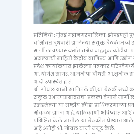
प्रतिनिधी : मुंबई महानगरपालिका, झोपडपट्टी
यांसोबत बुधवारी झालेल्या संयुक्त बैठकीमध्ये 
मार्गी लावण्यासंदर्भात तसेच वाहतूक कोंडीचा प्
असल्याची माहिती केंद्रीय वाणिज्य आणि उद्योग 
प्रदेश कार्यालयात झालेल्या पत्रकार परिषदेमध्ये
आ. योगेश सागर, आ.मनीषा चौधरी, आ.सुनील राण
आदी उपस्थित होते.
श्री. गोयल यांनी सांगितले की,या बैठकीमध्ये का
संकुल उभारण्याबाबतचा प्रकल्प वेगाने मार्गी ल
रखडलेल्या या राष्ट्रीय क्रीडा प्राधिकरणाच्या 
मोकळा झाला आहे. याठिकाणी भविष्यात आशियाई, 
प्रशिक्षित केले जातील. या बैठकीत घेण्यात आल
आहे असेही श्री. गोयल यांनी नमूद केले.