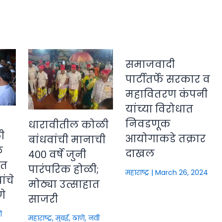
समाजवादी
पार्टीतर्फे सरकार व
महावितरण कंपनी
यांच्या विरोधात
निवडणूक
धारावीतील कोळी
ी
आयोगाकडे तक्रार
बांधवांची मानाची
े
दाखल
४०० वर्षे जुनी
ीत
पारंपरिक होळी;
महाराष्ट्र
|
March 26, 2024
ंचे
मोठ्या उत्साहात
णे
साजरी
ी
महाराष्ट्र
,
मुंबई, ठाणे, नवी