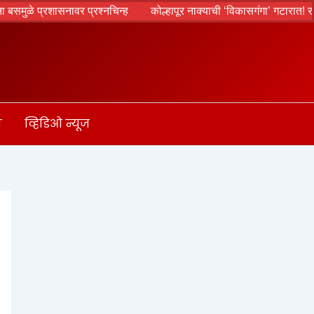
शासनावर प्रश्नचिन्ह
कोल्हापूर नाक्याची ‘विकासगंगा’ गटारात! रस्त्यांची दुर्दश
ा
व्हिडिओ न्यूज