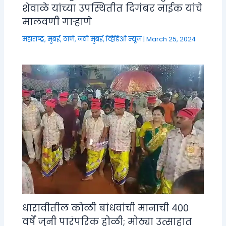
शेवाळे यांच्या उपस्थितीत दिगंबर नाईक यांचे
मालवणी गाऱ्हाणे
महाराष्ट्र
,
मुंबई, ठाणे, नवी मुंबई
,
व्हिडिओ न्यूज
|
March 25, 2024
धारावीतील कोळी बांधवांची मानाची ४००
वर्षे जुनी पारंपरिक होळी; मोठ्या उत्साहात