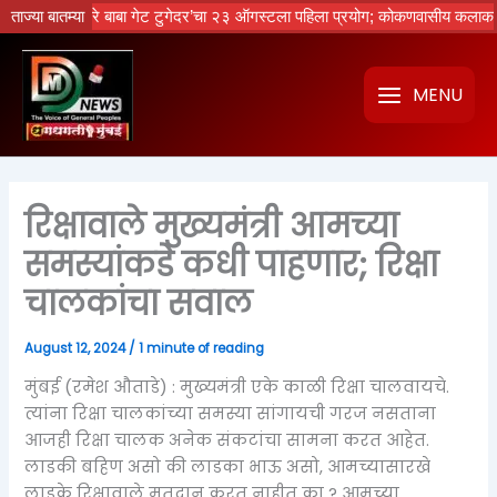
Skip
ेचा नको रे बाबा गेट टुगेदर’चा २३ ऑगस्टला पहिला प्रयोग; कोकणवासीय कलाकारांची 
ताज्या बातम्या
to
content
MENU
रिक्षावाले मुख्यमंत्री आमच्या
समस्यांकडे कधी पाहणार; रिक्षा
चालकांचा सवाल
August 12, 2024
/
1 minute of reading
मुंबई (रमेश औताडे) : मुख्यमंत्री एके काळी रिक्षा चालवायचे.
त्यांना रिक्षा चालकांच्या समस्या सांगायची गरज नसताना
आजही रिक्षा चालक अनेक संकटांचा सामना करत आहेत.
लाडकी बहिण असो की लाडका भाऊ असो, आमच्यासारखे
लाडके रिक्षावाले मतदान करत नाहीत का ? आमच्या