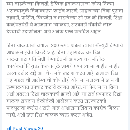
च्या वाढलेल्या किमती, ट्रॅफिक हवालदाराला कोटा दिल्या
असल्यामुळे विनाकारण फाईन मारणे, ग्राहकांच्या विना पुरावा
तक्रारी, पासिंग, फिटनेस व वाढलेल्या सी एन जी किमती, रिक्षा
कर्ज,पतपेढी चे भरमसाठ व्याजदर, सरकारी बँकांची लोन
देण्याची उदासीनता, असे अनेक प्रश्न प्रलंबित आहेत.
रिक्षा चालकांनी वर्षाला ३०० रुपये भरून त्यांना ग्रॅज्युटी देण्याचे
आश्वासन हवेत विरले आहे. रिक्षा महामंडळावर रिक्षा
चालवणारा प्रतिनिधी घेण्याऐवजी आपल्याच मर्जीतील
कार्यकर्ता नियुक्त केल्यामुळे आमचे प्रश्न त्यांना माहीत नाहीत.
रस्त्यावरील खड्डे आमचे मनके खराब करत आहे. संभाव्य रिक्षा
महामंडळाची आरोग्याची कोणतीही योजना नसल्याने खाजगी
रुग्णालयात उपचार करावे लागत आहेत. ना पेन्शन ना विमा
अशी अवस्था रिक्षा चालकांची झाली आहे. या सर्व प्रश्नावर रिक्षा
चालक संघटना वेळोवेळी आंदोलन करत सरकारकडे
पाठपुरावा करीत असते. मात्र आश्वासनाशिवाय काहीच मिळत
नाही. अशी खंत रिक्षा चालक व्यक्त करत आहेत.
Post Views:
20