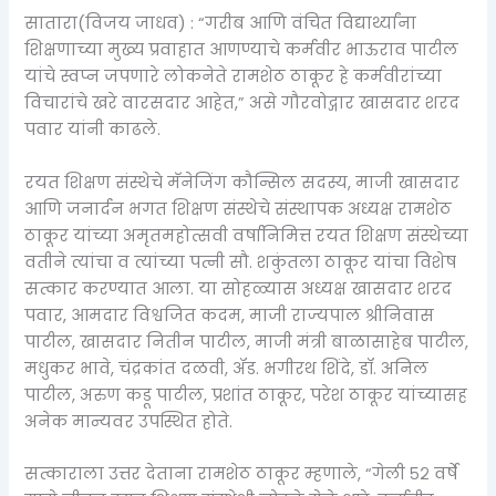
सातारा(विजय जाधव) : “गरीब आणि वंचित विद्यार्थ्यांना
शिक्षणाच्या मुख्य प्रवाहात आणण्याचे कर्मवीर भाऊराव पाटील
यांचे स्वप्न जपणारे लोकनेते रामशेठ ठाकूर हे कर्मवीरांच्या
विचारांचे खरे वारसदार आहेत,” असे गौरवोद्गार खासदार शरद
पवार यांनी काढले.
रयत शिक्षण संस्थेचे मॅनेजिंग कौन्सिल सदस्य, माजी खासदार
आणि जनार्दन भगत शिक्षण संस्थेचे संस्थापक अध्यक्ष रामशेठ
ठाकूर यांच्या अमृतमहोत्सवी वर्षानिमित्त रयत शिक्षण संस्थेच्या
वतीने त्यांचा व त्यांच्या पत्नी सौ. शकुंतला ठाकूर यांचा विशेष
सत्कार करण्यात आला. या सोहळ्यास अध्यक्ष खासदार शरद
पवार, आमदार विश्वजित कदम, माजी राज्यपाल श्रीनिवास
पाटील, खासदार नितीन पाटील, माजी मंत्री बाळासाहेब पाटील,
मधुकर भावे, चंद्रकांत दळवी, ॲड. भगीरथ शिंदे, डॉ. अनिल
पाटील, अरुण कडू पाटील, प्रशांत ठाकूर, परेश ठाकूर यांच्यासह
अनेक मान्यवर उपस्थित होते.
सत्काराला उत्तर देताना रामशेठ ठाकूर म्हणाले, “गेली ५२ वर्षे