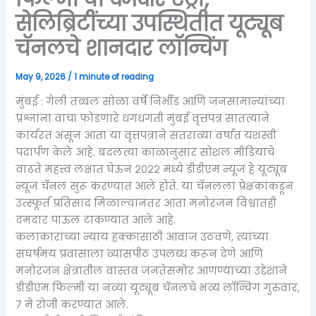
सेलिब्रिटींच्या उपस्थितीत यूट्यूब
चॅनलचे शानदार लॉन्चिंग
May 9, 2026
/
1 minute of reading
मुंबई : गेली तब्बल सोळा वर्षे निर्भीड आणि जनसामान्यांच्या
प्रश्नांना वाचा फोडणारे धगधगती मुंबई वृत्तपत्र सातत्याने
कार्यरत असून आता या वृत्तपत्राने सतराव्या वर्षात यशस्वी
पदार्पण केले आहे. बदलत्या काळानुसार सोशल मीडियाचे
वाढते महत्त्व लक्षात घेऊन २०२२ मध्ये डीडीएम न्यूज हे यूट्यूब
न्यूज चॅनल सुरू करण्यात आले होते. या चॅनलला प्रेक्षकांकडून
उत्स्फूर्त प्रतिसाद मिळाल्यानंतर आता मनोरंजन विश्वातही
दमदार पाऊल टाकण्यात आले आहे.
कलाकारांच्या न्याय हक्कासाठी आवाज उठवणे, त्यांच्या
संघर्षमय प्रवासाला व्यासपीठ उपलब्ध करून देणे आणि
मनोरंजन क्षेत्रातील वास्तव जनतेसमोर आणण्याच्या उद्देशाने
डीडीएम फिल्मी या नव्या यूट्यूब चॅनलचे भव्य लॉन्चिंग गुरुवार,
७ मे रोजी करण्यात आले.