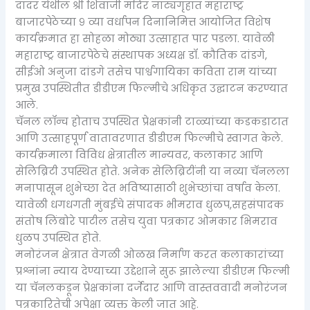
दादर येथील श्री शिवाजी मंदिर नाट्यगृहात महाराष्ट्र
बाजारपेठेच्या ९ व्या वर्धापन दिनानिमित्त आयोजित विशेष
कार्यक्रमात हा सोहळा मोठ्या उत्साहात पार पडला. यावेळी
महाराष्ट्र बाजारपेठेचे संस्थापक अध्यक्ष डॉ. कौतिक दांडगे,
सीईओ अनुजा दांडगे तसेच पार्श्वगायिका कविता राम यांच्या
प्रमुख उपस्थितीत डीडीएम फिल्मीचे अधिकृत उद्घाटन करण्यात
आले.
चॅनल लॉन्च होताच उपस्थित प्रेक्षकांनी टाळ्यांच्या कडकडाटात
आणि उत्साहपूर्ण वातावरणात डीडीएम फिल्मीचे स्वागत केले.
कार्यक्रमाला विविध क्षेत्रातील मान्यवर, कलाकार आणि
सेलिब्रिटी उपस्थित होते. अनेक सेलिब्रिटींनी या नव्या चॅनलला
मनापासून शुभेच्छा देत भविष्यासाठी शुभेच्छांचा वर्षाव केला.
यावेळी धगधगती मुंबईचे संपादक भीमराव धुळप,सहसंपादक
संतोष लिंबोरे पाटील तसेच युवा पत्रकार ओमकार भिमराव
धुळप उपस्थित होते.
मनोरंजन क्षेत्रात वेगळी ओळख निर्माण करत कलाकारांच्या
प्रश्नांना न्याय देण्याच्या उद्देशाने सुरू झालेल्या डीडीएम फिल्मी
या चॅनलकडून प्रेक्षकांना दर्जेदार आणि वास्तववादी मनोरंजन
पत्रकारितेची अपेक्षा व्यक्त केली जात आहे.