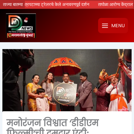
Skip
मायण’ चित्रपटाच्या ट्रेलरचे केले अनावरणपूर्व दर्शन
ताज्या बातम्या
तापोळा आरोग्य केंद्राला उपमुख
to
content
MENU
मनोरंजन विश्वात ‘डीडीएम
फिल्मी’ची दमदार एंट्री;