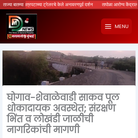
Skip
रामायण’ चित्रपटाच्या ट्रेलरचे केले अनावरणपूर्व दर्शन
ताज्या बातम्या
तापोळा आरोग्य केंद्राला उपमु
to
content
MENU
घोगाव-शेवाळेवाडी साकव पूल
धोकादायक अवस्थेत; संरक्षण
भिंत व लोखंडी जाळीची
नागरिकांची मागणी