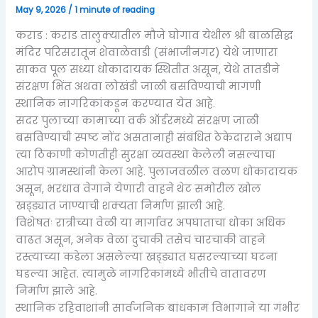
May 9, 2026
/
1 minute of reading
कराड : कराड तालुक्यातील मौजे घोगाव येथील श्री बाळसिद्ध
मंदिर परिसरातून शेवाळेवाडी (संभाजीनगर) येथे जाणारा
साकव पूल सध्या धोकादायक स्थितीत असून, येथे तातडीने
संरक्षण भिंत अथवा लोखंडी जाळी बसविण्याची मागणी
स्थानिक नागरिकांकडून करण्यात येत आहे.
सदर पुलाच्या कामाच्या वर्क ऑर्डरमध्ये संरक्षण जाळी
बसविण्याची स्पष्ट नोंद असतानाही संबंधित ठेकेदाराने अद्याप
त्या ठिकाणी कोणतीही सुरक्षा व्यवस्था केलेली नसल्याचा
आरोप ग्रामस्थांनी केला आहे. पुलाजवळील वळण धोकादायक
असून, भरधाव वेगाने येणारी वाहने थेट समोरील खोल
खड्ड्यात जाण्याची शक्यता निर्माण झाली आहे.
विशेषतः रात्रीच्या वेळी या मार्गावर अपघाताचा धोका अधिक
वाढत असून, अनेक वेळा दुचाकी तसेच चारचाकी वाहने
रस्त्याच्या कडेला असलेल्या खड्ड्यात घसरल्याच्या घटना
घडल्या आहेत. त्यामुळे नागरिकांमध्ये भीतीचे वातावरण
निर्माण झाले आहे.
स्थानिक रहिवाशांनी सार्वजनिक बांधकाम विभागाने या गंभीर