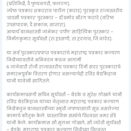
(प्रतिनिधी, दै.पुण्यनगरी, फलटण).
ज्येष्ठ पत्रकार शंकरराव पाटील (कराड) पुरस्कृत राज्यस्तरीय
‘धाडसी पत्रकार’ पुरस्कार – डॉ.प्रमोद श्रीरंग फरांदे (वरिष्ठ
उपसंपादक, दै.सकाळ, सातारा).
आचार्य बाळशास्त्री जांभेकर ‘दर्पण’ साहित्यिक पुरस्कार –
निर्मलकुमार सूर्यवंशी (रा.हडसणी, ता.हदगाव, जि.नांदेड).
या सर्व पुरस्कारप्रपाप्त पत्रकारांचे महाराष्ट्र पत्रकार कल्याण
निधीच्यावतीने अभिनंदन करुन आगामी
6 जानेवारी रोजी राज्यस्तरीय पत्रकार दिनी सदर पुरस्कारांचे
समारंभपूर्वक वितरण होणार असल्याचेही रविंद्र बेडकिहाळ
यांनी यावेळी सांगितले.
कार्यक्रमाप्रसंगी सचिन सूर्यवंशी – बेडके व सुरेश गोखले यांनी
रविंद्र बेडकिहाळ यांच्या नेतृत्त्वात महाराष्ट्र पत्रकार कल्याण
निधीकडून बाळशास्त्रींच्या स्मृती जपण्यासाठी सुरु असलेल्या
कामाचे कौतुक केले. प्रास्ताविक संस्थेचे विश्‍वस्त अमर शेंडे
यांनी केले. कार्यक्रमास सौ.सुलभा गोखले, सौ.ज्योती सुर्यवंशी
– बेडके, महाराष्ट्र पत्रकार कल्याण निधीच्या विश्‍वस्त