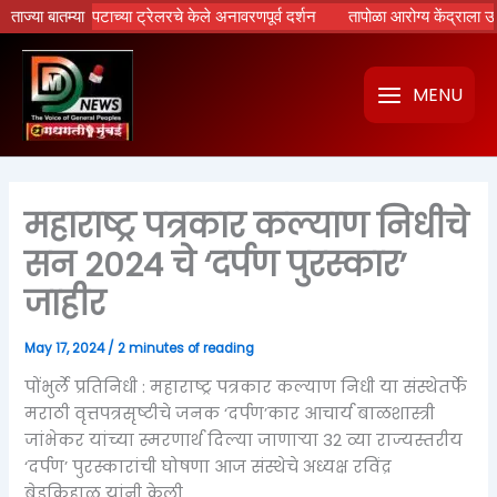
Skip
’ चित्रपटाच्या ट्रेलरचे केले अनावरणपूर्व दर्शन
ताज्या बातम्या
तापोळा आरोग्य केंद्राला उपमुख्यमं
to
content
MENU
महाराष्ट्र पत्रकार कल्याण निधीचे
सन 2024 चे ‘दर्पण पुरस्कार’
जाहीर
May 17, 2024
/
2 minutes of reading
पोंभुर्ले प्रतिनिधी : महाराष्ट्र पत्रकार कल्याण निधी या संस्थेतर्फे
मराठी वृत्तपत्रसृष्टीचे जनक ‘दर्पण’कार आचार्य बाळशास्त्री
जांभेकर यांच्या स्मरणार्थ दिल्या जाणार्‍या 32 व्या राज्यस्तरीय
‘दर्पण’ पुरस्कारांची घोषणा आज संस्थेचे अध्यक्ष रविंद्र
बेडकिहाळ यांनी केली.