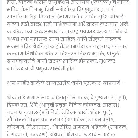
होता. यावेळी श्रीराम एज्युकेशन सोसायटी (फलटण) चे मानद
सचिव डॉ.सचिन सूर्यवंशी – बेडके व विष्णुबुवा ब्रह्मचारी
सामाजिक केंद्र, शिरवली (माणगांव) चे सचिव सुरेश गोखले
यांच्या हस्ते बाळशास्त्री जांभेकरांना अभिवादन करण्यात आले.
कार्यक्रमाच्या अध्यक्षस्थानी महाराष्ट्र पत्रकार कल्याण निधीचे
अध्यक्ष तथा महाराष्ट्र राज्य साहित्य आणि संस्कृती मंडळाचे
सदस्य रविंद्र बेडकिहाळ होते. व्यासपीठावर महाराष्ट्र पत्रकार
कल्याण निधीचे कार्यकारी विश्‍वस्त विजय मांडके, पोंभुर्ले
ग्रामपंचायतीचे माजी सरपंच सादिक डोंगरकर, सुधाकर
जांभेकर यांची प्रमुख उपस्थिती होती.
आज जाहीर झालेले राज्यस्तरीय ‘दर्पण पुरस्कार’ याप्रमाणे –
श्रीकांत रामभाऊ साबळे (आवृत्ती संपादक, दै.पुण्यनगरी, पुणे),
दिपक एस. शिंदे (आवृत्ती प्रमुख, दैनिक लोकमत, सातारा),
नवनाथ कुताळ (प्रतिनिधी, दै.दिव्यमराठी, श्रीरामपूर),
सौ.विमल विठ्ठलराव नलवडे (संपादिका, सा.धनसंतोष,
कोरेगाव, जि.सातारा), अ‍ॅड.रोहित शामराव अहिवळे (संपादक,
दै.गंधवार्ता, फलटण), यशवंत भिमराव खलाटे – पाटील