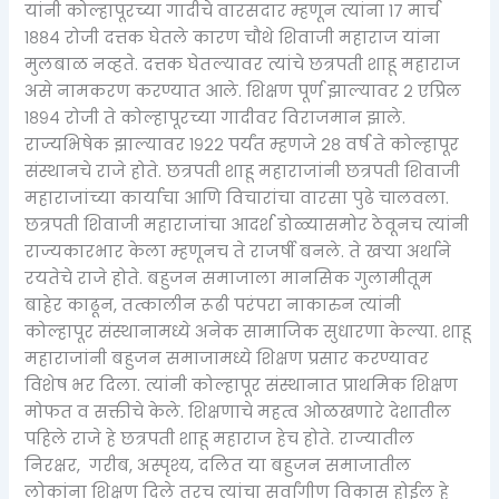
यांनी कोल्हापूरच्या गादीचे वारसदार म्हणून त्यांना १७ मार्च
१८८४ रोजी दत्तक घेतले कारण चौथे शिवाजी महाराज यांना
मुलबाळ नव्हते. दत्तक घेतल्यावर त्यांचे छत्रपती शाहू महाराज
असे नामकरण करण्यात आले. शिक्षण पूर्ण झाल्यावर २ एप्रिल
१८९४ रोजी ते कोल्हापूरच्या गादीवर विराजमान झाले.
राज्यभिषेक झाल्यावर १९२२ पर्यंत म्हणजे २८ वर्ष ते कोल्हापूर
संस्थानचे राजे होते. छत्रपती शाहू महाराजांनी छत्रपती शिवाजी
महाराजांच्या कार्याचा आणि विचारांचा वारसा पुढे चालवला.
छत्रपती शिवाजी महाराजांचा आदर्श डोळ्यासमोर ठेवूनच त्यांनी
राज्यकारभार केला म्हणूनच ते राजर्षी बनले. ते खऱ्या अर्थाने
रयतेचे राजे होते. बहुजन समाजाला मानसिक गुलामीतूम
बाहेर काढून, तत्कालीन रूढी परंपरा नाकारुन त्यांनी
कोल्हापूर संस्थानामध्ये अनेक सामाजिक सुधारणा केल्या. शाहू
महाराजांनी बहुजन समाजामध्ये शिक्षण प्रसार करण्यावर
विशेष भर दिला. त्यांनी कोल्हापूर संस्थानात प्राथमिक शिक्षण
मोफत व सक्तीचे केले. शिक्षणाचे महत्व ओळखणारे देशातील
पहिले राजे हे छत्रपती शाहू महाराज हेच होते. राज्यातील
निरक्षर, गरीब, अस्पृश्य, दलित या बहुजन समाजातील
लोकांना शिक्षण दिले तरच त्यांचा सर्वांगीण विकास होईल हे