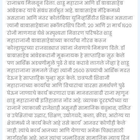
राजाश्रय मिळवून दिला. शाहू महाराज आणि डॉ बाबासाहेब
आंबेडकर यांचे संबंध सर्वश्रुत आहे. बाबासाहेब मॅट्रिकमध्ये
असताना आणि नंतर कोलंबिया युनिव्हर्सिटीत शिकत असताना
त्यांनी बाबासाहेबांना स्कॉलरशिप दिली. २० आणि २१ मार्च १९२०
रोजी माणगाव येथे अस्पृश्यता निवारण परिषदेत शाहू
महाराजांनी बाबासाहेबांच्या कार्याचा गौरव करून
कोल्हापूरच्या राजवाड्यात त्यांना जेवणाचे निमंत्रण दिले. डॉ
बाबासाहेब आंबेडकरांनी मूकनायक हे साप्ताहिक सुरू केले
पण आर्थिक अडचणीमुळे पुढे ते बंद करावे लागले जेंव्हा हे शाहू
महाराजांना समजले तेंव्हा त्यांनी २५०० रुपयांची आर्थिक मदत
देऊन हे साप्ताहिक पुन्हा सुरू केले. छत्रपती शिवाजी
महाराजांच्या कार्याचा आणि विचारांचा वारसा समर्थपणे पुढे
घेऊन जाण्याचे कार्य करणारा एक मानवतावादी राजा म्हणून
शाहू महाराजांची इतिहासात नोंद आहे. व्यापक दूरदृष्टीच्या या
राजाने त्याकाळी राजेशाही असूनही सामाजिक बंधुभाव, दलित
व उपेक्षितांचा उद्धार, शिक्षण, उद्योगधंदे, कला, क्रीडा, आरोग्य या
क्षेत्रांमध्ये जे कार्य केले आहे तसे कार्य आजवर कोणीही केले
नाही. त्यांचे कार्य आजच्या आणि येणाऱ्या अनेक पिढ्यांसाठी
मार्गदर्शक आहे. आज त्यांचा जन्मदिवस सामाजिक न्याय दिन