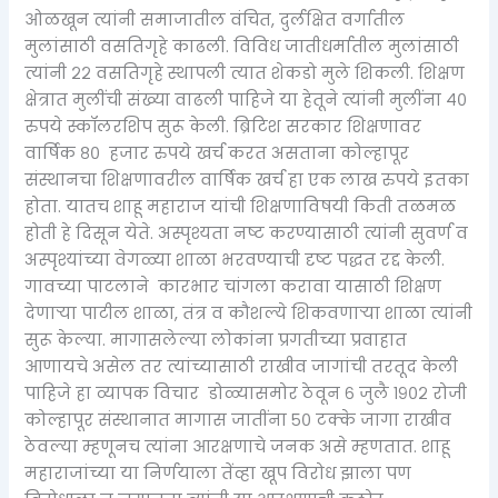
ओळखून त्यांनी समाजातील वंचित, दुर्लक्षित वर्गातील
मुलांसाठी वसतिगृहे काढली. विविध जातीधर्मातील मुलांसाठी
त्यांनी २२ वसतिगृहे स्थापली त्यात शेकडो मुले शिकली. शिक्षण
क्षेत्रात मुलींची संख्या वाढली पाहिजे या हेतूने त्यांनी मुलींना ४०
रुपये स्कॉलरशिप सुरू केली. ब्रिटिश सरकार शिक्षणावर
वार्षिक ८० हजार रुपये खर्च करत असताना कोल्हापूर
संस्थानचा शिक्षणावरील वार्षिक खर्च हा एक लाख रुपये इतका
होता. यातच शाहू महाराज यांची शिक्षणाविषयी किती तळमळ
होती हे दिसून येते. अस्पृश्यता नष्ट करण्यासाठी त्यांनी सुवर्ण व
अस्पृश्यांच्या वेगळ्या शाळा भरवण्याची दृष्ट पद्धत रद्द केली.
गावच्या पाटलाने कारभार चांगला करावा यासाठी शिक्षण
देणाऱ्या पाटील शाळा, तंत्र व कौशल्ये शिकवणाऱ्या शाळा त्यांनी
सुरू केल्या. मागासलेल्या लोकांना प्रगतीच्या प्रवाहात
आणायचे असेल तर त्यांच्यासाठी राखीव जागांची तरतूद केली
पाहिजे हा व्यापक विचार डोळ्यासमोर ठेवून ६ जुलै १९०२ रोजी
कोल्हापूर संस्थानात मागास जातींना ५० टक्के जागा राखीव
ठेवल्या म्हणूनच त्यांना आरक्षणाचे जनक असे म्हणतात. शाहू
महाराजांच्या या निर्णयाला तेंव्हा खूप विरोध झाला पण