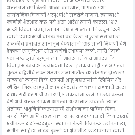
विरोधाला न जुमानता त्यांनी या आरक्षणाची कठोर
अंमलबजावणी केली. शाळा, दवाखाने, पाणवठे अशा
सार्वजनिक ठिकाणी अस्पृश्यांशी समतेने वागावे, त्यांच्याशी
कोणीही भेदभाव करू नये असा आदेश त्यांनी काढला. १९१७
साली विधवा विवाहाला कायदेशीर मान्यता मिळवून दिली.
त्यांनी देवादासींची घातक प्रथा बंद केली. बहुजन समाजाला
राजकीय प्रवाहात सामावून घेण्यासाठी १९१६ साली निपाणी येथे
डेक्कन एज्युकेशन सोसायटीची स्थापना केली. जातिभेदाची
प्रथा नष्ट व्हावी म्हणून त्यांनी आंतरजातीय व आंतरधर्मीय
विवाहास कायदेशीर मान्यता दिली. इतकेच नाही तर आपल्या
चुलत बहिणीचे लग्न धनगर समाजातील यशवंतराव होळकर
यांच्याशी लावून दिले. छत्रपती शाहू महाराजांनी स्पिनिंग अँड
व्हीविंग मिल, शाहूपुरी व्यापारपेठ, शेतकऱ्यांच्या सहकारी संस्था,
राधानगरी धरणाची उभारणी, शेतकऱ्यांना कर्ज उपलब्ध करुन
देणे असे अनेक उपक्रम आपल्या संस्थानात राबवले. त्यांनी
शेतीच्या आधुनिकीकरणासाठी संशोधनाला पाठिंबा दिला.
नगदी पिके आणि तंत्रज्ञानाचा वापर वाढवण्यासाठी किंग एडवर्ड
ऍग्रीकल्चर इन्स्टिट्यूटची स्थापना केली. चित्रकला, लोककला,
संगीत, साहित्य, नाट्य, कुस्ती या क्षेत्रातील कलावंतांना त्यांनी