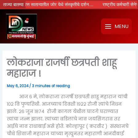
Skip
िमित्त साताऱ्यातील जोर येथे संस्कृतीचे दर्शन…
ताज्या बातम्या
राष्ट्रीय कर्मचारी सेनेच्या प्रयत्
to
content
MENU
लोकराजा राजर्षी छत्रपती शाहू
महाराज !
May 6, 2024
/
3 minutes of reading
आज ६ मे, लोकराजा राजर्षी छत्रपती शाहू महाराज यांची
१०२ वि पुण्यतिथी. आजच्याच दिवशी १९२२ रोजी त्यांचे निधन
झाले. २६ जून १८७४ रोजी कागल येथील घाटगे घराण्यात
त्यांचा जन्म झाला. त्यांच्या वडिलांचे नाव जयसिंगराव तर
आईचे नाव राधाबाई असे होते. कोल्हापूर ( करवीर ) संस्थानचे
चौथे शिवाजी महाराज यांच्या मृत्यूनंतर महाराणी आनंदीबाई