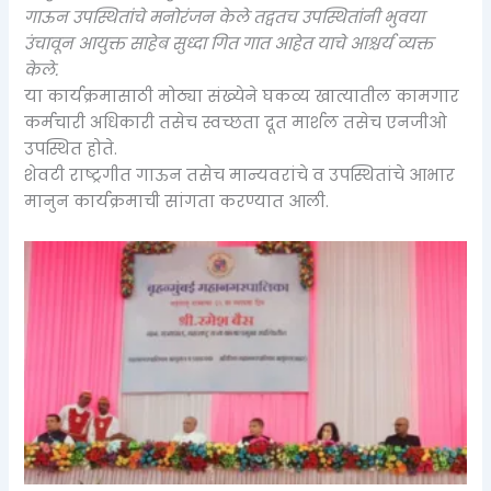
गाऊन उपस्थितांचे मनोरंजन केले तद्वतच उपस्थितांनी भुवया
उंचावून आयुक्त साहेब सुध्दा गित गात आहेत याचे आश्चर्य व्यक्त
केले.
या कार्यक्रमासाठी मोठ्या संख्येने घकव्य खात्यातील कामगार
कर्मचारी अधिकारी तसेच स्वच्छता दूत मार्शल तसेच एनजीओ
उपस्थित होते.
शेवटी राष्ट्रगीत गाऊन तसेच मान्यवरांचे व उपस्थितांचे आभार
मानुन कार्यक्रमाची सांगता करण्यात आली.