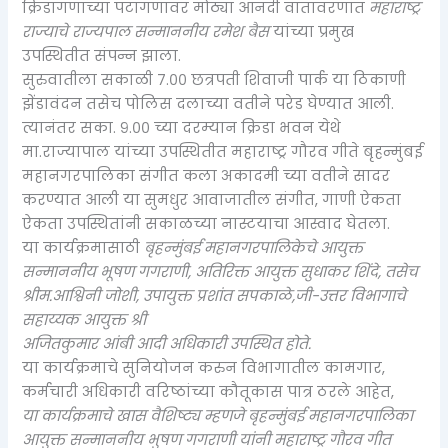
क्रिडांगणाच्या पटांगणावर मोठ्या आनंदी वातावरणात
महाराष्ट्र
राज्याचे राज्यपाल सन्माननीय रमेश बैस
यांच्या प्रमुख
उपस्थितीत संपन्न झाला.
सुरुवातीला सकाळी ७.०० छत्रपती शिवाजी पार्क या ठिकाणी
झेंडावंदन तसेच पोलिस दलाच्या वतीने परेड घेण्यात आली.
त्यानंतर सका. ९.०० च्या दरम्यान क्रिडा भवन येथे
मा.राज्यापाल यांच्या उपस्थितीत महाराष्ट्र गौरव गीते बृहन्मुंबई
महानगरपालिका संगीत कला अकादमी च्या वतीने सादर
करण्यात आली या सुमधुर आवाजातील संगीत, गाणी ऐकता
ऐकता उपस्थितांनी सकाळच्या नास्टयाचा आस्वाद घेतला.
या कार्यक्रमासाठी
बृहन्मुंबई महानगरपालिकेचे आयुक्त
सन्माननीय भूषण गगराणी,
अतिरिक्त आयुक्त सुधाकर शिंदे, तसेच
श्रीम.आश्विनी जोशी,
उपायुक्त प्रशांत सपकाळे,जी-उत्तर विभागाचे
सहाय्यक आयुक्त श्री
अजितकुमार आंबी आदी अधिकारी उपस्थित होते.
या कार्यक्रमाचे सुनियोजन करुन विभागातील कामगार,
कर्मचारी अधिकारी वरिष्ठांच्या कौतूकास पात्र ठरले आहेत,
या कार्यक्रमाचे खास वैशिष्ट्य म्हणजे बृहन्मुंबई महानगरपालिका
आयुक्त सन्माननीय भुषण गगराणी यांनी महाराष्ट्र गौरव गीत