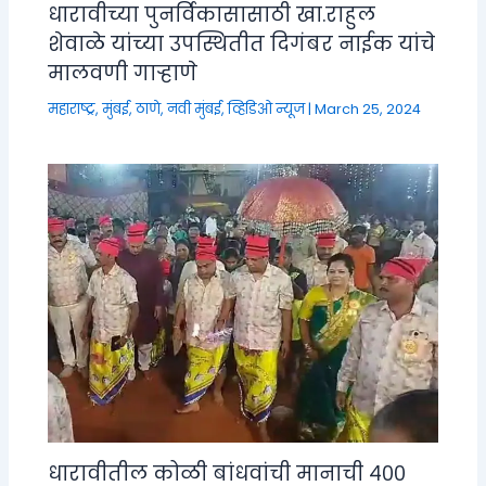
धारावीच्या पुनर्विकासासाठी खा.राहुल
शेवाळे यांच्या उपस्थितीत दिगंबर नाईक यांचे
मालवणी गाऱ्हाणे
महाराष्ट्र
,
मुंबई, ठाणे, नवी मुंबई
,
व्हिडिओ न्यूज
|
March 25, 2024
धारावीतील कोळी बांधवांची मानाची ४००