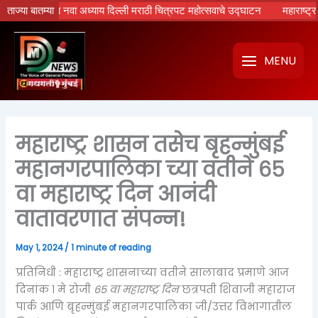
Skip
्रपटांचा नवा अध्याय दिल्ली मराठी चित्रपट महोत्सवाचे उद्घाटन
ताज्या बातम्या
महाराष्ट्रात होणा
to
content
MENU
महाराष्ट्र शासन तसेच बृहन्मुंबई
महानगरपालिका च्या वतीने ६५
वा महाराष्ट्र दिन आनंदी
वातावरणात संपन्न!
May 1, 2024
/
1 minute of reading
प्रतिनिधी : महाराष्ट्र शासनाच्या वतीने सालाबाद प्रमाणे आज
दिनांक १ मे रोजी
६५ वा महाराष्ट्र दिन
छत्रपती शिवाजी महाराज
पार्क आणि बृहन्मुंबई महानगरपालिका जी/उत्तर विभागातील