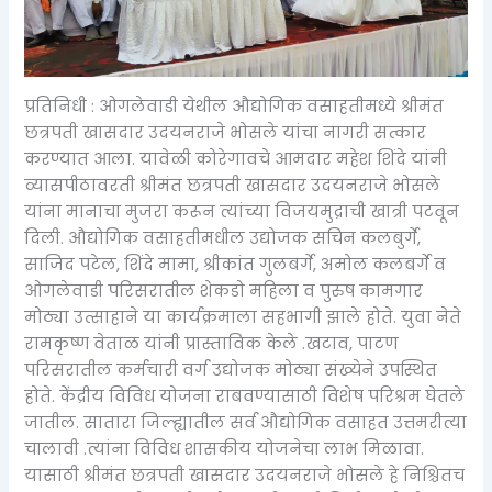
प्रतिनिधी : ओगलेवाडी येथील औद्योगिक वसाहतीमध्ये श्रीमंत
छत्रपती खासदार उदयनराजे भोसले यांचा नागरी सत्कार
करण्यात आला. यावेळी कोरेगावचे आमदार महेश शिंदे यांनी
व्यासपीठावरती श्रीमंत छत्रपती खासदार उदयनराजे भोसले
यांना मानाचा मुजरा करून त्यांच्या विजयमुद्राची खात्री पटवून
दिली. औद्योगिक वसाहतीमधील उद्योजक सचिन कलबुर्गे,
साजिद पटेल, शिंदे मामा, श्रीकांत गुलबर्गे, अमोल कलबर्गे व
ओगलेवाडी परिसरातील शेकडो महिला व पुरुष कामगार
मोठ्या उत्साहाने या कार्यक्रमाला सहभागी झाले होते. युवा नेते
रामकृष्ण वेताळ यांनी प्रास्ताविक केले .खटाव, पाटण
परिसरातील कर्मचारी वर्ग उद्योजक मोठ्या संख्येने उपस्थित
होते. केंद्रीय विविध योजना राबवण्यासाठी विशेष परिश्रम घेतले
जातील. सातारा जिल्ह्यातील सर्व औद्योगिक वसाहत उत्तमरीत्या
चालावी .त्यांना विविध शासकीय योजनेचा लाभ मिळावा.
यासाठी श्रीमंत छत्रपती खासदार उदयनराजे भोसले हे निश्चितच