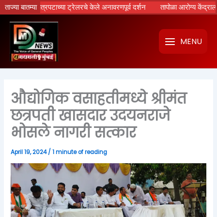
Skip
ामायण’ चित्रपटाच्या ट्रेलरचे केले अनावरणपूर्व दर्शन
ताज्या बातम्या
तापोळा आरोग्य केंद्राला उपमु
to
content
MENU
औद्योगिक वसाहतीमध्ये श्रीमंत
छत्रपती खासदार उदयनराजे
भोसले नागरी सत्कार
April 19, 2024
/
1 minute of reading