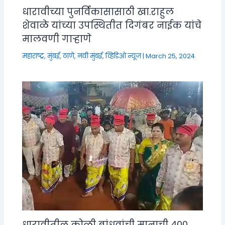
धारावीच्या पुनर्विकासासाठी खा.राहुल
शेवाळे यांच्या उपस्थितीत दिगंबर नाईक यांचे
मालवणी गाऱ्हाणे
महाराष्ट्र
,
मुंबई, ठाणे, नवी मुंबई
,
व्हिडिओ न्यूज
|
March 25, 2024
धारावीतील कोळी बांधवांची मानाची ४००