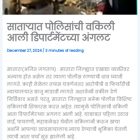
साताऱ्यात पोलिसांची वकिली
आली डिपार्टमेंटच्या अंगलट
December 27, 2024
/
3 minutes of reading
सातारा(अजित जगताप) : सातारा जिल्ह्यात एखाद्या व्यक्तीवर
अन्याय होत असेल तर त्याला पोलीस ठाण्याची धाव घ्यावी
लागते. काही वेळेला तपास यंत्रणेनंतर आरोपीची व फिर्यादीची
न्यायालयात बाजू मांडावी लागते. अशावेळी वकील देणे
निर्विवाद असते. परंतु, सातारा जिल्ह्यात अनेक पोलीस विशिष्ट
वकिलांची शिफारस करत आहेत. त्यामुळे पोलिसांची वकिली
आता डिपार्टमेंटच्या अंगलट आली आहे. याबाबत पहिला उठाव
वाई, पाचगणी, महाबळेश्वर येथील वकिलांनी करून खऱ्या
अर्थाने आपल्या व्यवसायालाच न्याय देण्याची भूमिका घेतली.
त्याची आता चर्चा सुरू झालेली आहे.