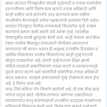
सध्या सातारा जिल्ह्यातील वाढती गुन्हेगारी व तपास यंत्रणेतील
हलगर्जीपणा आणि विशेष बाब म्हणजे तपास अधिकारी आणि
काही वकील यांचे साटेलोटे उघड करण्याचे काम वकील
मंडळींनीच केल्यामुळे अनेक पक्षकारांनी धन्यवाद दिले आहेत.
सातारा जिल्ह्यात पोलीस ठाण्यामध्ये किरकोळ गुन्हे दाखल
करण्याचे प्रमाण कमी असले तरी अनेक गुन्हे उघडकीस
येण्यापूर्वीच त्याची भ्रूणहत्या केली जाते. काही वेळेला आरोपींना
टेबल जामीन मिळवून देण्यासाठी पोलीसच न्यायालय
चालवतात की काय? असाच ही अनुभव राजकीय हितसंबंध व
आर्थिक निकषावर जामीन मिळालेल्या काही गुन्हेगारांनी
बोलून दाखवलेला आहे. शेवटी गुन्हेगाराला शिक्षा झाली
पाहिजे.त्यासाठी प्रामाणिकपणे तपास करणे व न्यायालयापुढे
पुरावे सादर करणे अशी कामगिरी प्रामाणिक तपास अधिकारी
करत असतात. त्यामुळे समाजामध्ये गुन्हे रोखण्याचे काम होत
आहे. हे त्रिवार सत्य आहे.
मात्र, जिथे मलिदा गॅंग निर्माण झालेली आहे. ती एक तीळ सात
जणांत वाटून खाते. पोलीस ठाण्यात आलेल्या तक्रारीनंतर
न्यायालयात बाजू मांडण्यासाठी राजकीय वरदहस्त लाभलेल्या
वकिलांची शिफारस केली जाते. विशेष बाब म्हणजे गुन्हेगारी