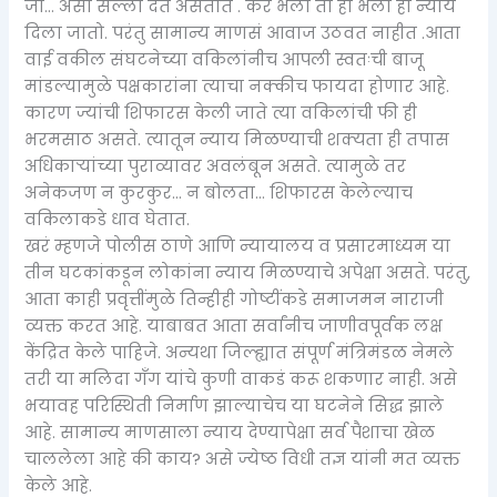
जा… असा सल्ला देत असतात . कर भला तो हो भला हा न्याय
दिला जातो. परंतु सामान्य माणसं आवाज उठवत नाहीत .आता
वाई वकील संघटनेच्या वकिलांनीच आपली स्वतःची बाजू
मांडल्यामुळे पक्षकारांना त्याचा नक्कीच फायदा होणार आहे.
कारण ज्यांची शिफारस केली जाते त्या वकिलांची फी ही
भरमसाठ असते. त्यातून न्याय मिळण्याची शक्यता ही तपास
अधिकाऱ्यांच्या पुराव्यावर अवलंबून असते. त्यामुळे तर
अनेकजण न कुरकुर… न बोलता… शिफारस केलेल्याच
वकिलाकडे धाव घेतात.
खरं म्हणजे पोलीस ठाणे आणि न्यायालय व प्रसारमाध्यम या
तीन घटकांकडून लोकांना न्याय मिळण्याचे अपेक्षा असते. परंतु,
आता काही प्रवृत्तींमुळे तिन्हीही गोष्टींकडे समाजमन नाराजी
व्यक्त करत आहे. याबाबत आता सर्वांनीच जाणीवपूर्वक लक्ष
केंद्रित केले पाहिजे. अन्यथा जिल्ह्यात संपूर्ण मंत्रिमंडळ नेमले
तरी या मलिदा गॅंग यांचे कुणी वाकडं करू शकणार नाही. असे
भयावह परिस्थिती निर्माण झाल्याचेच या घटनेने सिद्ध झाले
आहे. सामान्य माणसाला न्याय देण्यापेक्षा सर्व पैशाचा खेळ
चाललेला आहे की काय? असे ज्येष्ठ विधी तज्ञ यांनी मत व्यक्त
केले आहे.