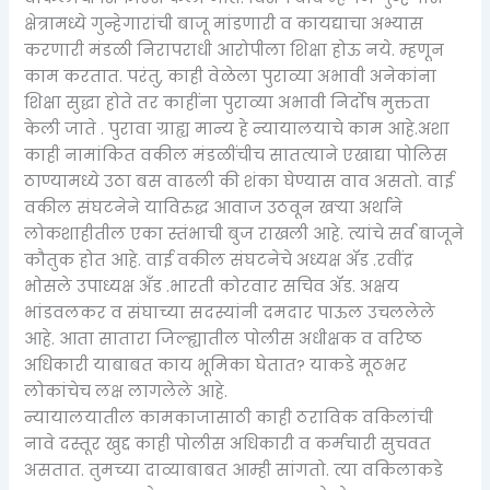
क्षेत्रामध्ये गुन्हेगारांची बाजू मांडणारी व कायद्याचा अभ्यास
करणारी मंडळी निरापराधी आरोपीला शिक्षा होऊ नये. म्हणून
काम करतात. परंतु, काही वेळेला पुराव्या अभावी अनेकांना
शिक्षा सुद्धा होते तर काहींना पुराव्या अभावी निर्दोष मुक्तता
केली जाते . पुरावा ग्राह्य मान्य हे न्यायालयाचे काम आहे.अशा
काही नामांकित वकील मंडळींचीच सातत्याने एखाद्या पोलिस
ठाण्यामध्ये उठा बस वाढली की शंका घेण्यास वाव असतो. वाई
वकील संघटनेने याविरुद्ध आवाज उठवून खऱ्या अर्थाने
लोकशाहीतील एका स्तंभाची बुज राखली आहे. त्यांचे सर्व बाजूने
कौतुक होत आहे. वाई वकील संघटनेचे अध्यक्ष ॲड .रवींद्र
भोसले उपाध्यक्ष अँड .भारती कोरवार सचिव ॲड. अक्षय
भांडवलकर व संघाच्या सदस्यांनी दमदार पाऊल उचललेले
आहे. आता सातारा जिल्ह्यातील पोलीस अधीक्षक व वरिष्ठ
अधिकारी याबाबत काय भूमिका घेतात? याकडे मूठभर
लोकांचेच लक्ष लागलेले आहे.
न्यायालयातील कामकाजासाठी काही ठराविक वकिलांची
नावे दस्तूर खुद्द काही पोलीस अधिकारी व कर्मचारी सुचवत
असतात. तुमच्या दाव्याबाबत आम्ही सांगतो. त्या वकिलाकडे