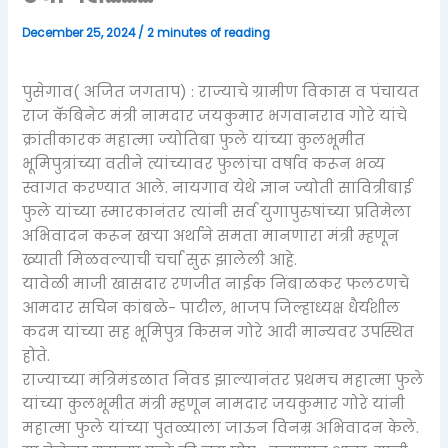
December 25, 2024
/
2 minutes of reading
पुसेगाव( अजित जगताप) : राज्याचे ग्रामीण विकास व पंचायत
राज कॅबिनेट मंत्री नामदार जयकुमार भगवानराव गोरे यांचे
क्रांतीकारक महात्मा ज्योतिबा फुले यांच्या कुलभूमीत
भूमिपुत्रांच्या वतीने त्यांच्यावर फुलांचा वर्षाव करून भव्य
स्वागत करण्यात आले. नायगाव येथे ज्ञान ज्योती सावित्रीबाई
फुले यांच्या स्मारकानंतर त्यांनी सर्व युगापुरुषांच्या प्रतिमेला
अभिवादन करून खऱ्या अर्थाने समता मानणारा मंत्री म्हणून
ख्याती मिळवल्याची चर्चा सुरू झालेली आहे.
यावेळी माजी खासदार रणजीत नाईक निंबाळकर फलटणचे
आमदार सचिन कांबळे- पाटील, भाजप जिल्हाध्यक्ष धैर्यशील
कदम यांच्या सह भूमिपुत्र किसन गोरे आदी मान्यवर उपस्थित
होते.
राज्याच्या मंत्रिमंडळात निवड झाल्यानंतर प्रथमच महात्मा फुले
यांच्या कुलभूमीत मंत्री म्हणून नामदार जयकुमार गोरे यांनी
महात्मा फुले यांच्या पुतळ्याला जाऊन विनम्र अभिवादन केले.