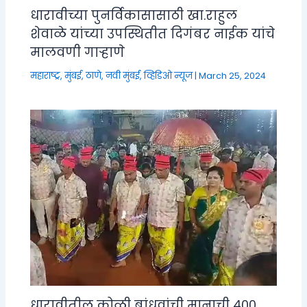
धारावीच्या पुनर्विकासासाठी खा.राहुल
शेवाळे यांच्या उपस्थितीत दिगंबर नाईक यांचे
मालवणी गाऱ्हाणे
महाराष्ट्र
,
मुंबई, ठाणे, नवी मुंबई
,
व्हिडिओ न्यूज
|
March 25, 2024
धारावीतील कोळी बांधवांची मानाची ४००