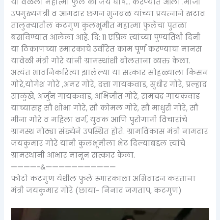
या वेळेला महात्मा फुले की जय घोष… करण्यात आला .माजी
उपमुख्यमंत्री व आमदार छगन भुजबळ यांच्या प्रयत्नाने खटाव
तालुक्यातील कटगुण कुलभूमीत महात्मा फुलेंचा पुतळा
बसविण्यात आलेला आहे. दि: ११ एप्रिल त्यांच्या पुण्यतिथी दिनी
या ठिकाणच्या स्मारकाचे उर्वरित काम पूर्ण करण्याचा मानस
यावेळी मंत्री गोरे यांनी ग्रामस्थांशी बोलताना व्यक्त केला.
अत्यंत भावनिकरित्या झालेल्या या सत्कार सोहळ्याला किसन
गोरे,योगेश गोरे ,अमर गोरे, दत्ता गायकवाड, सुधीर गोरे, प्रल्हाद
साळुंखे, अर्जुन गायकवाड, अभिजीत गोरे, रामचंद्र गायकवाड
यांच्यासह सौ शोभा गोरे, सौ कोमल गोरे, सौ माधुरी गोरे, सौ
मीना गोरे व महिला वर्ग, युवक आणि पुरोगामी विचारांचे
ग्रामस्थ मोठ्या संख्येने उपस्थित होते. ग्रामविकास मंत्री नामदार
जयकुमार गोरे यांनी कुलभूमीला भेट दिल्याबद्दल त्यांचे
ग्रामस्थांनी आभार मानून सत्कार केला.
————-&———————————
फोटो कटगुण येथील फुले स्मारकाला अभिवादन करताना
मंत्री जयकुमार गोरे (छाया- निनाद जगताप, कटगुण)