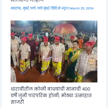
मालवणी गाऱ्हाणे
महाराष्ट्र
,
मुंबई, ठाणे, नवी मुंबई
,
व्हिडिओ न्यूज
|
March 25, 2024
धारावीतील कोळी बांधवांची मानाची ४००
वर्षे जुनी पारंपरिक होळी; मोठ्या उत्साहात
साजरी