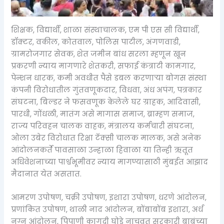
शिक्षक, विद्यार्थी, शाळा संस्थाचालक, एम पी एस सी विद्यार्थी,
डॉक्टर, वकील, कोतवाल, पोलिस पाटील, अंगणवाडी,
ग्रामरोजगार सेवक, शेत जमीन बांध सरला म्हणून खून
प्रकरणी न्याय मागणारे शेतकरी, सफाई कंत्राटी कामगार,
पेन्शन धारक, कमी अवधीत पैसे डबल करणाऱ्या बोगस संस्था
कंपनी विरोधातील गुंतवणूकदार, विधवा, अंध अपंग, पत्रकार
संघटना, बिल्डर ने फसवणूक केलेले घर ग्राहक, आदिवासी,
पारधी, गोंधळी, मातंग असे मागास समाज, ब्राम्हण समाज,
राज्य परिवहन चालक वाहक, मंत्रालय कर्मचारी संघटना,
ओला उबेर विरोधात रिक्षा टॅक्सी चालक मालक, असे अनेक
आंदोलनकर्ते पावसाळा उन्हाळा हिवाळा या तिन्ही ऋतूत
अधिवेशनाच्या पार्श्वभूमीवर न्याय मागण्यासाठी मुंबईत आझाद
मैदानात येत असतात.
आमरण उपोषण, चक्री उपोषण, इशारा उपोषण, धरणे आंदोलन,
प्रणांकित उपोषण, थाळी नाद आंदोलन, बोंबाबोंब इशारा, अर्ध
नग्न आंदोलन, पिपाणी कागदी घोडे नाचवत सरकारी बाबूंच्या