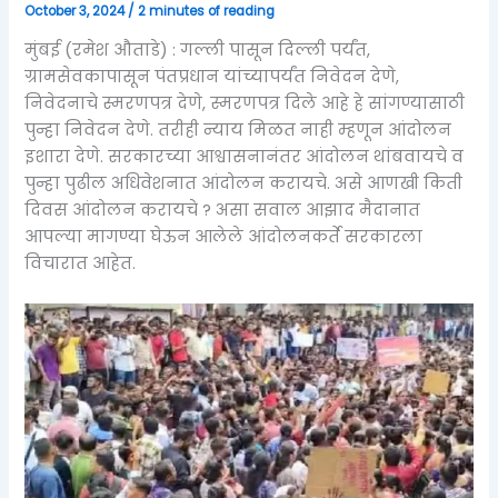
October 3, 2024
/
2 minutes of reading
मुंबई (रमेश औताडे) : गल्ली पासून दिल्ली पर्यंत,
ग्रामसेवकापासून पंतप्रधान यांच्यापर्यंत निवेदन देणे,
निवेदनाचे स्मरणपत्र देणे, स्मरणपत्र दिले आहे हे सांगण्यासाठी
पुन्हा निवेदन देणे. तरीही न्याय मिळत नाही म्हणून आंदोलन
इशारा देणे. सरकारच्या आश्वासनानंतर आंदोलन थांबवायचे व
पुन्हा पुढील अधिवेशनात आंदोलन करायचे. असे आणखी किती
दिवस आंदोलन करायचे ? असा सवाल आझाद मैदानात
आपल्या मागण्या घेऊन आलेले आंदोलनकर्ते सरकारला
विचारात आहेत.