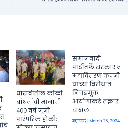
समाजवादी
पार्टीतर्फे सरकार व
महावितरण कंपनी
यांच्या विरोधात
निवडणूक
धारावीतील कोळी
ी
आयोगाकडे तक्रार
बांधवांची मानाची
े
दाखल
४०० वर्षे जुनी
ीत
पारंपरिक होळी;
महाराष्ट्र
|
March 26, 2024
ंचे
मोठ्या उत्साहात