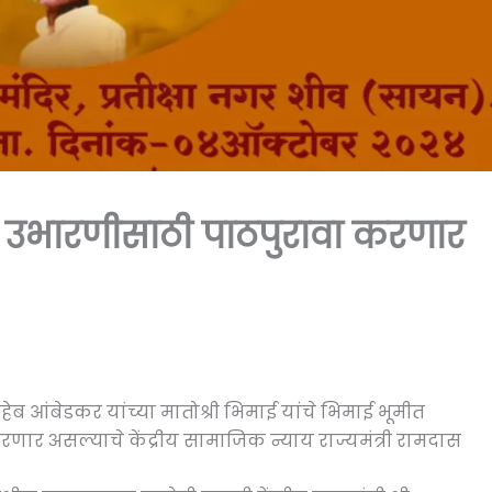
क उभारणीसाठी पाठपुरावा करणार
ब आंबेडकर यांच्या मातोश्री भिमाई यांचे भिमाई भूमीत
णार असल्याचे केंद्रीय सामाजिक न्याय राज्यमंत्री रामदास