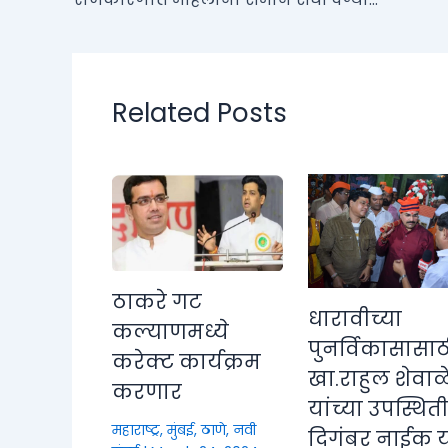
Related Posts
ठाकरे गट
धारावीच्या
कल्याणमध्ये
पुनर्विकासासाठ
करेक्ट कार्यक्रम
खा.राहुल शेवाळ
करणार
यांच्या उपस्थित
महाराष्ट्र
,
मुंबई, ठाणे, नवी
दिगंबर नाईक या