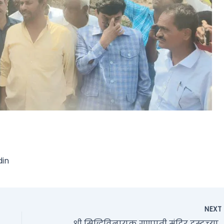
din
NEX
श्री सिद्धिविनायक गणपती मंदिर ट्रस्टच्या कोषाध्यक्षपदाचा कार्यभार आच