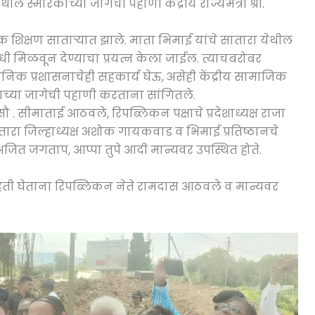
ल स्मारकाच्या जागेची पहाणी केंद्रीय राज्यमंत्री श्री.
िक शिक्षण साताऱ्यात झाले. माता भिमाई यांचे सातारा येथील
ी मिळवून देण्याचा प्रयत्न केला जाईल. त्याचबरोबर
निक प्रशासनाचेही सहकार्य घेऊ, असेही केंद्रीय सामाजिक
काच्या जागेची पहाणी करताना सांगितले.
 . सीमाताई आठवले, रिपब्लिकन पक्षाचे प्रदेशाध्यक्ष राजा
ारा जिल्हाध्यक्ष अशोक गायकवाड व भिमाई प्रतिष्ठानचे
अजित जगताप, आप्पा तुपे आदी मान्यवर उपस्थित होते.
िती घेताना रिपब्लिकन नेते रामदास आठवले व मान्यवर