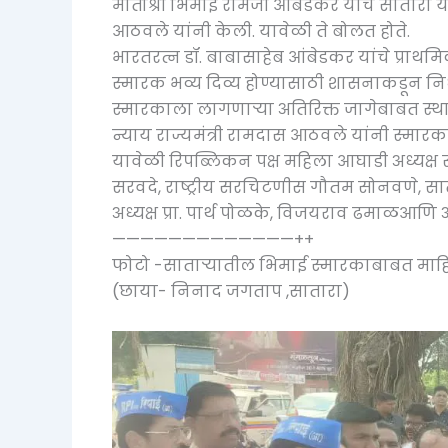
मातोश्री भिमाई रामजी आंबेडकर यांचे सातारा येथी
आठवले यांनी केली. यावेळी ते बोलत होते.
भारतरत्न डॉ. बाबासाहेब आंबेडकर यांचे प्राथम
स्मारक भव्य दिव्य होण्यासाठी शासनाकडून निध
स्मारकाला लागणाऱ्या अतिरिक्त जागेबाबत स्था
न्याय राज्यमंत्री रामदास आठवले यांनी स्मार
यावेळी रिपब्लिकन पक्ष महिला आघाडी अध्यक्ष सौ
सरवदे, राष्ट्रीय सरचिटणीस गौतम सोनवणे, सात
अध्यक्ष प्रा. पार्थ पोळके, विजयराव ढमाळआणि 
—————————————++
फोटो -साताऱ्यातील भिमाई स्मारकाबाबत माह
(छाया- निनाद जगताप ,सातारा)