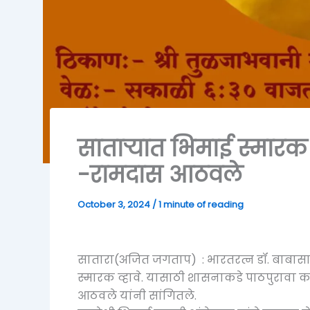
साताऱ्यात भिमाई स्मार
-रामदास आठवले
October 3, 2024
/
1 minute of reading
सातारा(अजित जगताप) : भारतरत्न डॉ. बाबासाहे
स्मारक व्हावे. यासाठी शासनाकडे पाठपुरावा कर
आठवले यांनी सांगितले.