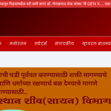
ढ्यांमधील दरी कमी करा! डॉ. गोरखनाथ पोळ यांच्या ‘मी GEN X… एका Gen Z चा ब
क
मनोरंजन
स्पोर्ट्स
संपादकीय
व्हायरल बातम्य