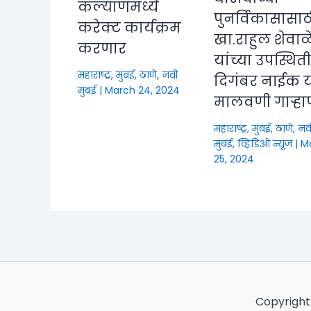
कल्याणमध्ये
पुनर्विकासासाठ
करेक्ट कार्यक्रम
खा.राहुल शेवाळ
करणार
यांच्या उपस्थित
महाराष्ट्र
,
मुंबई, ठाणे, नवी
दिगंबर नाईक या
मुंबई
|
March 24, 2024
मालवणी गाऱ्हा
महाराष्ट्र
,
मुंबई, ठाणे, नव
मुंबई
,
व्हिडिओ न्यूज
|
M
25, 2024
Copyright