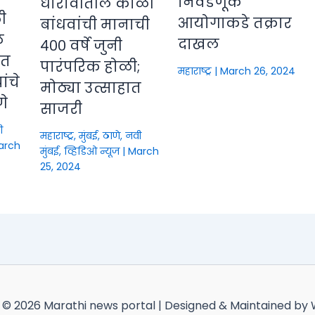
निवडणूक
धारावीतील कोळी
ी
आयोगाकडे तक्रार
बांधवांची मानाची
े
दाखल
४०० वर्षे जुनी
ीत
पारंपरिक होळी;
महाराष्ट्र
|
March 26, 2024
ंचे
मोठ्या उत्साहात
णे
साजरी
ी
महाराष्ट्र
,
मुंबई, ठाणे, नवी
arch
मुंबई
,
व्हिडिओ न्यूज
|
March
25, 2024
 © 2026 Marathi news portal | Designed & Maintained by