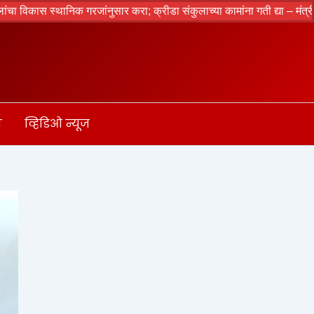
रजांनुसार करा; क्रीडा संकुलाच्या कामांना गती द्या – मंत्री आदिती तटकरे
ा
व्हिडिओ न्यूज