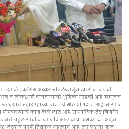
या की, काँग्रेस अध्यक्ष मल्लिकार्जून खरगे व विरोधी
 संविधान व लोकशाही वाचवण्याची भूमिका मांडली आहे म्हणूनच
खले, यात महाराष्ट्राच्या जनतेचे मोठे योगदान आहे. मागील
ला ठेच पोहचवण्याचे काम केले जात आहे. सामाजिक तेढ निर्माण
ल नेते राहुल गांधी यांना जीवे मारण्याची धमकी देत आहेत.
्ष नेत्याचे पदही तितकेच महत्वाचे आहे, त्या पदाचा मान