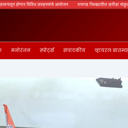
विध उपक्रमांचे आयोजन
रायगड जिल्ह्यातील क्रीडा संकुलांचा विकास स्थानिक ग
क
मनोरंजन
स्पोर्ट्स
संपादकीय
व्हायरल बातम्य