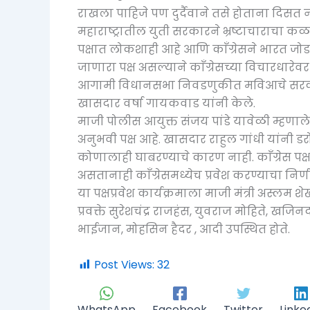
राखला पाहिजे पण दुर्दैवाने तसे होताना दिसत न
महाराष्ट्रातील युती सरकारने भ्रष्टाचाराचा क
पक्षात लोकशाही आहे आणि काँग्रेसने भारत जोडण
जाणारा पक्ष असल्याने काँग्रेसच्या विचारधारेवर
आगामी विधानसभा निवडणुकीत मविआचे सरकार
खासदार वर्षा गायकवाड यांनी केले.
माजी पोलीस आयुक्त संजय पांडे यावेळी म्हणाले 
अनुभवी पक्ष आहे. खासदार राहुल गांधी यांनी डरो
कोणालाही घाबरण्याचे कारण नाही. काँग्रेस पक
असतानाही काँग्रेसमध्येच प्रवेश करण्याचा निर्
या पक्षप्रवेश कार्यक्रमाला माजी मंत्री अस्लम 
प्रवक्ते सुरेशचंद्र राजहंस, युवराज मोहिते, खज
भाईजान, मोहसिन हैदर , आदी उपस्थित होते.
Post Views:
32
WhatsApp
Facebook
Twitter
Linke