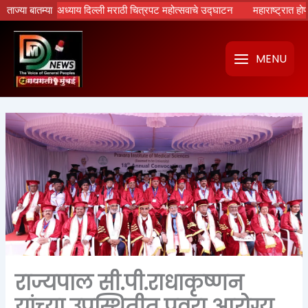
Skip
टांचा नवा अध्याय दिल्ली मराठी चित्रपट महोत्सवाचे उद्घाटन
ताज्या बातम्या
महाराष्ट्रात होणार र
to
content
MENU
राज्यपाल सी.पी.राधाकृष्णन
यांच्या उपस्थितीत प्रवरा आरोग्य