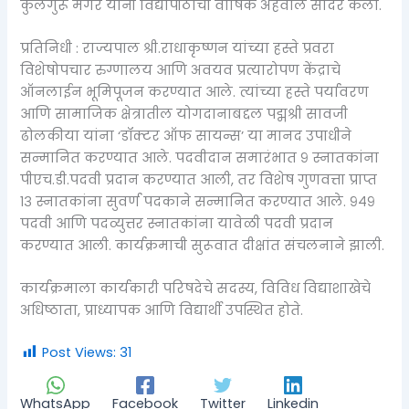
कुलगुरू मगरे यांनी विद्यापीठाचा वार्षिक अहवाल सादर केला.
प्रतिनिधी : राज्यपाल श्री.राधाकृष्णन यांच्या हस्ते प्रवरा
विशेषोपचार रुग्णालय आणि अवयव प्रत्यारोपण केंद्राचे
ऑनलाईन भूमिपूजन करण्यात आले. त्यांच्या हस्ते पर्यावरण
आणि सामाजिक क्षेत्रातील योगदानाबद्दल पद्मश्री सावजी
ढोलकीया यांना ‘डॉक्टर ऑफ सायन्स’ या मानद उपाधीने
सन्मानित करण्यात आले. पदवीदान समारंभात ९ स्नातकांना
पीएच.डी.पदवी प्रदान करण्यात आली, तर विशेष गुणवत्ता प्राप्त
१३ स्नातकांना सुवर्ण पदकाने सन्मानित करण्यात आले. ९४९
पदवी आणि पदव्युत्तर स्नातकांना यावेळी पदवी प्रदान
करण्यात आली. कार्यक्रमाची सुरूवात दीक्षांत संचलनाने झाली.
कार्यक्रमाला कार्यकारी परिषदेचे सदस्य, विविध विद्याशाखेचे
अधिष्ठाता, प्राध्यापक आणि विद्यार्थी उपस्थित होते.
Post Views:
31
WhatsApp
Facebook
Twitter
Linkedin