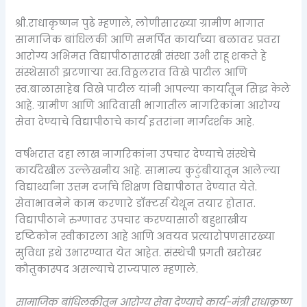
श्री.राधाकृष्णन पुढे म्हणाले, लोणीसारख्या ग्रामीण भागात
सामाजिक बांधिलकी आणि समर्पित कार्याच्या बळावर प्रवरा
आरोग्य अभिमत विद्यापीठासारखी संस्था उभी राहू शकते हे
संस्थेसाठी झटणाऱ्या स्व.विठ्ठलराव विखे पाटील आणि
स्व.बाळासाहेब विखे पाटील यांनी आपल्या कार्यातून सिद्ध केले
आहे. ग्रामीण आणि आदिवासी भागातील नागरिकांना आरोग्य
सेवा देण्याचे विद्यापीठाचे कार्य इतरांना मार्गदर्शक आहे.
वर्षभरात दहा लाख नागरिकांना उपचार देण्याचे संस्थेचे
कार्यदेखील उल्लेखनीय आहे. सामान्य कुटुंबीयातून आलेल्या
विद्यार्थ्यांना उत्तम दर्जाचे शिक्षण विद्यापीठात देण्यात येते.
सेवाभावनेने काम करणारे डॉक्टर्स येथून तयार होतात.
विद्यापीठाने रुग्णावर उपचार करण्यासाठी बहुशाखीय
दृष्टिकोन स्वीकारला आहे आणि अवयव प्रत्यारोपणसारख्या
सुविधा इथे उभारण्यात येत आहेत. संस्थेची प्रगती खरोखर
कौतुकास्पद असल्याचे राज्यपाल म्हणाले.
सामाजिक बांधिलकीतून आरोग्य सेवा देण्याचे कार्य-मंत्री राधाकृष्ण