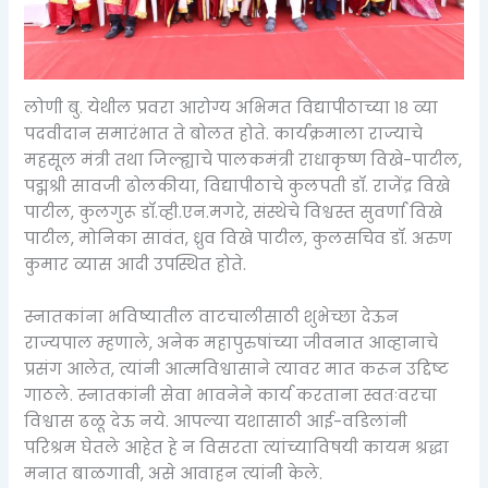
लोणी बु. येथील प्रवरा आरोग्य अभिमत विद्यापीठाच्या १८ व्या
पदवीदान समारंभात ते बोलत होते. कार्यक्रमाला राज्याचे
महसूल मंत्री तथा जिल्ह्याचे पालकमंत्री राधाकृष्ण विखे-पाटील,
पद्मश्री सावजी ढोलकीया, विद्यापीठाचे कुलपती डॉ. राजेंद्र विखे
पाटील, कुलगुरू डॉ.व्ही.एन.मगरे, संस्थेचे विश्वस्त सुवर्णा विखे
पाटील, मोनिका सावंत, ध्रुव विखे पाटील, कुलसचिव डॉ. अरुण
कुमार व्यास आदी उपस्थित होते.
स्नातकांना भविष्यातील वाटचालीसाठी शुभेच्छा देऊन
राज्यपाल म्हणाले, अनेक महापुरुषांच्या जीवनात आव्हानाचे
प्रसंग आलेत, त्यांनी आत्मविश्वासाने त्यावर मात करून उद्दिष्ट
गाठले. स्नातकांनी सेवा भावनेने कार्य करताना स्वतःवरचा
विश्वास ढळू देऊ नये. आपल्या यशासाठी आई-वडिलांनी
परिश्रम घेतले आहेत हे न विसरता त्यांच्याविषयी कायम श्रद्धा
मनात बाळगावी, असे आवाहन त्यांनी केले.