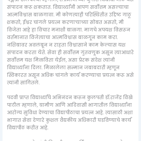
संपादन करू शकतात. विद्यार्थ्यांनी आपण सर्वोत्तम असल्याचा
आत्मविश्वास बाळगावा. मी कोणत्याही परिस्थितीत उद्दिष्ट गाठू
शकतो, ईश्वर चांगले प्रयत्न करणाऱ्याच्या सोबत असतो, मी
विजेता आहे हा विचार मनाशी बाळगा. मागचे अपयश विसरून
वर्तमानात विजेत्याचा आत्मविश्वास बाळगून काम करा.
नशिबावर अवलंबून न राहता विश्वासाने काम केल्यास यश
संपादन करता येते. सेवा ही सर्वोत्तम गुंतवणूक असून त्याआधारे
सर्वोत्तम यश मिळविता येईल, असा प्रेरक संदेश त्यांनी
विद्यार्थ्यांना दिला. मिळालेला सन्मान जबाबदारी म्हणून
स्विकारत असून अधिक चांगले कार्य करण्याचा प्रयत्न करू असे
त्यांनी सांगितले.
पदवी प्राप्त विद्यार्थ्यांचे अभिनंदन करून कुलपती डॉ.राजेंद्र विखे
पाटील म्हणाले, ग्रामीण आणि आदिवासी भागातील विद्यार्थ्यांना
आरोग्य सुविधा देण्याचा विद्यापीठाचा प्रयत्न आहे. त्यासाठी अशा
भागात सेवा देणारे कुशल वैद्यकीय अधिकारी घडविण्याचे कार्य
विद्यापीठ करीत आहे.