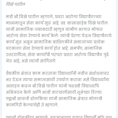
विखे पाटील
मंत्री श्री.विखे पाटील म्हणाले, प्रवरा आरोग्य विद्यापीठाच्या
माध्यमातून सेवा कार्य सुरू आहे. स्व. बाळासाहेब विखे पाटील
यांनी सामाजिक जबाबदारी म्हणून ग्रामीण भागात मोफत
आरोग्य सेवा देण्याचे कार्य केले. त्यांची प्रेरणा घेऊन विद्यापीठाचे
कार्य सुरू असून सामाजिक बांधिलकीने समाजाच्या प्रत्येक
घटकाला सेवा देण्याचे कार्य होत आहे. समर्पण, सामाजिक
उत्तरदायित्व, सेवा कार्याची परंपरा प्रवरा आरोग्य विद्यापीठ पुढे
नेत आहे, असे त्यांनी सांगितले.
वैद्यकीय क्षेत्रात काम करतांना विद्यार्थ्यांनी नवीन संशोधनावर
भर देऊन त्याचा समाजासाठी उपयोग करावा असे विद्यार्थ्यांना
आवाहन करून श्री.विखे पाटील यांनी यशस्वी विद्यार्थ्यांचे
अभिनंदन केले आणि भावी वाटचालीसाठी शुभेच्छा दिल्या.
पद्मश्री सावजी ढोलकिया यांनी सामाजिक क्षेत्रात मोलाची
कामगिरी केल्याचेही ते म्हणाले.
पद्मश्री ढोलकीया म्हणाले, तंत्रज्ञानाच्या युगात विद्यार्थी मोठे यश