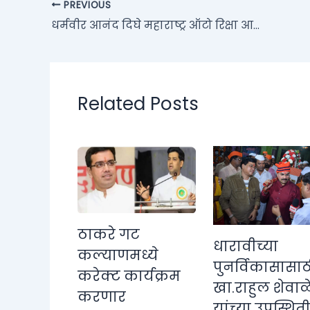
PREVIOUS
धर्मवीर आनंद दिघे महाराष्ट्र ऑटो रिक्षा आणि मिटर्ड टॅक्सी चालक कल्याणकारी मंडळाची झाली स्थापना
Related Posts
ठाकरे गट
धारावीच्या
कल्याणमध्ये
पुनर्विकासासाठ
करेक्ट कार्यक्रम
खा.राहुल शेवाळ
करणार
यांच्या उपस्थित