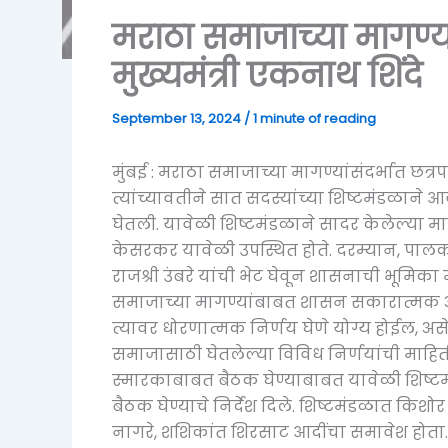
मराठा समाजाच्या मागण
मुख्यमंत्री एकनाथ शिंदे
September 13, 2024
/
1 minute of reading
मुंबई : मराठा समाजाच्या मागण्यांसंदर्भात छत्र
त्यांच्यावतीने सात सदस्यांच्या शिष्टमंडळाने आ
घेतली. यावेळी शिष्टमंडळाने सादर केलेल्या माग
केसरकर यावेळी उपस्थित होते. दरम्यान, पालकमंत्
राजश्री उंबरे यांची भेट घेवून शासनाची भूमिका मा
समाजाच्या मागण्यांबाबत शासन सकारात्मक अ
त्यावर धोरणात्मक निर्णय घेणे योग्य होईल, असे मु
समाजासाठी घेतलेल्या विविध निर्णयांची माहिती
स्मारकाबाबत बैठक घेण्याबाबत यावेळी शिष्टमंडळ
बैठक घेण्याचे निर्देश दिले. शिष्टमंडळात किशोर
नागरे, शशिकांत शिरसाट आदींचा समावेश होता. य