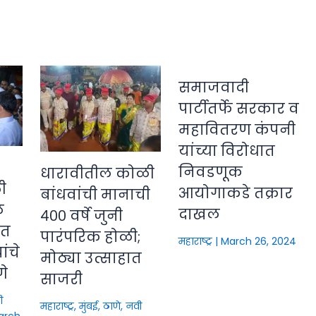
समाजवादी
पार्टीतर्फे सरकार व
महावितरण कंपनी
यांच्या विरोधात
निवडणूक
धारावीतील कोळी
ी
आयोगाकडे तक्रार
बांधवांची मानाची
े
दाखल
४०० वर्षे जुनी
ीत
पारंपरिक होळी;
महाराष्ट्र
|
March 26, 2024
ंचे
मोठ्या उत्साहात
णे
साजरी
ी
महाराष्ट्र
,
मुंबई, ठाणे, नवी
arch