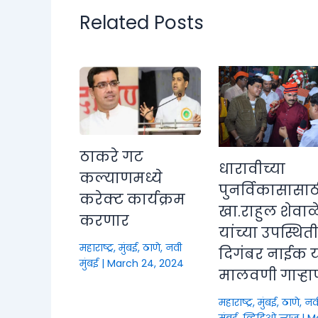
Related Posts
ठाकरे गट
धारावीच्या
कल्याणमध्ये
पुनर्विकासासाठ
करेक्ट कार्यक्रम
खा.राहुल शेवाळ
करणार
यांच्या उपस्थित
महाराष्ट्र
,
मुंबई, ठाणे, नवी
दिगंबर नाईक या
मुंबई
|
March 24, 2024
मालवणी गाऱ्हा
महाराष्ट्र
,
मुंबई, ठाणे, नव
मुंबई
,
व्हिडिओ न्यूज
|
M