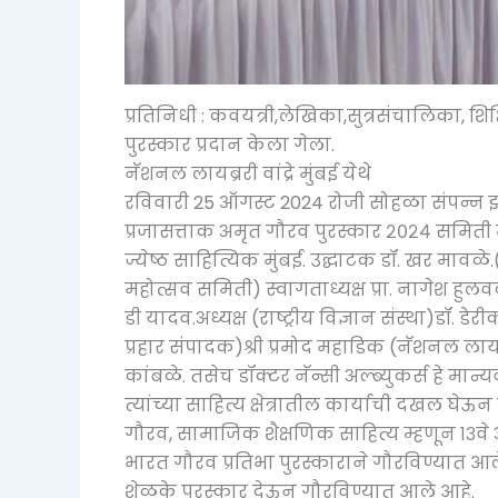
प्रतिनिधी : कवयत्री,लेखिका,सुत्रसंचालिका, श
पुरस्कार प्रदान केला गेला.
नॅशनल लायब्ररी वांद्रे मुंबई येथे
रविवारी 25 ऑगस्ट 2024 रोजी सोहळा संपन्न 
प्रजासत्ताक अमृत गौरव पुरस्कार २०२४ समिती म
ज्येष्ठ साहित्यिक मुंबई. उद्घाटक डॉ. खर मावळे.
महोत्सव समिती) स्वागताध्यक्ष प्रा. नागेश हुलवळे.
डी यादव.अध्यक्ष (राष्ट्रीय विज्ञान संस्था)डॉ. ड
प्रहार संपादक)श्री प्रमोद महाडिक (नॅशनल लायब
कांबळे. तसेच डॉक्टर नॅन्सी अल्ब्युकर्स हे मान्य
त्यांच्या साहित्य क्षेत्रातील कार्याची दखल घेऊ
गौरव, सामाजिक शैक्षणिक साहित्य म्हणून १३वे
भारत गौरव प्रतिभा पुरस्काराने गौरविण्यात आले
शेळके पुरस्कार देऊन गौरविण्यात आले आहे.