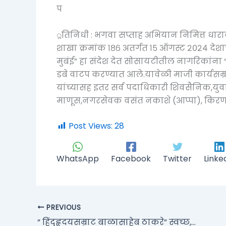
प
्रतिनिधी : भगवा सप्ताह अभियान निमित्त धाराव
शाखा क्रमांक १८६ अतर्गत १५ ऑगस्ट २०२४ देशाच्या 
मुबंई” हा संदेश देत सोसायटीतील नागरिकांन
डबे वाटप करण्यात आले.यावेळी माजी कार्यस
यांच्यासह इतर सर्व पदाधिकारी शिवसैनिक,यु
माणूस,नगरसेवक वसंत नकाशे (आप्पा), किरण 
Post Views:
28
WhatsApp
Facebook
Twitter
Linke
PREVIOUS
” हिंदुहृदयसम्राट बाळासाहेब ठाकरे” स्वच्छ, सुंदर बसस्थानक अभियानाचाराज्यस्तरीय बक्षीस वितरण सोहळा उत्साहात संपन्न…!‍