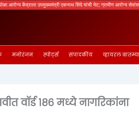
रोग्य केंद्राला उपमुख्यमंत्री एकनाथ शिंदे यांची भेट; ग्रामीण आरोग्य सेवांसाठ
क
मनोरंजन
स्पोर्ट्स
संपादकीय
व्हायरल बातम्य
वीत वॉर्ड १८६ मध्ये नागरिकांना