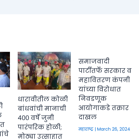
समाजवादी
पार्टीतर्फे सरकार व
महावितरण कंपनी
यांच्या विरोधात
निवडणूक
धारावीतील कोळी
ी
आयोगाकडे तक्रार
बांधवांची मानाची
े
दाखल
४०० वर्षे जुनी
ीत
पारंपरिक होळी;
महाराष्ट्र
|
March 26, 2024
ंचे
मोठ्या उत्साहात