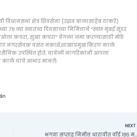
ी विधानसभा क्षेत्र शिवसेना (उद्धव बाळासाहेब ठाकरे)
७८ व्या स्वातंत्र्य दिवसाच्या निमित्ताने “स्वछ मुंबई सूंदर
ा “ओला कचरा, सुखा कचरा” वेगळा जमा करण्यासाठी मोठे
म्राट नगरसेवक वसंत नकाशे,शाखाप्रमुख किरण काळे
वासैनिक उपस्थित होते. यावेळी नागरिकांनी आपला
काळे यांचे आभार मानले.
din
NEX
भगवा सप्ताह निमीत्त धारावीत वॉर्ड १८६ मध्ये नागरिकांना कचरे 