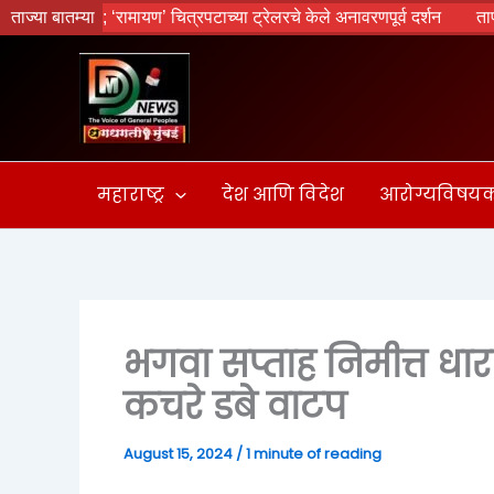
Skip
वृक्षारोपण; ‘रामायण’ चित्रपटाच्या ट्रेलरचे केले अनावरणपूर्व दर्शन
ताज्या बातम्या
तापोळा आ
to
content
महाराष्ट्र
देश आणि विदेश
आरोग्यविषय
भगवा सप्ताह निमीत्त धारा
कचरे डबे वाटप
August 15, 2024
/
1 minute of reading