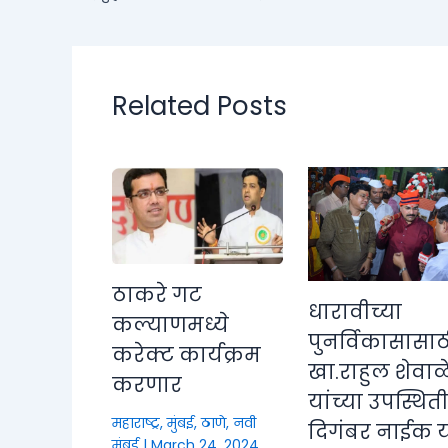
Related Posts
ठाकरे गट
धारावीच्या
कल्याणमध्ये
पुनर्विकासासाठ
करेक्ट कार्यक्रम
खा.राहुल शेवाळ
करणार
यांच्या उपस्थित
महाराष्ट्र
,
मुंबई, ठाणे, नवी
दिगंबर नाईक या
मुंबई
|
March 24, 2024